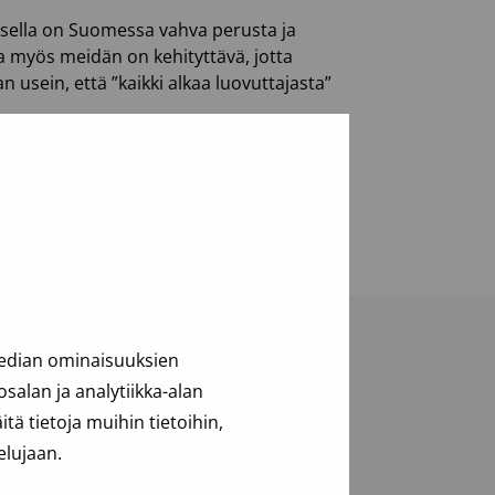
ksella on Suomessa vahva perusta ja
a myös meidän on kehityttävä, jotta
usein, että ”kaikki alkaa luovuttajasta”
median ominaisuuksien
alan ja analytiikka-alan
ä tietoja muihin tietoihin,
elujaan.