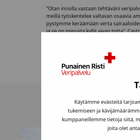
”Otan innolla vastaan tehtäväni veripa
meillä työskentelee valtavan osaavia am
pystymme keräämään verta sairaaloiden t
ja se on minusta kyllä aivan totta”, Cast
Johanna Castrén aloittaa uudessa tehtä
Viimeksi päivitetty: 10.03.2023
T
Käytämme evästeitä tarjoam
tukemiseen ja kävijämäärämme 
kumppaneillemme tietoja siitä, m
joita olet ant