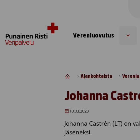
Skip to content
Verenluovutus
Sub
men
Ajankohtaista
Verenlu
Johanna Castr
10.03.2023
Johanna Castrén (LT) on va
jäseneksi.