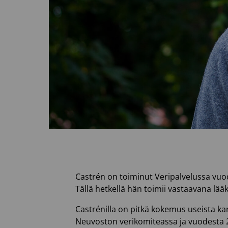
Castrén on toiminut Veripalvelussa vuo
Tällä hetkellä hän toimii vastaavana lääk
Castrénilla on pitkä kokemus useista k
Neuvoston verikomiteassa ja vuodesta 