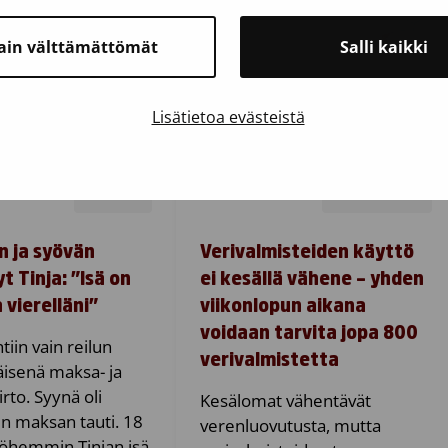
ain välttämättömät
Salli kaikki
Lisätietoa evästeistä
21.7.2026
Artikkeli
Mediatiedote
on ja syövän
Verivalmisteiden käyttö
t Tinja: ”Isä on
ei kesällä vähene – yhden
a vierelläni”
viikonlopun aikana
voidaan tarvita jopa 800
htiin vain reilun
verivalmistetta
äisenä maksa- ja
rto. Syynä oli
Kesälomat vähentävät
n maksan tauti. 18
verenluovutusta, mutta
öhemmin Tinjan isä