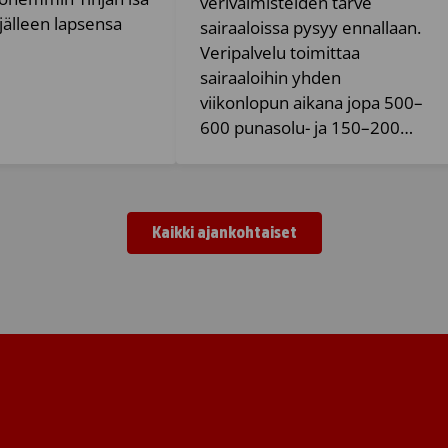
verivalmisteiden tarve
 jälleen lapsensa
sairaaloissa pysyy ennallaan.
Veripalvelu toimittaa
sairaaloihin yhden
viikonlopun aikana jopa 500–
600 punasolu- ja 150–200…
Kaikki ajankohtaiset