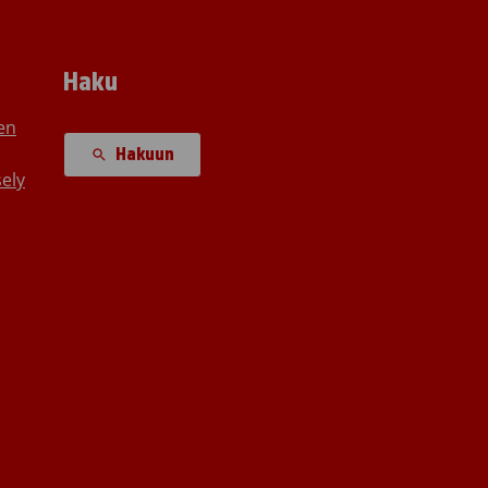
Haku
en
Hakuun
ely