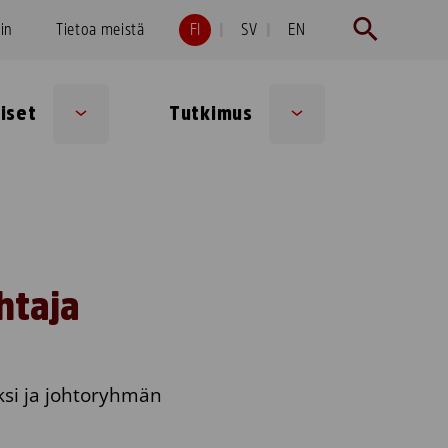
hin
Tietoa meistä
FI
SV
EN
iset
Tutkimus
Sub
Sub
menu
menu
htaja
ksi ja johtoryhmän