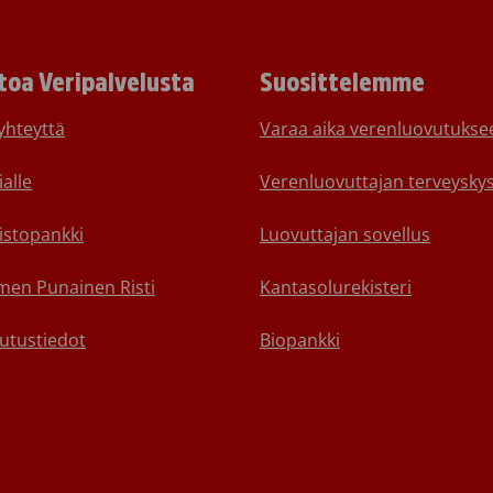
toa Veripalvelusta
Suosittelemme
yhteyttä
Varaa aika verenluovutukse
alle
Verenluovuttajan terveyskys
istopankki
Luovuttajan sovellus
en Punainen Risti
Kantasolurekisteri
utustiedot
Biopankki