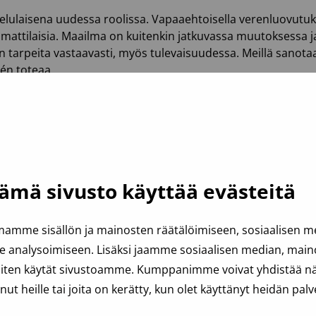
lvelulaisena uudessa roolissa. Vapaaehtoisella verenluovutu
mattilaisia. Maailma on kuitenkin jatkuvassa muutoksessa j
arpeita vastaavasti, myös tulevaisuudessa. Meillä sanotaan 
rén toteaa.
vässään 3.4.2023
ämä sivusto käyttää evästeitä
amme sisällön ja mainosten räätälöimiseen, sosiaalisen 
Lue myös
analysoimiseen. Lisäksi jaamme sosiaalisen median, mainos
iten käytät sivustoamme. Kumppanimme voivat yhdistää näit
anut heille tai joita on kerätty, kun olet käyttänyt heidän palv