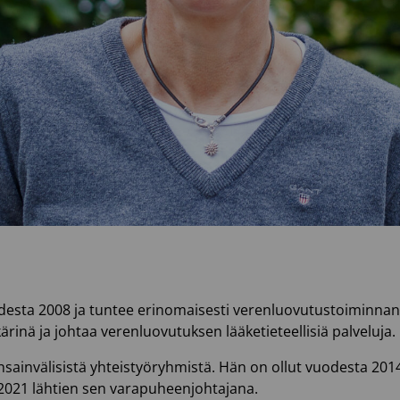
desta 2008 ja tuntee erinomaisesti verenluovutustoiminnan 
ärinä ja johtaa verenluovutuksen lääketieteellisiä palveluja.
ansainvälisistä yhteistyöryhmistä. Hän on ollut vuodesta 2
2021 lähtien sen varapuheenjohtajana.