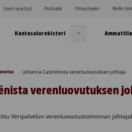
Usein kysyttyä
Potilaalle
Yhteystiedot
Meille töi
Kantasolurekisteri
Ammattila
Sub
u
menu
Johanna Castrénista verenluovutuksen johtaja
ovutus
énista verenluovutuksen jo
littu Veripalvelun verenluovutustoiminnan johtaja