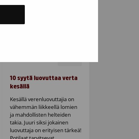
7.7.2026
Artikkeli
10 syytä luovuttaa verta
kesällä
Kesällä verenluovuttajia on
vähemmän liikkeellä lomien
ja mahdollisten helteiden
takia. Juuri siksi jokainen
luovuttaja on erityisen tärkeä!
Potilaat tarvitsevat