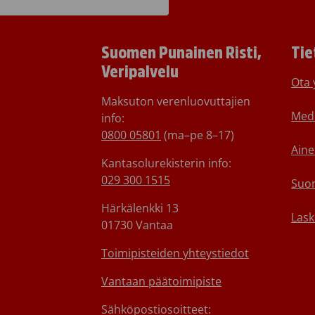
Suomen Punainen Risti,
Tie
Veripalvelu
Ota 
Maksuton verenluovuttajien
Medi
info:
0800 05801
(ma–pe 8–17)
Aine
Kantasolurekisterin info:
029 300 1515
Suom
Härkälenkki 13
Lask
01730 Vantaa
Toimipisteiden yhteystiedot
Vantaan päätoimipiste
Sähköpostiosoitteet: