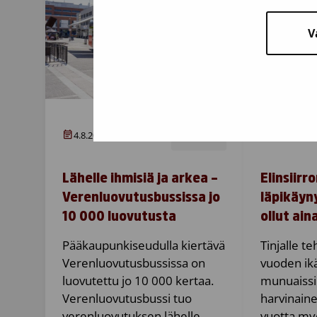
V
4.8.2026
4.8.2026
Artikkeli
Lähelle ihmisiä ja arkea –
Elinsiirr
Verenluovutusbussissa jo
läpikäyny
10 000 luovutusta
ollut ain
Pääkaupunkiseudulla kiertävä
Tinjalle te
Verenluovutusbussissa on
vuoden ik
luovutettu jo 10 000 kertaa.
munuaissii
Verenluovutusbussi tuo
harvinaine
verenluovutuksen lähelle
vuotta my