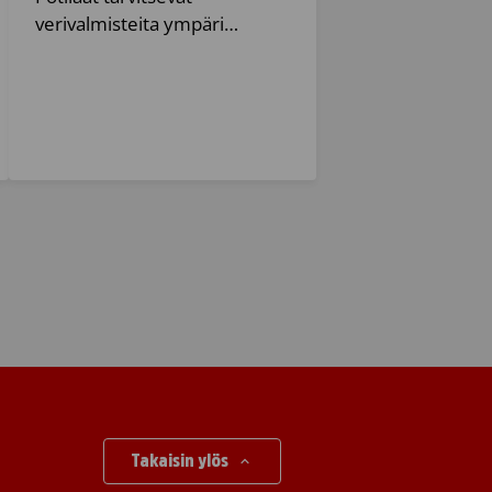
verivalmisteita ympäri…
Takaisin ylös