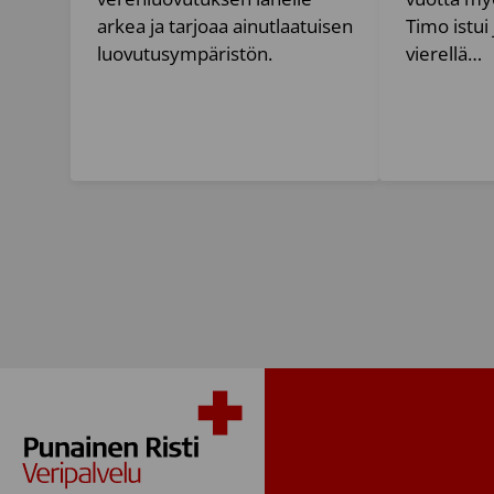
arkea ja tarjoaa ainutlaatuisen
Timo istui
luovutusympäristön.
vierellä…