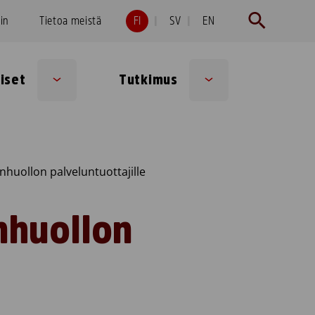
hin
Tietoa meistä
FI
SV
EN
iset
Tutkimus
Sub
Sub
menu
menu
enhuollon palveluntuottajille
nhuollon