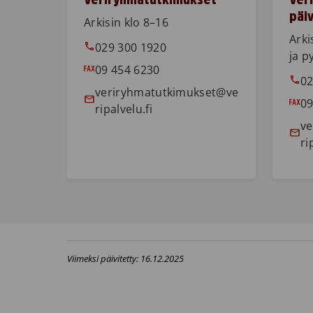
päi
Arkisin klo 8–16
Arki
029 300 1920
ja p
09 454 6230
02
veriryhmatutkimukset@ve
09
ripalvelu.fi
ve
ri
Viimeksi päivitetty: 16.12.2025