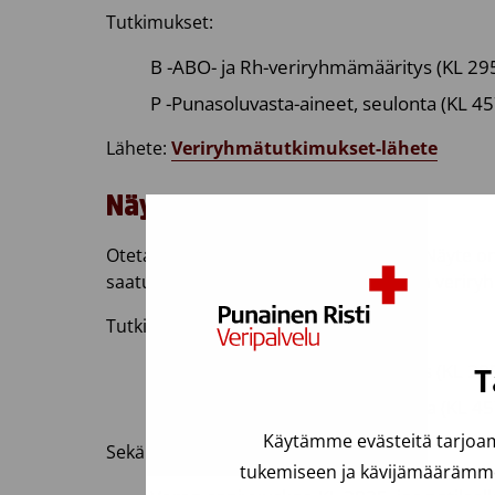
Tutkimukset:
B -ABO- ja Rh-veriryhmämääritys (KL 29
P -Punasoluvasta-aineet, seulonta (KL 4
Lähete:
Veriryhmätutkimukset-lähete
Näyte 2
Otetaan 1-2 vrk ennen toimenpidettä. Näyte on
saatua tulosta verrataan aikaisempaan veriry
Tutkimukset:
B -ABO- ja Rh-veriryhmämääritys (KL 29
T
P -Punasoluvasta-aineet, seulonta (KL 4
Käytämme evästeitä tarjoam
Sekä
tukemiseen ja kävijämäärämme 