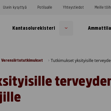
Usein kysyttyä
Potilaalle
Yhteystiedot
Meille töi
Kantasolurekisteri
Ammattila
Sub
u
menu
Tutkimukset yksityisille terveyd
Verensiirtotutkimukset
sityisille terveyde
ille