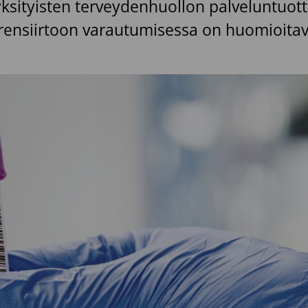
yksityisten terveydenhuollon palveluntuotta
erensiirtoon varautumisessa on huomioitav