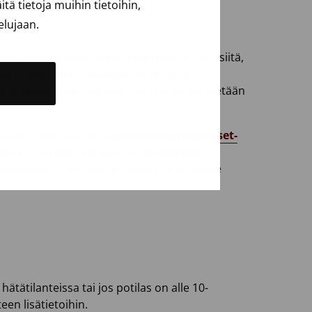
ä tietoja muihin tietoihin,
elujaan.
isteelle tehdään sopivuuskokeet ja tieto siitä,
su yksityisille, tilauskohtainen (003501)”
hetteellä ei lue ”varalle”, valmisteet lähetetään
lähettämällä täytetty
Veriryhmätutkimukset-
kana tehtävästä tai muuten kiireellisestä
lisätiedot -kohtaan kirjataan tieto ”Näyte
ätilanteissa tai jos potilas on alle 10-
een lisätietoihin.