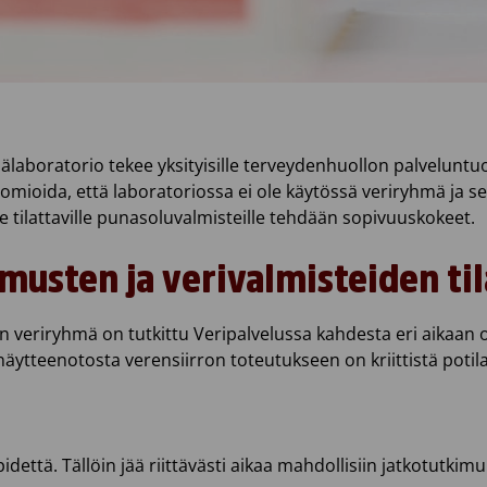
aboratorio tekee yksityisille terveydenhuollon palveluntuot
omioida, että laboratoriossa ei ole käytössä veriryhmä ja s
e tilattaville punasoluvalmisteille tehdään sopivuuskokeet.
imusten ja verivalmisteiden t
uin veriryhmä on tutkittu Veripalvelussa kahdesta eri aikaan
näytteenotosta verensiirron toteutukseen on kriittistä potil
dettä. Tällöin jää riittävästi aikaa mahdollisiin jatkotutki