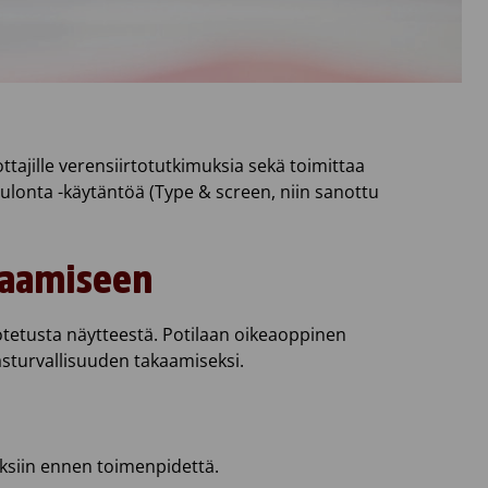
tajille verensiirtotutkimuksia sekä toimittaa
eulonta -käytäntöä (Type & screen, niin sanottu
ilaamiseen
 otetusta näytteestä. Potilaan oikeaoppinen
asturvallisuuden takaamiseksi.
muksiin ennen toimenpidettä.