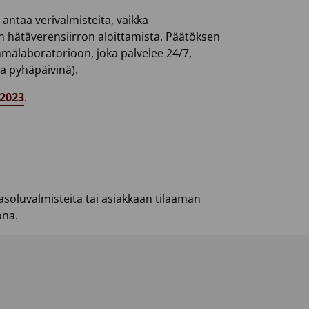
antaa verivalmisteita, vaikka
n hätäverensiirron aloittamista. Päätöksen
yhmälaboratorioon, joka palvelee 24/7,
ja pyhäpäivinä).
 2023
.
asoluvalmisteita tai asiakkaan tilaaman
ona.