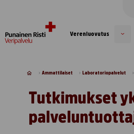
Skip to content
Verenluovutus
Sub
men
Ammattilaiset
Laboratoriopalvelut
Tutkimukset yk
palveluntuottaj