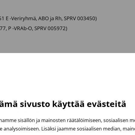
51 E -Veriryhmä, ABO ja Rh, SPRV 003450)
577, P -VRAb-O, SPRV 005972)
 voimassa 5 vrk näytteenottohetkestä ja sen on oltava voim
hmätulokseen.
51 E -Veriryhmä, ABO ja Rh, SPRV 003450)
ämä sivusto käyttää evästeitä
577, P -VRAb-O, SPRV 005972)
amme sisällön ja mainosten räätälöimiseen, sosiaalisen 
analysoimiseen. Lisäksi jaamme sosiaalisen median, mainos