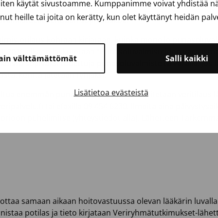
 on veritilaus.
iten käytät sivustoamme. Kumppanimme voivat yhdistää näit
anut heille tai joita on kerätty, kun olet käyttänyt heidän palv
luvalmisteelle tehdään sopivuuskoe.
lmistetilaus-kohtaan kirjataan, kuinka monelle punasoluvalm
1.1.2026 alkaen laskutetaan ”Punasoluvalmisteiden varausmak
ain välttämättömät
Salli kaikki
eissa sopivaksi todettuja punasoluvalmisteita varalla. Jos lä
austa, kenttä jätetään tyhjäksi.
Lisätietoa evästeistä
teltua enemmän punasoluvalmisteita, ilmoitetaan veritilaus 
palvelu.fi tai efaxilla 09 454 6230.
Ilmoita aina päivystysai
orioon puhelimitse (yhteystiedot alla).
Lähetteen Tarkemmat 
taa samaan aikaan hoitovastuussa olevan lääkärin luvalla hät
nistaa potilas ja tieto kirjataan Veriryhmätutkimukset-lähett