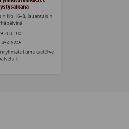
vystysaikana 
sin klo 16–8, lauantaisin
yhäpäivinä
9 300 1001 
 454 6245
riryhmatutkimukset@ve
palvelu.fi