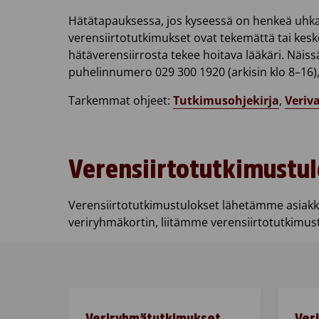
Hätätapauksessa, jos kyseessä on henkeä uhkaav
verensiirtotutkimukset ovat tekemättä tai kesk
hätäverensiirrosta tekee hoitava lääkäri. Näiss
puhelinnumero 029 300 1920 (arkisin klo 8–16), 
Tarkemmat ohjeet:
Tutkimusohjekirja
,
Veriv
Verensiirtotutkimustu
Verensiirtotutkimustulokset lähetämme asiakkaa
veriryhmäkortin, liitämme verensiirtotutkimust
Veriryhmätutkimukset   
Ver