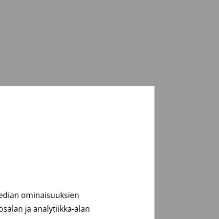
assa koko verensiirron ajan. Näytteestä
median ominaisuuksien
alan ja analytiikka-alan