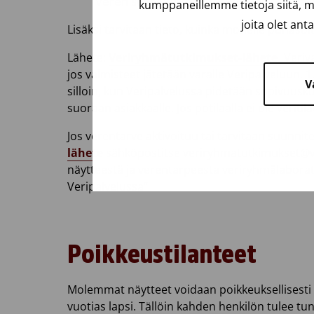
Veren sopivuuskoe KL 2935, jos potilaalle
kumppaneillemme tietoja siitä, m
joita olet ant
Lisäksi tarvitaan tieto, kuinka monelle punaso
Lähete:
Veriryhmätutkimukset-lähete.
Veriva
jos valmisteet jätetään varalle Veripalveluun. 
V
silloin, kun Veripalvelussa pidetään sopivuuskok
suoraan asiakkaalle. Jos potilaalla ei ole veritil
Jos verentarve aktivoituu tai tarvitaan suunni
lähete
sähköpostitse veriryhmatutkimukset@veri
näytteestä ja verentarpeesta veriryhmälaborat
Veripalvelussa”
Poikkeustilanteet
Molemmat näytteet voidaan poikkeuksellisesti ot
vuotias lapsi. Tällöin kahden henkilön tulee tun