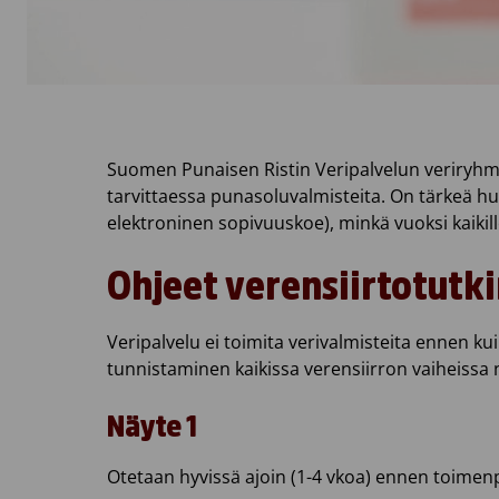
Suomen Punaisen Ristin Veripalvelun veriryhmäl
tarvittaessa punasoluvalmisteita. On tärkeä hu
elektroninen sopivuuskoe), minkä vuoksi kaikill
Ohjeet verensiirtotutk
Veripalvelu ei toimita verivalmisteita ennen k
tunnistaminen kaikissa verensiirron vaiheissa 
Näyte 1
Otetaan hyvissä ajoin (1-4 vkoa) ennen toimenpi