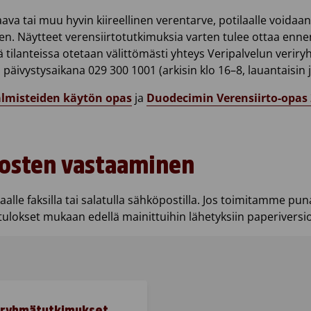
a tai muu hyvin kiireellinen verentarve, potilaalle voidaan 
en. Näytteet verensiirtotutkimuksia varten tulee ottaa enne
ä tilanteissa otetaan välittömästi yhteys Veripalvelun verir
päivystysaikana 029 300 1001 (arkisin klo 16–8, lauantaisin 
almisteiden käytön opas
ja
Duodecimin Verensiirto-opas
losten vastaaminen
lle faksilla tai salatulla sähköpostilla. Jos toimitamme pun
ulokset mukaan edellä mainittuihin lähetyksiin paperiversi
iryhmätutkimukset 