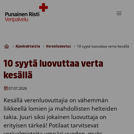
Skip to content
10 syytä luovuttaa verta kesällä
Ajankohtaista
Verenluovutus
10 syytä luovuttaa verta
kesällä
07.07.2026
Kesällä verenluovuttajia on vähemmän
liikkeellä lomien ja mahdollisten helteiden
takia. Juuri siksi jokainen luovuttaja on
erityisen tärkeä! Potilaat tarvitsevat
verivalmisteita ympäri vuoden, myös