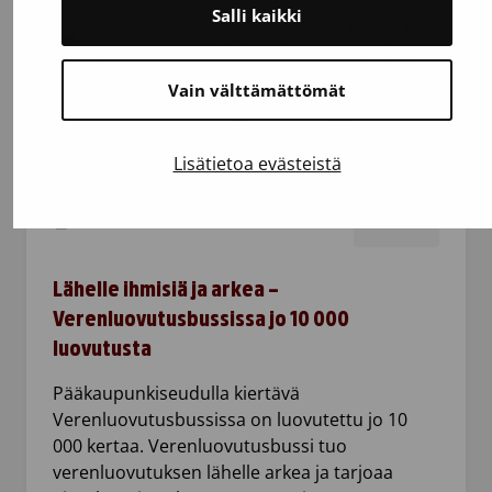
Salli kaikki
Vain välttämättömät
Lisätietoa evästeistä
4.8.2026
Artikkeli
Lähelle ihmisiä ja arkea –
Verenluovutusbussissa jo 10 000
luovutusta
Pääkaupunkiseudulla kiertävä
Verenluovutusbussissa on luovutettu jo 10
000 kertaa. Verenluovutusbussi tuo
verenluovutuksen lähelle arkea ja tarjoaa