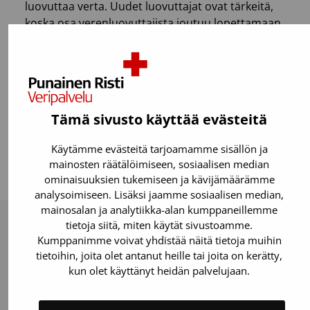
luovuttaa verta. Uudet luovuttajat ovat tärkeitä,
koska osa verenluovuttajista joutuu lopettamaan
sairauden tai iän takia. Testaa verkkosivuillamme,
voisitko sinä luovuttaa ja varaa aika!
Varaa aika verenluovutukseen
Tämä sivusto käyttää evästeitä
Käytämme evästeitä tarjoamamme sisällön ja
mainosten räätälöimiseen, sosiaalisen median
Viimeksi päivitetty: 07.07.2026
ominaisuuksien tukemiseen ja kävijämäärämme
analysoimiseen. Lisäksi jaamme sosiaalisen median,
mainosalan ja analytiikka-alan kumppaneillemme
tietoja siitä, miten käytät sivustoamme.
Kumppanimme voivat yhdistää näitä tietoja muihin
Lue myös
tietoihin, joita olet antanut heille tai joita on kerätty,
kun olet käyttänyt heidän palvelujaan.