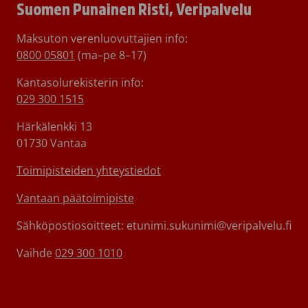
Suomen Punainen Risti, Veripalvelu
Maksuton verenluovuttajien info:
0800 05801
(ma–pe 8–17)
Kantasolurekisterin info:
029 300 1515
Härkälenkki 13
01730 Vantaa
Toimipisteiden yhteystiedot
Vantaan päätoimipiste
Sähköpostiosoitteet: etunimi.sukunimi@veripalvelu.fi
Vaihde
029 300 1010