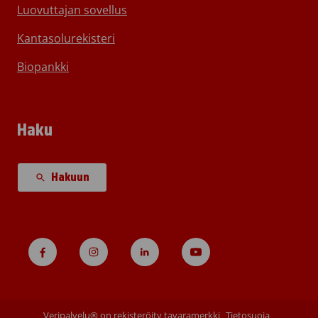
Luovuttajan sovellus
Kantasolurekisteri
Biopankki
Haku
Hakuun
Veripalvelu® on rekisteröity tavaramerkki
Tietosuoja