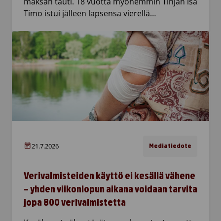
maksan tauti. 18 vuotta myöhemmin Tinjan isä
Timo istui jälleen lapsensa vierellä…
21.7.2026
Mediatiedote
Verivalmisteiden käyttö ei kesällä vähene
– yhden viikonlopun aikana voidaan tarvita
jopa 800 verivalmistetta