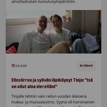
ainutlaatuisen luovutusympäristön.
4.8.2026
Artikkeli
Elinsiirron ja syövän läpikäynyt Tinja: ”Isä
on ollut aina vierelläni”
Tinjalle tehtiin vain reilun vuoden ikäisenä
maksa- ja munuaissiirto. Syynä oli harvinainen