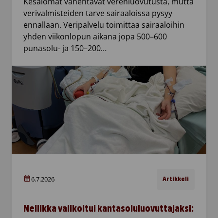
Kesälomat vähentävät verenluovutusta, mutta
verivalmisteiden tarve sairaaloissa pysyy
ennallaan. Veripalvelu toimittaa sairaaloihin
yhden viikonlopun aikana jopa 500–600
punasolu- ja 150–200…
6.7.2026
Artikkeli
Neilikka valikoitui kantasoluluovuttajaksi: