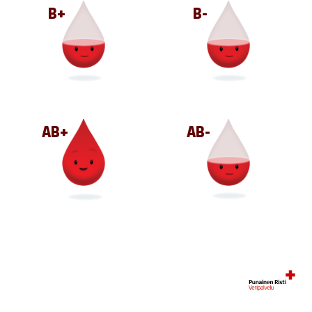
B+
B-
AB+
AB-