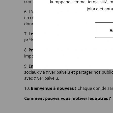
comportant votre numéro d’identification finla
kumppaneillemme tietoja siitä, m
joita olet ant
6.
L
’examen du questionnaire de santé et la
en revue votre état de santé avec vous et mesu
donner votre sang ! Il arrive que le don ne soit 
V
7.
Le don de sang
lui-même ne dure qu’environ
prélevés pour déterminer votre groupe sanguin
8.
Profitez des rafraîchissements offerts et d
important de boire davantage que d’habitude ce 
9.
Encouragez aussi les autres à donner leur
sociaux via @veripalvelu et partager nos publi
avec @veripalvelu.
10.
Bienvenue à nouveau !
Chaque don de san
Comment pouvez-vous motiver les autres ?