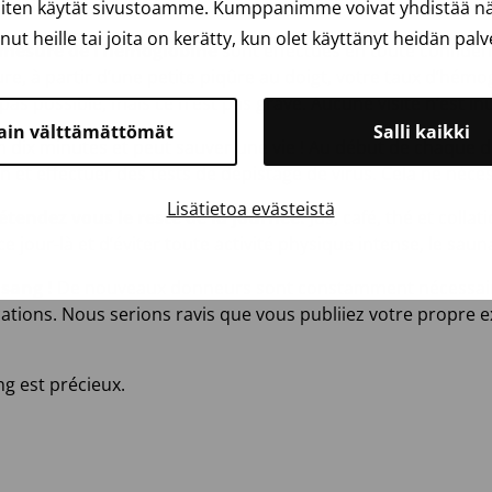
ndais.
iten käytät sivustoamme. Kumppanimme voivat yhdistää näit
anut heille tai joita on kerätty, kun olet käyttänyt heidän palv
 mesure de l’hémoglobine
sont effectués en toute confident
re, à partir d’une petite piqûre au doigt, votre taux d’hémo
pas possible, mais ce n’est pas grave. Aucune visite n’est inu
ain välttämättömät
Salli kaikki
 dix minutes et peut sauver une vie ! Au début de chaque d
 et effectuer des tests de dépistage de virus. Cela ne néce
Lisätietoa evästeistä
étendez vous le reste de la journée.
Jus, café, thé et colla
jour-là et d’éviter toute activité physique intense, le saun
 sang !
De nouveaux donneurs sont constamment nécessaire
cations. Nous serions ravis que vous publiiez votre propre 
g est précieux.