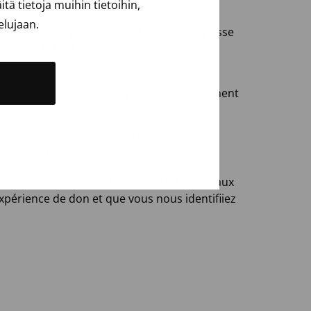
ä tietoja muihin tietoihin,
elujaan.
ialité par un professionnel de santé. Il passe
globine. Si tout est en ordre, vous pouvez
tile.
on, des échantillons sanguins sont également
ssite pas de piqûre supplémentaire.
tion vous sont servis gratuitement. Il est
a ou une transpiration excessive.
s. Vous pouvez nous suivre sur les réseaux
expérience de don et que vous nous identifiiez