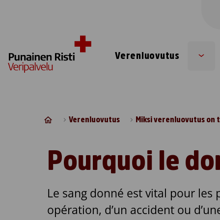
Skip to content
Verenluovutus
Sub
men
Verenluovutus
Miksi verenluovutus on
Pourquoi le don
Le sang donné est vital pour les 
opération, d’un accident ou d’un