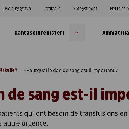
Usein kysyttyä
Potilaalle
Yhteystiedot
Meille töi
Kantasolurekisteri
Ammattila
Sub
u
menu
Pourquoi le don de sang est-il important ?
 tärkeää?
 de sang est-il imp
patients qui ont besoin de transfusions en
e autre urgence.