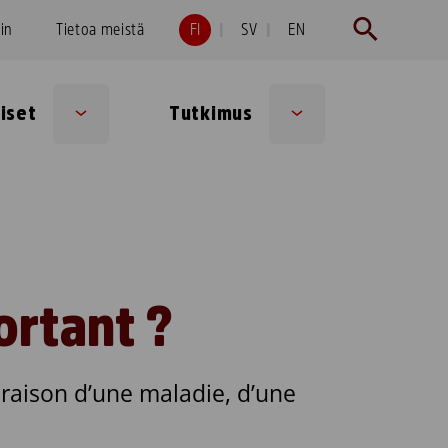
hin
Tietoa meistä
FI
SV
EN
iset
Tutkimus
Sub
Sub
menu
menu
ortant ?
 raison d’une maladie, d’une