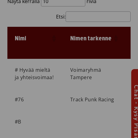
Näytä kerralla
riviä
Etsi:
Nimi
Nimen tarkenne
Kä
1.
# Hyvää mieltä
Voimaryhmä
2
ja yhteisvoimaa!
Tampere
Chat - Kysy Pis
#76
Track Punk Racing
3
#B
6