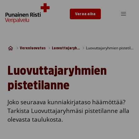
Skip to content
Varaa aika
Luovuttajaryhmien pistetilanne
Verenluovutus
Luovuttajaryhmät
Luovuttajaryhmien
pistetilanne
Joko seuraava kunniakirjataso häämöttää?
Tarkista Luovuttajaryhmäsi pistetilanne alla
olevasta taulukosta.