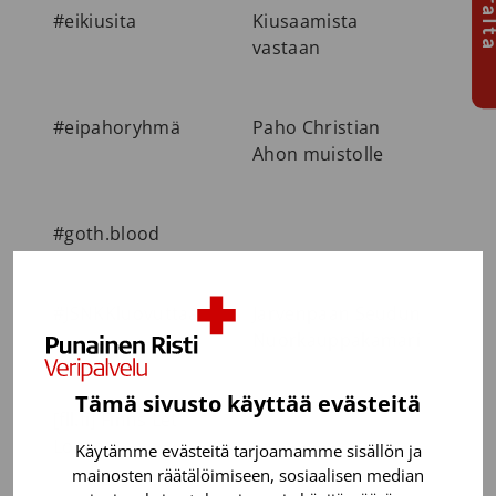
#eikiusita
Kiusaamista
0
vastaan
#eipahoryhmä
Paho Christian
6
Ahon muistolle
#goth.blood
1
#JSNKKluovuttaa
Järvenpään Seudun
1
Nuorkauppakamari
Tämä sivusto käyttää evästeitä
[fll.fi] Finns Let
0
Loose
Käytämme evästeitä tarjoamamme sisällön ja
mainosten räätälöimiseen, sosiaalisen median