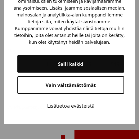
ominaisuuksien tukemiseen ja kävijämäärämme
analysoimiseen. Lisäksi jaamme sosiaalisen median,
100ml/min
0
mainosalan ja analytiikka-alan kumppaneillemme
tietoja siitä, miten käytät sivustoamme.
Kumppanimme voivat yhdistää näitä tietoja muihin
18EH
0
tietoihin, joita olet antanut heille tai joita on kerätty,
kun olet käyttänyt heidän palvelujaan.
Näytetään rivit 1 - 10 (yhteensä 5.479 )
…
❮
1
2
3
4
5
548
❯
Salli kaikki
Vain välttämättömät
Lisätietoa evästeistä
Viimeksi päivitetty: 08.06.2026