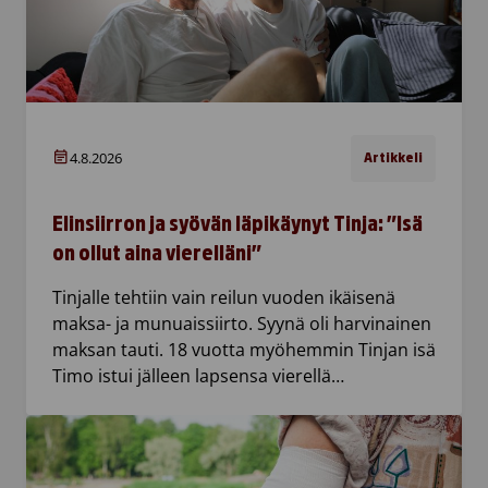
4.8.2026
Artikkeli
Elinsiirron ja syövän läpikäynyt Tinja: ”Isä
on ollut aina vierelläni”
Tinjalle tehtiin vain reilun vuoden ikäisenä
maksa- ja munuaissiirto. Syynä oli harvinainen
maksan tauti. 18 vuotta myöhemmin Tinjan isä
Timo istui jälleen lapsensa vierellä…