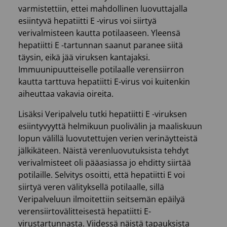
varmistettiin, ettei mahdollinen luovuttajalla
esiintyvä hepatiitti E -virus voi siirtyä
verivalmisteen kautta potilaaseen. Yleensä
hepatiitti E -tartunnan saanut paranee siitä
täysin, eikä jää viruksen kantajaksi.
Immuunipuutteiselle potilaalle verensiirron
kautta tarttuva hepatiitti E-virus voi kuitenkin
aiheuttaa vakavia oireita.
Lisäksi Veripalvelu tutki hepatiitti E -viruksen
esiintyvyyttä helmikuun puolivälin ja maaliskuun
lopun välillä luovutettujen verien verinäytteistä
jälkikäteen. Näistä verenluovutuksista tehdyt
verivalmisteet oli pääasiassa jo ehditty siirtää
potilaille. Selvitys osoitti, että hepatiitti E voi
siirtyä veren välityksellä potilaalle, sillä
Veripalveluun ilmoitettiin seitsemän epäilyä
verensiirtovälitteisestä hepatiitti E-
virustartunnasta. Viidessä näistä tapauksista