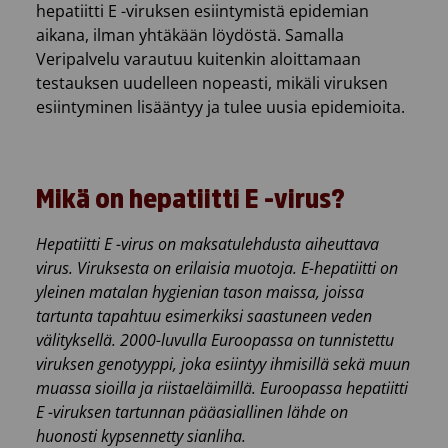
hepatiitti E -viruksen esiintymistä epidemian
aikana, ilman yhtäkään löydöstä. Samalla
Veripalvelu varautuu kuitenkin aloittamaan
testauksen uudelleen nopeasti, mikäli viruksen
esiintyminen lisääntyy ja tulee uusia epidemioita.
Mikä on hepatiitti E -virus?
Hepatiitti E -virus on maksatulehdusta aiheuttava
virus. Viruksesta on erilaisia muotoja. E-hepatiitti on
yleinen matalan hygienian tason maissa, joissa
tartunta tapahtuu esimerkiksi saastuneen veden
välityksellä. 2000-luvulla Euroopassa on tunnistettu
viruksen genotyyppi, joka esiintyy ihmisillä sekä muun
muassa sioilla ja riistaeläimillä. Euroopassa hepatiitti
E -viruksen tartunnan pääasiallinen lähde on
huonosti kypsennetty sianliha.