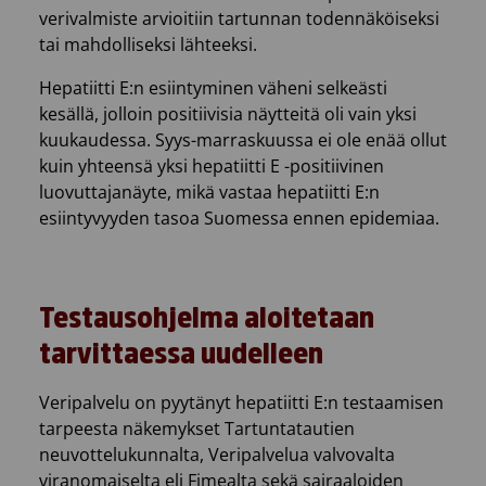
verivalmiste arvioitiin tartunnan todennäköiseksi
tai mahdolliseksi lähteeksi.
Hepatiitti E:n esiintyminen väheni selkeästi
kesällä, jolloin positiivisia näytteitä oli vain yksi
kuukaudessa. Syys-marraskuussa ei ole enää ollut
kuin yhteensä yksi hepatiitti E -positiivinen
luovuttajanäyte, mikä vastaa hepatiitti E:n
esiintyvyyden tasoa Suomessa ennen epidemiaa.
Testausohjelma aloitetaan
tarvittaessa uudelleen
Veripalvelu on pyytänyt hepatiitti E:n testaamisen
tarpeesta näkemykset Tartuntatautien
neuvottelukunnalta, Veripalvelua valvovalta
viranomaiselta eli Fimealta sekä sairaaloiden