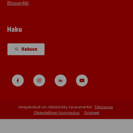
Biopankki
Haku
Hakuun
Veripalvelu® on rekisteröity tavaramerkki
Tietosuoja
Oikeudellinen huomautus
Evästeet