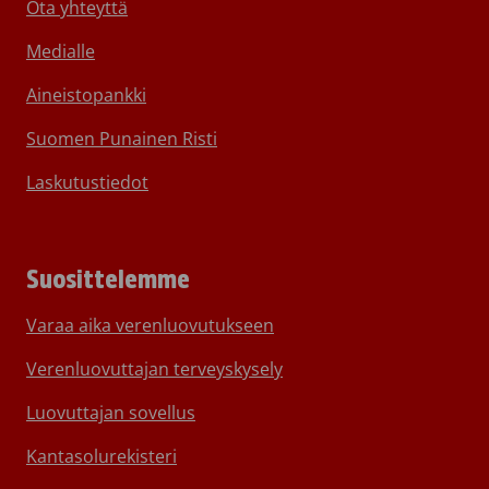
Ota yhteyttä
Medialle
Aineistopankki
Suomen Punainen Risti
Laskutustiedot
Suosittelemme
Varaa aika verenluovutukseen
Verenluovuttajan terveyskysely
Luovuttajan sovellus
Kantasolurekisteri