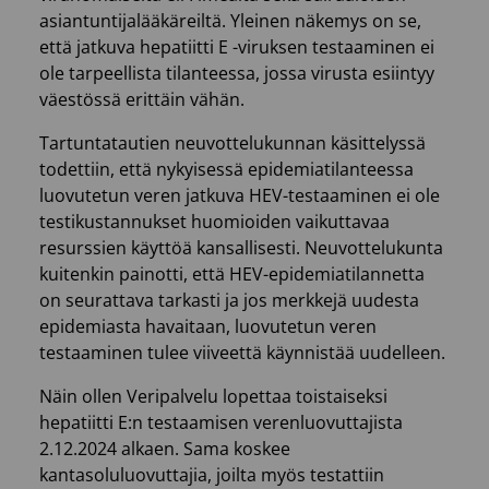
asiantuntijalääkäreiltä. Yleinen näkemys on se,
että jatkuva hepatiitti E -viruksen testaaminen ei
ole tarpeellista tilanteessa, jossa virusta esiintyy
väestössä erittäin vähän.
Tartuntatautien neuvottelukunnan käsittelyssä
todettiin, että nykyisessä epidemiatilanteessa
luovutetun veren jatkuva HEV-testaaminen ei ole
testikustannukset huomioiden vaikuttavaa
resurssien käyttöä kansallisesti. Neuvottelukunta
kuitenkin painotti, että HEV-epidemiatilannetta
on seurattava tarkasti ja jos merkkejä uudesta
epidemiasta havaitaan, luovutetun veren
testaaminen tulee viiveettä käynnistää uudelleen.
Näin ollen Veripalvelu lopettaa toistaiseksi
hepatiitti E:n testaamisen verenluovuttajista
2.12.2024 alkaen. Sama koskee
kantasoluluovuttajia, joilta myös testattiin