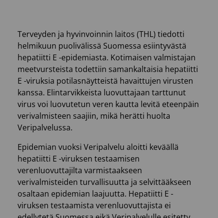
Terveyden ja hyvinvoinnin laitos (THL) tiedotti
helmikuun puolivälissä Suomessa esiintyvästä
hepatiitti E -epidemiasta. Kotimaisen valmistajan
meetvursteista todettiin samankaltaisia hepatiitti
E -viruksia potilasnäytteistä havaittujen virusten
kanssa. Elintarvikkeista luovuttajaan tarttunut
virus voi luovutetun veren kautta levitä eteenpäin
verivalmisteen saajiin, mikä herätti huolta
Veripalvelussa.
Epidemian vuoksi Veripalvelu aloitti keväällä
hepatiitti E -viruksen testaamisen
verenluovuttajilta varmistaakseen
verivalmisteiden turvallisuutta ja selvittääkseen
osaltaan epidemian laajuutta. Hepatiitti E -
viruksen testaamista verenluovuttajista ei
edellytetä Suomessa eikä Veripalvelulle esitetty