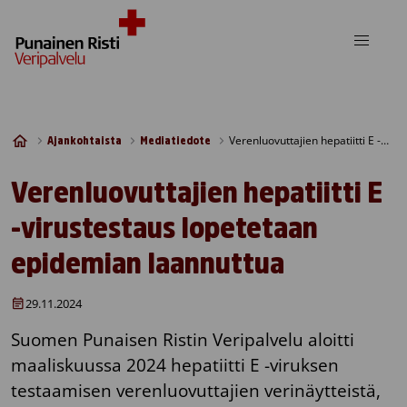
Skip to content
Verenluovuttajien hepatiitti E -virustestaus lopetetaan epidemian laannuttua
Ajankohtaista
Mediatiedote
Verenluovuttajien hepatiitti E
-virustestaus lopetetaan
epidemian laannuttua
29.11.2024
Suomen Punaisen Ristin Veripalvelu aloitti
maaliskuussa 2024 hepatiitti E -viruksen
testaamisen verenluovuttajien verinäytteistä,