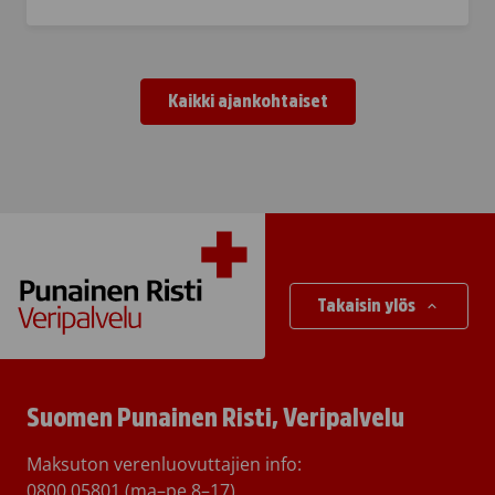
Kaikki ajankohtaiset
Takaisin ylös
Suomen Punainen Risti, Veripalvelu
Maksuton verenluovuttajien info:
0800 05801
(ma–pe 8–17)