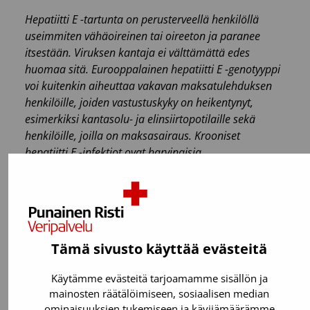
Hepatiitti E -tartunta on perusterveellä henkilöllä
useimmiten vähäoireinen tai oireeton ja paranee
itsestään. Viruksen kantaja ei välttämättä edes
huomaa sitä. Eurooppalainen hepatiitti E -genotyyppi
voi kuitenkin aiheuttaa vakavan maksatulehduksen
henkilöille, joiden vastustuskyky on heikentynyt,
esimerkiksi kantasolu- ja elinsiirtopotilaille sekä
henkilöille, joilla on maksasairaus. Krooniset
hepatiitti E -infektiot ovat harvinaisia.
Lisätietoa:
Jarkko Ihalainen,
lääketieteellinen johtaja,
Suomen Punainen Risti, Veripalvelu
Tämä sivusto käyttää evästeitä
jarkko.ihalainen@veripalvelu.fi
Käytämme evästeitä tarjoamamme sisällön ja
Riikka Lehtisalo,
vastaava lääkäri, Suomen
mainosten räätälöimiseen, sosiaalisen median
Punainen Risti, Veripalvelu
ominaisuuksien tukemiseen ja kävijämäärämme