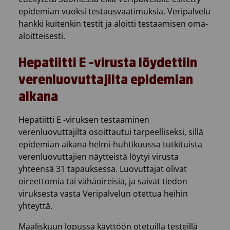
epidemian vuoksi testausvaatimuksia. Veripalvelu
hankki kuitenkin testit ja aloitti testaamisen oma-
aloitteisesti.
Hepatiitti E -virusta löydettiin
verenluovuttajilta epidemian
aikana
Hepatiitti E -viruksen testaaminen
verenluovuttajilta osoittautui tarpeelliseksi, sillä
epidemian aikana helmi-huhtikuussa tutkituista
verenluovuttajien näytteistä löytyi virusta
yhteensä 31 tapauksessa. Luovuttajat olivat
oireettomia tai vähäoireisia, ja saivat tiedon
viruksesta vasta Veripalvelun otettua heihin
yhteyttä.
Maaliskuun lopussa käyttöön otetuilla testeillä