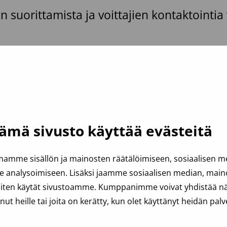
 suorittamista ja voittajien kontaktointia 
ämä sivusto käyttää evästeitä
amme sisällön ja mainosten räätälöimiseen, sosiaalisen 
analysoimiseen. Lisäksi jaamme sosiaalisen median, mainos
iten käytät sivustoamme. Kumppanimme voivat yhdistää näit
anut heille tai joita on kerätty, kun olet käyttänyt heidän palv