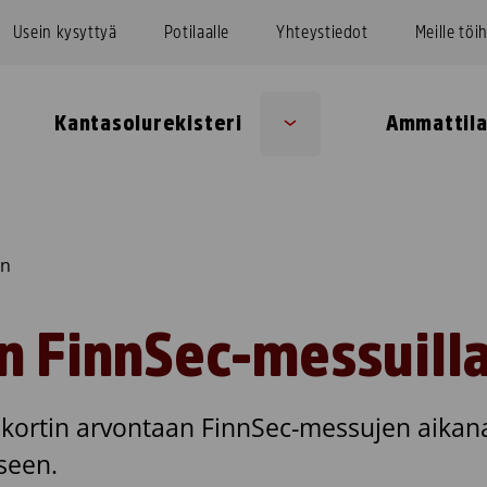
Usein kysyttyä
Potilaalle
Yhteystiedot
Meille töi
Kantasolurekisteri
Ammattila
Sub
u
menu
yn
n FinnSec-messuill
jakortin arvontaan FinnSec-messujen aika
seen.