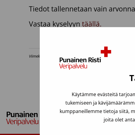
Tiedot tallennetaan vain arvonnan
Vastaa kyselyyn
täällä.
Viimeksi päivitetty: 10.10.2023
T
Käytämme evästeitä tarjoam
tukemiseen ja kävijämäärämme 
kumppaneillemme tietoja siitä, m
joita olet ant