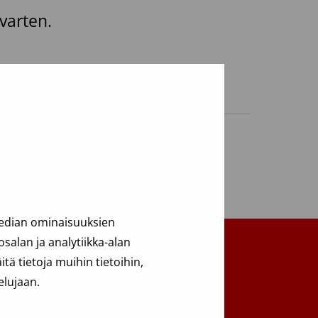
varten.
median ominaisuuksien
alan ja analytiikka-alan
ä tietoja muihin tietoihin,
Takaisin ylös
elujaan.