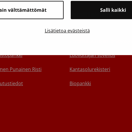
ain välttämättömät
Salli kaikki
toa Veripalvelusta
Suosittelemme
yhteyttä
Varaa aika verenluovutukse
Lisätietoa evästeistä
alle
Verenluovuttajan terveyskys
istopankki
Luovuttajan sovellus
en Punainen Risti
Kantasolurekisteri
utustiedot
Biopankki