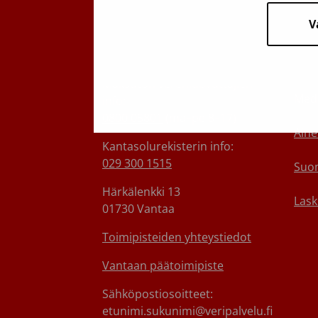
V
Suomen Punainen Risti,
Tie
Veripalvelu
Ota 
Maksuton verenluovuttajien
Medi
info:
0800 05801
(ma–pe 8–17)
Aine
Kantasolurekisterin info:
029 300 1515
Suom
Härkälenkki 13
Lask
01730 Vantaa
Toimipisteiden yhteystiedot
Vantaan päätoimipiste
Sähköpostiosoitteet:
etunimi.sukunimi@veripalvelu.fi