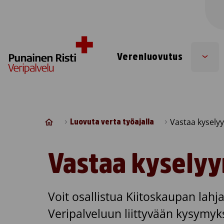
Skip to content
Verenluovutus
Sub
men
Vastaa kysely
Luovuta verta työajalla
Vastaa kyselyy
Voit osallistua Kiitoskaupan lah
Veripalveluun liittyvään kysymyk