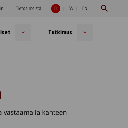
hin
Tietoa meistä
FI
SV
EN
iset
Tutkimus
Sub
Sub
menu
menu
a
na vastaamalla kahteen