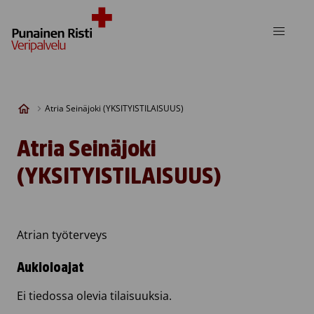
Skip to content
Atria Seinäjoki (YKSITYISTILAISUUS)
Atria Seinäjoki
(YKSITYISTILAISUUS)
Atrian työterveys
Aukioloajat
Ei tiedossa olevia tilaisuuksia.