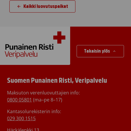
Kaikki luovutuspaikat
Takaisin ylös
Suomen Punainen Risti, Veripalvelu
Maksuton verenluovuttajien info:
0800 05801
(ma–pe 8–17)
Kantasolurekisterin info:
029 300 1515
Härkälenkki 13