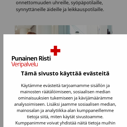
onnettomuuden uhreille, syöpäpotilaille,
synnyttäneille äideille ja leikkauspotilaille.
Tämä sivusto käyttää evästeitä
Käytämme evästeitä tarjoamamme sisällön ja
mainosten räätälöimiseen, sosiaalisen median
ominaisuuksien tukemiseen ja kävijämäärämme
analysoimiseen. Lisäksi jaamme sosiaalisen median,
Voit luovuttaa, jos:
mainosalan ja analytiikka-alan kumppaneillemme
tietoja siitä, miten käytät sivustoamme.
Olet täysi-ikäinen. Verenluovutuksen
Kumppanimme voivat yhdistää näitä tietoja muihin