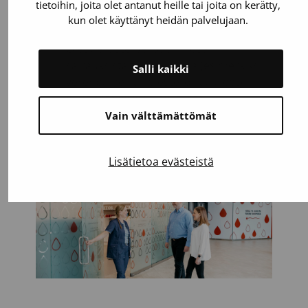
voi aloittaa vielä 65-vuotiaana.
tietoihin, joita olet antanut heille tai joita on kerätty,
kun olet käyttänyt heidän palvelujaan.
Painat 50-199 kiloa.
Olet perusterve. Suurin osa
sairauksista tai lääkkeistä (esimerkiksi
Salli kaikki
verenpaine- ja kolesterolilääkkeet)
eivät estä verenluovutusta.
Vain välttämättömät
Testaa, voitko luovuttaa
Lisätietoa evästeistä