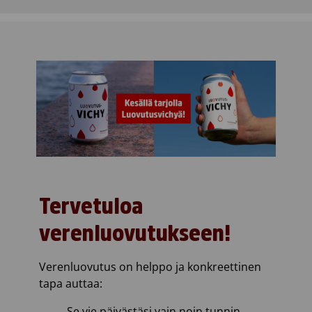
Tervetuloa
verenluovutukseen!
Verenluovutus on helppo ja konkreettinen
tapa auttaa:
Se vie päivästäsi vain noin tunnin.