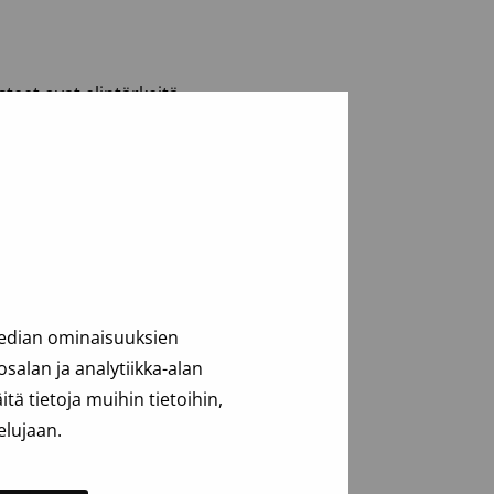
steet ovat elintärkeitä
ille.
median ominaisuuksien
alan ja analytiikka-alan
ä tietoja muihin tietoihin,
elujaan.