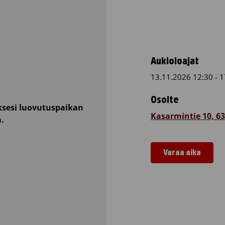
Aukioloajat
13.11.2026 12:30 - 1
Osoite
sesi luovutuspaikan
Kasarmintie 10, 6
a.
Varaa aika
Ammattiopis