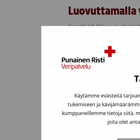
Luovuttamalla 
Verestä tehdään verivalmisteita,
esimerkiksi onnettomuuden uhreil
T
Käytämme evästeitä tarjoam
tukemiseen ja kävijämäärämme 
kumppaneillemme tietoja siitä, m
joita olet ant