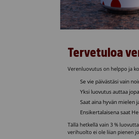
Tervetuloa v
Verenluovutus on helppo ja ko
Se vie päivästäsi vain noi
Yksi luovutus auttaa jop
Saat aina hyvän mielen ja
Ensikertalaisena saat He
Tällä hetkellä vain 3 % luovutt
verihuolto ei ole liian pienen j