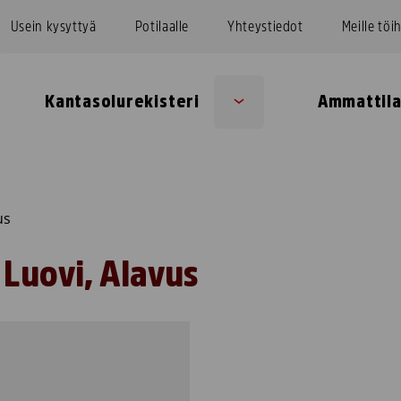
Usein kysyttyä
Potilaalle
Yhteystiedot
Meille töi
Kantasolurekisteri
Ammattila
Sub
u
menu
us
Luovi, Alavus