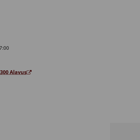
7:00
3300 Alavus
to Luovi, Alavus