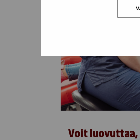
V
Voit luovuttaa, 