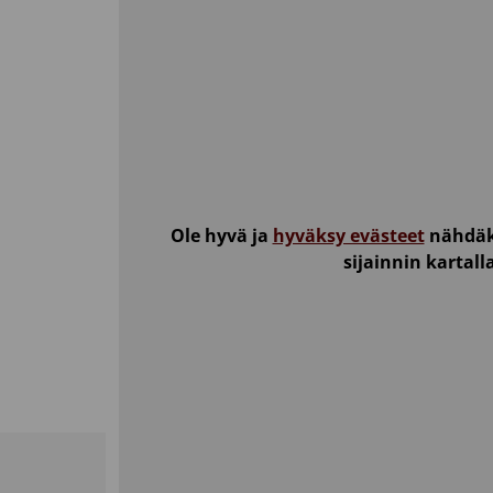
Ole hyvä ja
hyväksy evästeet
nähdäk
sijainnin kartall