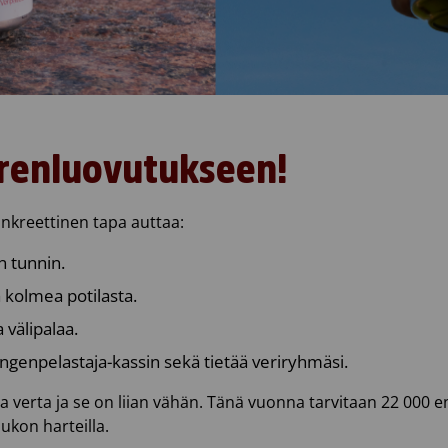
erenluovutukseen!
nkreettinen tapa auttaa:
n tunnin.
a kolmea potilasta.
 välipalaa.
ngenpelastaja-kassin sekä tietää veriryhmäsi.
aa verta ja se on liian vähän. Tänä vuonna tarvitaan 22 000 
oukon harteilla.