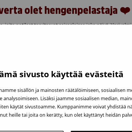
verta olet hengenpelastaja ❤️
 joita potilaat tarvitsevat sairaaloissa joka päivä. Verivalmi
le, syöpäpotilaille, synnyttäneille äideille ja leikkauspotila
ämä sivusto käyttää evästeitä
amme sisällön ja mainosten räätälöimiseen, sosiaalisen 
analysoimiseen. Lisäksi jaamme sosiaalisen median, mainos
iten käytät sivustoamme. Kumppanimme voivat yhdistää näit
anut heille tai joita on kerätty, kun olet käyttänyt heidän palv