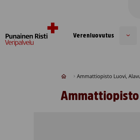
Skip to content
Verenluovutus
Sub
men
Ammattiopisto Luovi, Alav
Ammattiopisto 