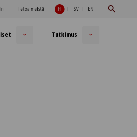
hin
Tietoa meistä
FI
SV
EN
iset
Tutkimus
Sub
Sub
menu
menu