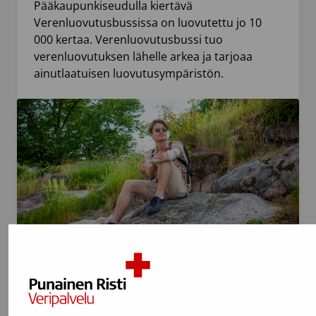
Pääkaupunkiseudulla kiertävä
Verenluovutusbussissa on luovutettu jo 10
000 kertaa. Verenluovutusbussi tuo
verenluovutuksen lähelle arkea ja tarjoaa
ainutlaatuisen luovutusympäristön.
29.6.2026
Mediatiedote
Ulkomaanmatka voi estää