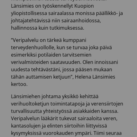
Länsimies on työskennellyt Kuopion
yliopistollisessa sairaalassa monissa päällikkö- ja
johtajatehtävissä niin sairaanhoidossa,
hallinnossa kuin tutkimuksessa.
”Veripalvelu on tärkeä kumppani
terveydenhuollolle, kun se turvaa joka päivä
esimerkiksi potilaiden tarvitsemien
verivalmisteiden saatavuuden. Olen innoissani
uudesta tehtävästäni, jossa pääsen mukaan
tähän auttamisen ketjuun”, Helena Länsimies
kertoo.
Länsimiehen johtama yksikkö kehittää
verihuoltoketjun toimintatapoja ja verensiirtojen
turvallisuutta yhteistyössä asiakkaiden kanssa.
Veripalvelun lääkärit tukevat sairaaloita veren,
kantasolujen ja elinten siirtoihin liittyvissä
kysymyksissä vuorokauden ympäri. Tiimi seuraa