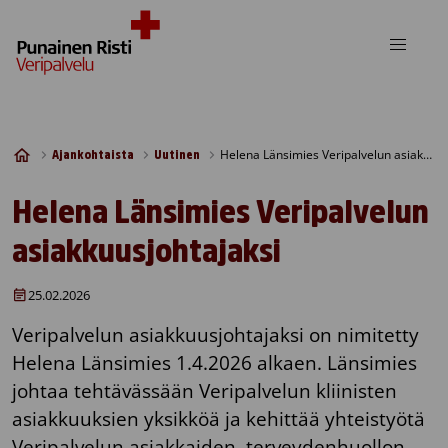
Skip to content
Helena Länsimies Veripalvelun asiakkuusjohtajaksi
Ajankohtaista
Uutinen
Helena Länsimies Veripalvelun
asiakkuusjohtajaksi
25.02.2026
Veripalvelun asiakkuusjohtajaksi on nimitetty
Helena Länsimies 1.4.2026 alkaen. Länsimies
johtaa tehtävässään Veripalvelun kliinisten
asiakkuuksien yksikköä ja kehittää yhteistyötä
Veripalvelun asiakkaiden, terveydenhuollon