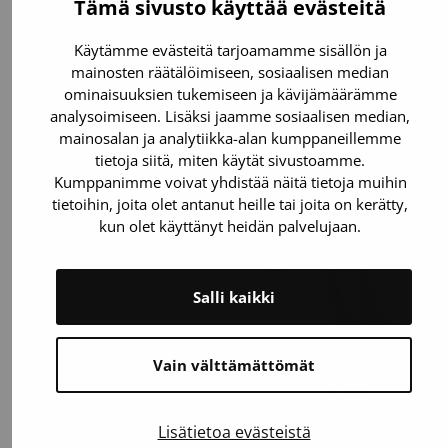
Tämä sivusto käyttää evästeitä
verenluovutuksen väliaikaisesti – tarkista
rajoitukset ajoissa
Käytämme evästeitä tarjoamamme sisällön ja
mainosten räätälöimiseen, sosiaalisen median
Verenluovuttajia tarvitaan ympäri vuoden –
ominaisuuksien tukemiseen ja kävijämäärämme
myös kesällä, jolloin monen arki rytmittyy
analysoimiseen. Lisäksi jaamme sosiaalisen median,
lomien mukaan. Ulkomaanmatka voi kuitenkin
mainosalan ja analytiikka-alan kumppaneillemme
estää verenluovutuksen jopa kuukaudeksi
tietoja siitä, miten käytät sivustoamme.
Länsi-Niilin…
Kumppanimme voivat yhdistää näitä tietoja muihin
tietoihin, joita olet antanut heille tai joita on kerätty,
kun olet käyttänyt heidän palvelujaan.
Salli kaikki
Vain välttämättömät
Lisätietoa evästeistä
15.6.2026
Uutinen