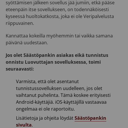
syöttämisen jälkeen sovellus jää jumiin, etkä pääse
eteenpäin itse sovellukseen, on todennäköisesti
kyseessä huoltokatkosta, joka ei ole Veripalvelusta
riippuvainen.
Kannattaa kokeilla myöhemmin tai vaikka samana
päivänä uudestaan.
Jos olet Säästöpankin asiakas eikä tunnistus
onnistu Luovuttajan sovelluksessa, toimi
seuraavasti:
Varmista, että olet asentanut
tunnistussovelluksen uudelleen, jos olet
vaihtanut puhelinta. Tämä koskee erityisesti
Android-käyttäjiä. iOS-käyttäjillä vastaavaa
ongelmaa ei ole raportoitu.
Lisätietoja ja ohjeita löydät
Säästöpankin
sivulta
.