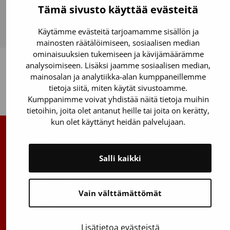
Tämä sivusto käyttää evästeitä
Käytämme evästeitä tarjoamamme sisällön ja
mainosten räätälöimiseen, sosiaalisen median
ominaisuuksien tukemiseen ja kävijämäärämme
analysoimiseen. Lisäksi jaamme sosiaalisen median,
mainosalan ja analytiikka-alan kumppaneillemme
tietoja siitä, miten käytät sivustoamme.
Takaisin ylös
Kumppanimme voivat yhdistää näitä tietoja muihin
tietoihin, joita olet antanut heille tai joita on kerätty,
kun olet käyttänyt heidän palvelujaan.
Suomen Punainen Risti, Veripalvelu
Salli kaikki
Maksuton verenluovuttajien info:
0800 05801
(ma–pe 8–17)
Vain välttämättömät
Kantasolurekisterin info:
029 300 1515
Lisätietoa evästeistä
Härkälenkki 13