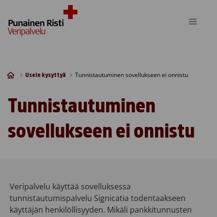
Skip to content
Tunnistautuminen sovellukseen ei onnistu
Usein kysyttyä
Tunnistautuminen
sovellukseen ei onnistu
Veripalvelu käyttää sovelluksessa
tunnistautumispalvelu Signicatia todentaakseen
käyttäjän henkilöllisyyden. Mikäli pankkitunnusten