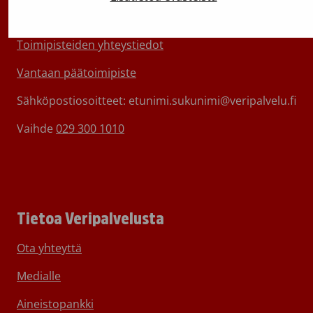
01730 Vantaa
Toimipisteiden yhteystiedot
Vantaan päätoimipiste
Sähköpostiosoitteet: etunimi.sukunimi@veripalvelu.fi
Vaihde
029 300 1010
Tietoa Veripalvelusta
Ota yhteyttä
Medialle
Aineistopankki