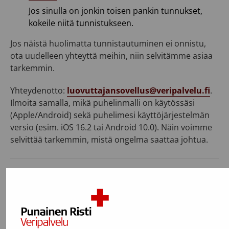
Jos sinulla on jonkin toisen pankin tunnukset,
kokeile niitä tunnistukseen.
Jos näistä huolimatta tunnistautuminen ei onnistu,
ota uudelleen yhteyttä meihin, niin selvitämme asiaa
tarkemmin.
Yhteydenotto:
luovuttajansovellus@veripalvelu.fi
.
Ilmoita samalla, mikä puhelinmalli on käytössäsi
(Apple/Android) sekä puhelimesi käyttöjärjestelmän
versio (esim. iOS 16.2 tai Android 10.0). Näin voimme
selvittää tarkemmin, mistä ongelma saattaa johtua.
Viimeksi päivitetty: 18.09.2025
Usein kysyttyä