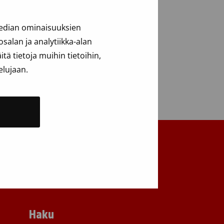
median ominaisuuksien
alan ja analytiikka-alan
ä tietoja muihin tietoihin,
elujaan.
Takaisin ylös
Haku