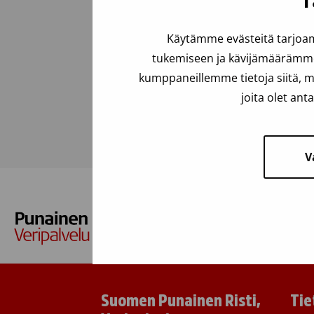
T
Viimeksi päivitetty: 24.07.2025
Käytämme evästeitä tarjoam
tukemiseen ja kävijämäärämme 
kumppaneillemme tietoja siitä, m
Usein kysyttyä
joita olet ant
V
Suomen Punainen Risti,
Tie