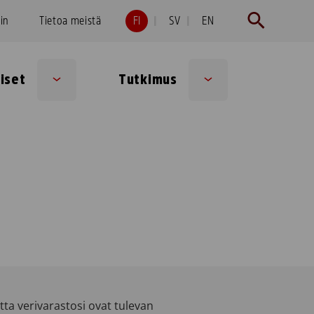
hin
Tietoa meistä
FI
SV
EN
iset
Tutkimus
Sub
Sub
menu
menu
tta verivarastosi ovat tulevan