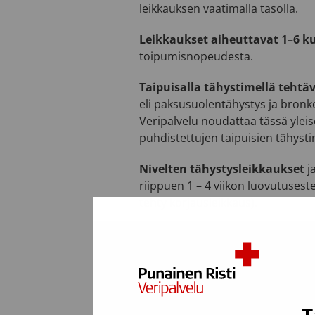
leikkauksen vaatimalla tasolla.
Leikkaukset aiheuttavat 1–6 
toipumisnopeudesta.
Taipuisalla tähystimellä tehtä
eli paksusuolentähystys ja bronk
Veripalvelu noudattaa tässä ylei
puhdistettujen taipuisien tähysti
Nivelten tähystysleikkaukset
j
riippuen 1 – 4 viikon luovutusest
tehty korjausleikkaus).
Paikallispuudutuksessa
tehtävä
Katso myös:
hammashoito
.
Haluatko lisätietoa? Soita veren