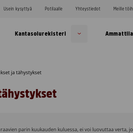
Usein kysyttyä
Potilaalle
Yhteystiedot
Meille töi
Kantasolurekisteri
Ammattila
Sub
u
menu
kset ja tähystykset
 tähystykset
uraavien parin kuukauden kuluessa, ei voi luovuttaa verta, jo