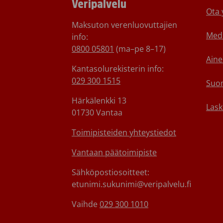
Veripalvelu
Ota 
Maksuton verenluovuttajien
Medi
info:
0800 05801
(ma–pe 8–17)
Aine
Kantasolurekisterin info:
029 300 1515
Suom
Härkälenkki 13
Lask
01730 Vantaa
Toimipisteiden yhteystiedot
Vantaan päätoimipiste
Sähköpostiosoitteet:
etunimi.sukunimi@veripalvelu.fi
Vaihde
029 300 1010