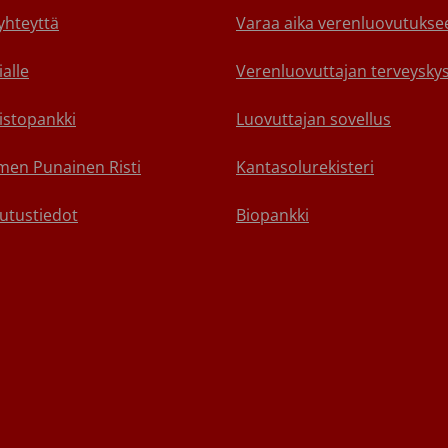
yhteyttä
Varaa aika verenluovutukse
alle
Verenluovuttajan terveyskys
istopankki
Luovuttajan sovellus
en Punainen Risti
Kantasolurekisteri
utustiedot
Biopankki