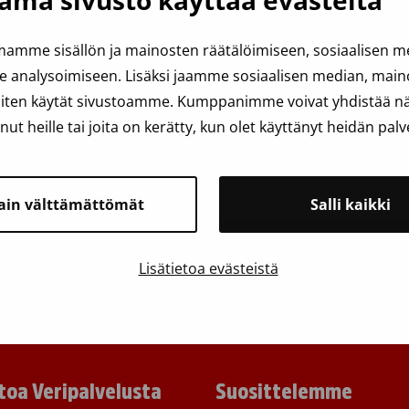
ämä sivusto käyttää evästeitä
amme sisällön ja mainosten räätälöimiseen, sosiaalisen 
analysoimiseen. Lisäksi jaamme sosiaalisen median, mainos
iten käytät sivustoamme. Kumppanimme voivat yhdistää näit
anut heille tai joita on kerätty, kun olet käyttänyt heidän palv
ain välttämättömät
Salli kaikki
Lisätietoa evästeistä
toa Veripalvelusta
Suosittelemme