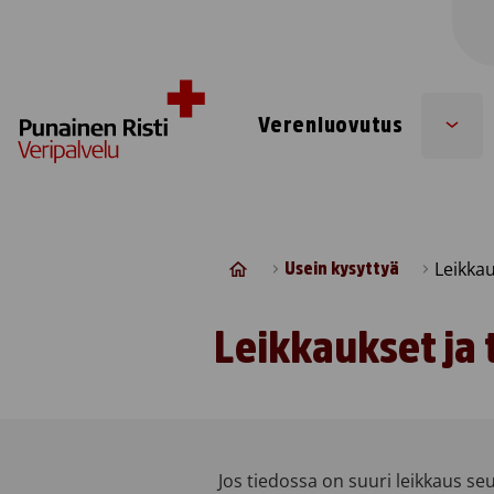
Skip to content
Verenluovutus
Sub
men
Leikkau
Usein kysyttyä
Leikkaukset ja
Jos tiedossa on suuri leikkaus se