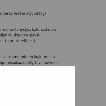
udesta, leikkaustyypistä ja
li mahan tähystys, kolonoskopia
eljän kuukauden ajaksi.
ettu puutteellisesti
ttavat toimenpiteen laajuudesta
toipumisaikaa edellyttävä polveen
esteen.
e klo 8–17).​