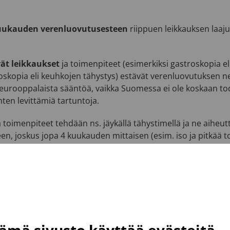
kuukauden verenluovutusesteen
riippuen leikkauksen laaju
vät leikkaukset
ja toimenpiteet (esimerkiksi gastroskopia e
oskopia eli keuhkojen tähystys) estävät verenluovutuksen n
seurooppalaista sääntöä, vaikka Suomessa ei ole koskaan tod
nten levittämiä tartuntoja.
a toimenpiteet tehdään ns. jäykällä tähystimellä ja ne aiheu
een, joskus jopa 4 kuukauden mittaisen (esim. iso ja pitkää 
t pienet toimenpiteet aiheuttavat 1–4 viikon verenluovutus
luovuttajien maksuttomaan infopuhelimeen 0800 0 5801 (ma–p