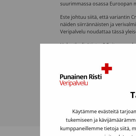
suurimmassa osassa Euroopan m
Este johtuu siitä, että variantin
näiden siirrännäisten ja veriva
Veripalvelu noudattaa tässä ylei
Haluatko lisätietoa? Soita veren
Viimeksi päivitetty: 31.03.2023
Usein kysyttyä
T
Käytämme evästeitä tarjoam
tukemiseen ja kävijämäärämme 
kumppaneillemme tietoja siitä, m