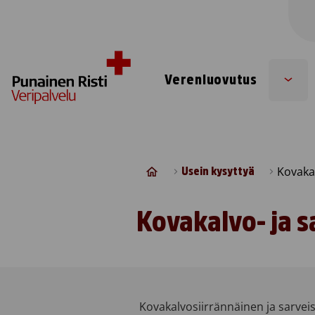
Skip to content
Verenluovutus
Sub
men
Kovakal
Usein kysyttyä
Kovakalvo- ja s
Kovakalvosiirrännäinen ja sarve