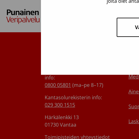
joita olet ant
V
Suomen Punainen Risti,
Tie
Veripalvelu
Ota 
Maksuton verenluovuttajien
Medi
info:
0800 05801
(ma–pe 8–17)
Aine
Kantasolurekisterin info:
029 300 1515
Suom
Härkälenkki 13
Lask
01730 Vantaa
Toimipisteiden yhteystiedot