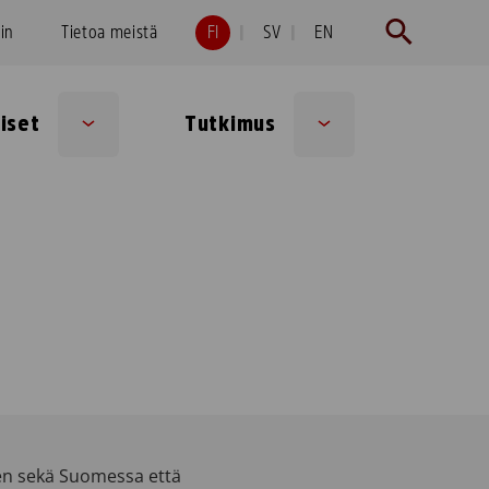
hin
Tietoa meistä
FI
SV
EN
iset
Tutkimus
Sub
Sub
menu
menu
een sekä Suomessa että