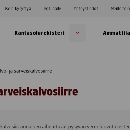
Usein kysyttyä
Potilaalle
Yhteystiedot
Meille töi
Kantasolurekisteri
Ammattila
Sub
u
menu
vo- ja sarveiskalvosiirre
arveiskalvosiirre
iskalvosiirrännäinen aiheuttavat pysyvän verenluovutusest