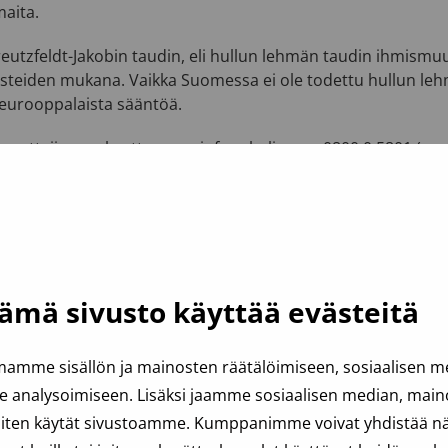
aita.
 Creutzfeldt-Jakobin taudin, eli hullun lehmän taudin ihmism
lmisteiden mukana. Vaikka Suomessa ei ole todettu hullun l
seurooppalaista sääntöä.
luovuttajien maksuttomaan infopuhelimeen 0800 0 5801 (ma–
ämä sivusto käyttää evästeitä
amme sisällön ja mainosten räätälöimiseen, sosiaalisen 
analysoimiseen. Lisäksi jaamme sosiaalisen median, mainos
iten käytät sivustoamme. Kumppanimme voivat yhdistää näit