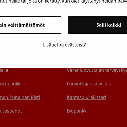
anut heille tai joita on kerätty, kun olet käyttänyt heidän palv
ain välttämättömät
Salli kaikki
toa Veripalvelusta
Suosittelemme
Lisätietoa evästeistä
yhteyttä
Varaa aika verenluovutukse
alle
Verenluovuttajan terveyskys
istopankki
Luovuttajan sovellus
en Punainen Risti
Kantasolurekisteri
utustiedot
Biopankki