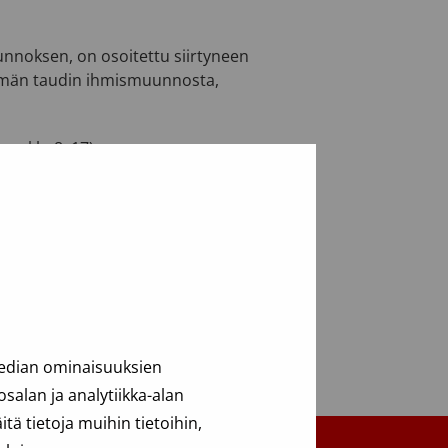
uunnoksen, on osoitettu siirtyneen
ehmän taudin ihmismuunnosta,
pe klo 8–17).
median ominaisuuksien
alan ja analytiikka-alan
ä tietoja muihin tietoihin,