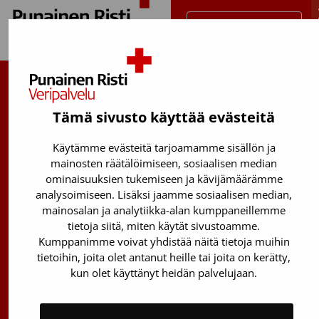
Takaisin ylös
Suomen Punainen Risti, Veripalvelu
Tämä sivusto käyttää evästeitä
Maksuton verenluovuttajien info:
0800 05801
(ma–pe 8–17)
Käytämme evästeitä tarjoamamme sisällön ja
mainosten räätälöimiseen, sosiaalisen median
Kantasolurekisterin info:
ominaisuuksien tukemiseen ja kävijämäärämme
029 300 1515
analysoimiseen. Lisäksi jaamme sosiaalisen median,
mainosalan ja analytiikka-alan kumppaneillemme
Härkälenkki 13
tietoja siitä, miten käytät sivustoamme.
01730 Vantaa
Kumppanimme voivat yhdistää näitä tietoja muihin
tietoihin, joita olet antanut heille tai joita on kerätty,
Toimipisteiden yhteystiedot
kun olet käyttänyt heidän palvelujaan.
Vantaan päätoimipiste