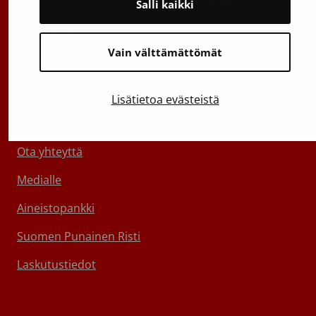
Sähköpostiosoitteet: etunimi.sukunimi@veripalvelu.fi
Salli kaikki
Vaihde
029 300 1010
Vain välttämättömät
Lisätietoa evästeistä
Tietoa Veripalvelusta
Ota yhteyttä
Medialle
Aineistopankki
Suomen Punainen Risti
Laskutustiedot