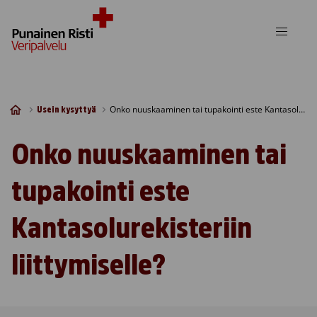
Skip to content
Onko nuuskaaminen tai tupakointi este Kantasolurekisteriin liittymiselle?
Usein kysyttyä
Onko nuuskaaminen tai
tupakointi este
Kantasolurekisteriin
liittymiselle?