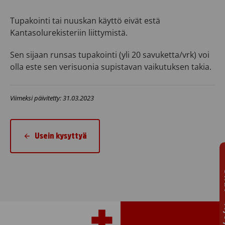
Tupakointi tai nuuskan käyttö eivät estä
Kantasolurekisteriin liittymistä.
Sen sijaan runsas tupakointi (yli 20 savuketta/vrk) voi
olla este sen verisuonia supistavan vaikutuksen takia.
Viimeksi päivitetty: 31.03.2023
Usein kysyttyä
Chat 