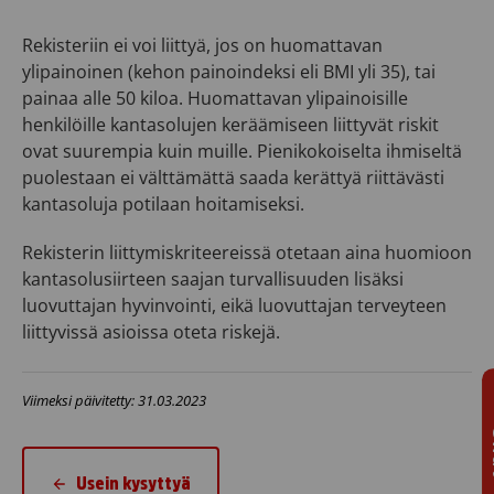
Rekisteriin ei voi liittyä, jos on huomattavan
ylipainoinen (kehon painoindeksi eli BMI yli 35), tai
painaa alle 50 kiloa. Huomattavan ylipainoisille
henkilöille kantasolujen keräämiseen liittyvät riskit
ovat suurempia kuin muille. Pienikokoiselta ihmiseltä
puolestaan ei välttämättä saada kerättyä riittävästi
kantasoluja potilaan hoitamiseksi.
Rekisterin liittymiskriteereissä otetaan aina huomioon
kantasolusiirteen saajan turvallisuuden lisäksi
luovuttajan hyvinvointi, eikä luovuttajan terveyteen
liittyvissä asioissa oteta riskejä.
Viimeksi päivitetty: 31.03.2023
Usein kysyttyä