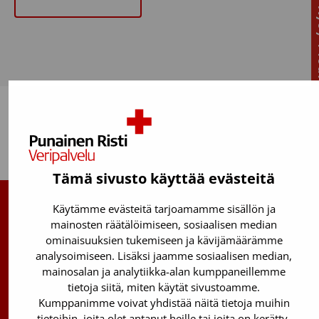
Chat 
Takaisin ylös
Tämä sivusto käyttää evästeitä
Käytämme evästeitä tarjoamamme sisällön ja
Suomen Punainen Risti, Veripalvelu
mainosten räätälöimiseen, sosiaalisen median
ominaisuuksien tukemiseen ja kävijämäärämme
Maksuton verenluovuttajien info:
analysoimiseen. Lisäksi jaamme sosiaalisen median,
0800 05801
(ma–pe 8–17)
mainosalan ja analytiikka-alan kumppaneillemme
tietoja siitä, miten käytät sivustoamme.
Kantasolurekisterin info:
Kumppanimme voivat yhdistää näitä tietoja muihin
029 300 1515
tietoihin, joita olet antanut heille tai joita on kerätty,