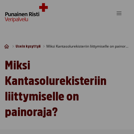
Skip to content
Miksi Kantasolurekisteriin liittymiselle on painoraja?
Usein kysyttyä
Miksi
Kantasolurekisteriin
liittymiselle on
painoraja?