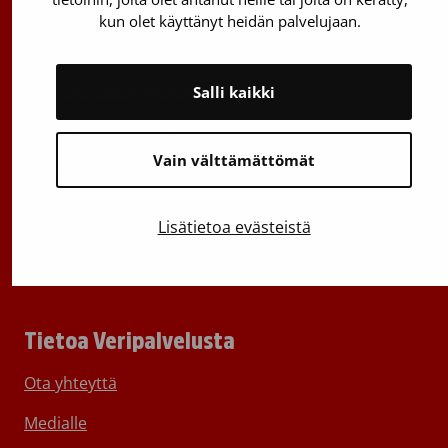
kun olet käyttänyt heidän palvelujaan.
Härkälenkki 13
01730 Vantaa
Toimipisteiden yhteystiedot
Salli kaikki
Vantaan päätoimipiste
Vain välttämättömät
Sähköpostiosoitteet: etunimi.sukunimi@veripalvelu.fi
Vaihde
029 300 1010
Lisätietoa evästeistä
Tietoa Veripalvelusta
Ota yhteyttä
Medialle