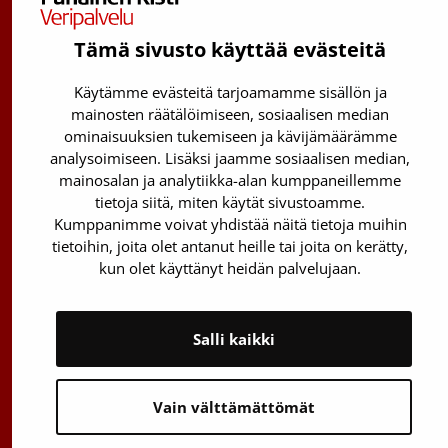
Kantasolurekisterin info:
029 300 1515
Tämä sivusto käyttää evästeitä
Härkälenkki 13
Käytämme evästeitä tarjoamamme sisällön ja
01730 Vantaa
mainosten räätälöimiseen, sosiaalisen median
ominaisuuksien tukemiseen ja kävijämäärämme
Toimipisteiden yhteystiedot
analysoimiseen. Lisäksi jaamme sosiaalisen median,
mainosalan ja analytiikka-alan kumppaneillemme
Vantaan päätoimipiste
tietoja siitä, miten käytät sivustoamme.
Kumppanimme voivat yhdistää näitä tietoja muihin
Sähköpostiosoitteet: etunimi.sukunimi@veripalvelu.fi
tietoihin, joita olet antanut heille tai joita on kerätty,
Vaihde
029 300 1010
kun olet käyttänyt heidän palvelujaan.
Salli kaikki
Tietoa Veripalvelusta
Vain välttämättömät
Ota yhteyttä