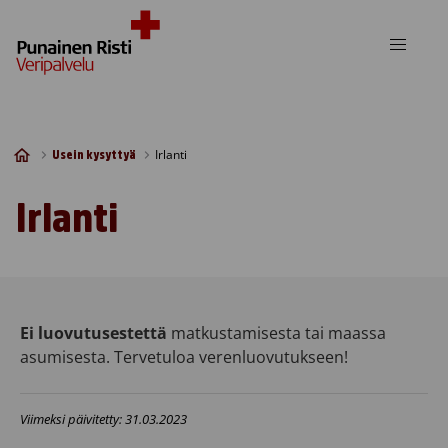
Skip to content
Irlanti
Usein kysyttyä
Irlanti
Ei luovutusestettä
matkustamisesta tai maassa
asumisesta. Tervetuloa verenluovutukseen!
Viimeksi päivitetty: 31.03.2023