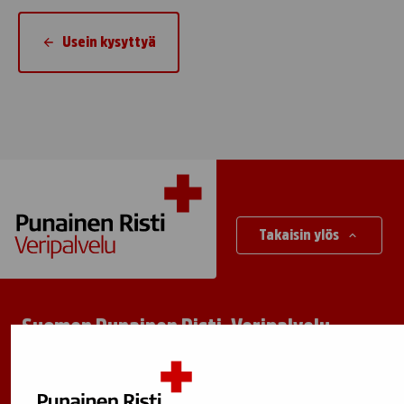
Usein kysyttyä
Takaisin ylös
Suomen Punainen Risti, Veripalvelu
Maksuton verenluovuttajien info:
0800 05801
(ma–pe 8–17)