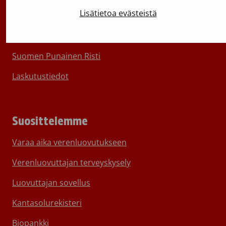
Lisätietoa evästeistä
Medialle
Aineistopankki
Suomen Punainen Risti
Laskutustiedot
Suosittelemme
Varaa aika verenluovutukseen
Verenluovuttajan terveyskysely
Luovuttajan sovellus
Kantasolurekisteri
Biopankki