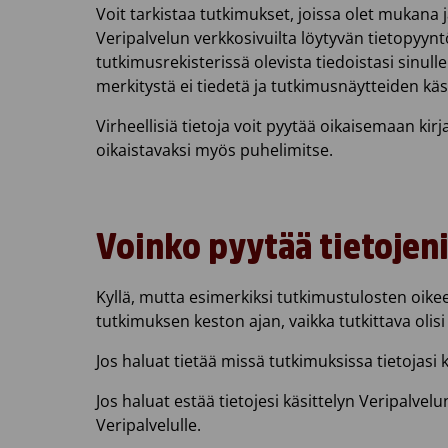
Voit tarkistaa tutkimukset, joissa olet mukana j
Veripalvelun verkkosivuilta löytyvän tietopyynt
tutkimusrekisterissä olevista tiedoistasi sinulle
merkitystä ei tiedetä ja tutkimusnäytteiden käs
Virheellisiä tietoja voit pyytää oikaisemaan kir
oikaistavaksi myös puhelimitse.
Voinko pyytää tietojeni
Kyllä, mutta esimerkiksi tutkimustulosten oike
tutkimuksen keston ajan, vaikka tutkittava ol
Jos haluat tietää missä tutkimuksissa tietojasi 
Jos haluat estää tietojesi käsittelyn Veripalve
Veripalvelulle.