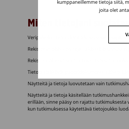
kumppaneillemme tietoja siitä, m
joita olet ant
Miten tietojani suojata
V
Veripalvelun työntekijöitä koskee salassapitove
Rekisteriin pääsy on rajattu käyttäjätunnuksin ja
Rekisterinäkymiä sekä tietojen lisäystä, muokk
Tietoja sisältävät paperidokumentit säilytetään 
Näytteitä ja tietoja luovutetaan vain tutkimushan
Näytteitä ja tietoja käsitellään tutkimushankke
erillään, sinne pääsy on rajattu tutkimuksesta v
kun tutkimuksessa käytettävä tietojoukko luod