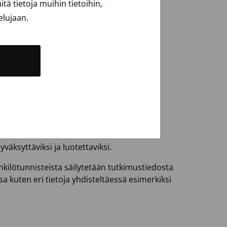
ä tietoja muihin tietoihin,
elujaan.
tuissa kaapeissa.
väksyttäviksi ja luotettaviksi.
enkilötunnisteista säilytetään tutkimustiedosta
sa kuten eri tietoja yhdisteltäessä esimerkiksi