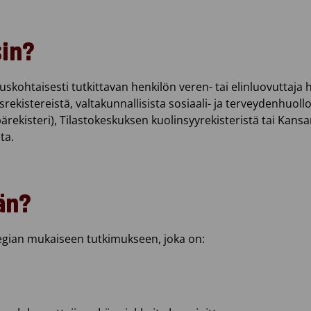
sin?
kohtaisesti tutkittavan henkilön veren- tai elinluovuttaja h
srekistereistä, valtakunnallisista sosiaali- ja terveydenhuoll
pärekisteri), Tilastokeskuksen kuolinsyyrekisteristä tai Kans
ta.
än?
tegian mukaiseen tutkimukseen, joka on: