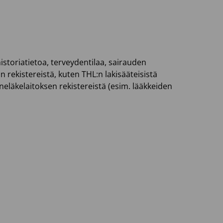
istoriatietoa, terveydentilaa, sairauden
on rekistereistä, kuten THL:n lakisääteisistä
aneläkelaitoksen rekistereistä (esim. lääkkeiden