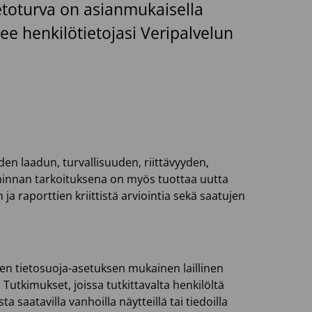
tietoturva on asianmukaisella
e henkilötietojasi Veripalvelun
den laadun, turvallisuuden, riittävyyden,
iminnan tarkoituksena on myös tuottaa uutta
a raporttien kriittistä arviointia sekä saatujen
sen tietosuoja-asetuksen mukainen laillinen
Tutkimukset, joissa tutkittavalta henkilöltä
 saatavilla vanhoilla näytteillä tai tiedoilla