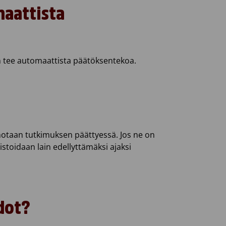
maattista
än tee automaattista päätöksentekoa.
tuhotaan tutkimuksen päättyessä. Jos ne on
istoidaan lain edellyttämäksi ajaksi
edot?