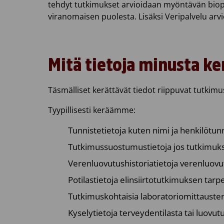
tehdyt tutkimukset arvioidaan myöntävän biopan
viranomaisen puolesta. Lisäksi Veripalvelu arvio
Mitä tietoja minusta k
Täsmälliset kerättävät tiedot riippuvat tutkimusp
Tyypillisesti keräämme:
Tunnistetietoja kuten nimi ja henkilötun
Tutkimussuostumustietoja jos tutkimukse
Verenluovutushistoriatietoja verenluovu
Potilastietoja elinsiirtotutkimuksen tarpe
Tutkimuskohtaisia laboratoriomittausten t
Kyselytietoja terveydentilasta tai luovutu