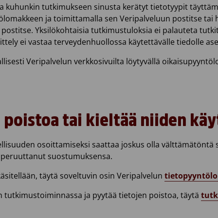
a kuhunkin tutkimukseen sinusta kerätyt tietotyypit täyttämäl
ölomakkeen ja toimittamalla sen Veripalveluun postitse tai h
 postitse. Yksilökohtaisia tutkimustuloksia ei palauteta tutki
ittely ei vastaa terveydenhuollossa käytettävälle tiedolle as
jallisesti Veripalvelun verkkosivuilta löytyvällä oikaisupyyntö
 poistoa tai kieltää niiden kä
ellisuuden osoittamiseksi saattaa joskus olla välttämätöntä 
isi peruuttanut suostumuksensa.
käsitellään, täytä soveltuvin osin Veripalvelun
tietopyyntöl
lun tutkimustoiminnassa ja pyytää tietojen poistoa, täytä
tut