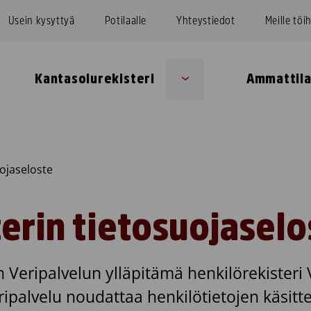
Usein kysyttyä
Potilaalle
Yhteystiedot
Meille töi
Kantasolurekisteri
Ammattila
Sub
u
menu
ojaseloste
erin tietosuojaselo
 Veripalvelun ylläpitämä henkilörekisteri 
ripalvelu noudattaa henkilötietojen käsitt