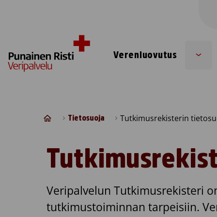
Skip to content
Verenluovutus
Sub
men
Tutkimusrekisterin tietosu
Tietosuoja
Tutkimusrekist
Veripalvelun Tutkimusrekisteri on
tutkimustoiminnan tarpeisiin. Ve