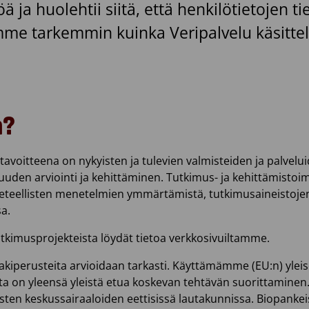
ä ja huolehtii siitä, että henkilötietojen 
mme tarkemmin kuinka Veripalvelu käsittele
n?
avoitteena on nykyisten ja tulevien valmisteiden ja palvelui
uuden arviointi ja kehittäminen. Tutkimus- ja kehittämisto
 tieteellisten menetelmien ymmärtämistä, tutkimusaineistojen j
a.
tutkimusprojekteista löydät tietoa verkkosivuiltamme.
 lakiperusteita arvioidaan tarkasti. Käyttämämme (EU:n) ylei
ta on yleensä yleistä etua koskevan tehtävän suorittaminen. 
sten keskussairaaloiden eettisissä lautakunnissa. Biopankeista