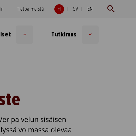
hin
Tietoa meistä
FI
SV
EN
iset
Tutkimus
Sub
Sub
menu
menu
ste
Veripalvelun sisäisen
elyssä voimassa olevaa