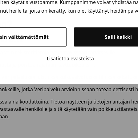
iten käytät sivustoamme. Kumppanimme voivat yhdistää näit
anut heille tai joita on kerätty, kun olet käyttänyt heidän palv
an?
ain välttämättömät
Salli kaikki
lvollisuus.
 vain rekisteritietoja työtehtävissään tarvitseville.
Lisätietoa evästeistä
austa ja poistoa rajataan käyttöoikeuksin.
Veripalvelussa lukituissa kulkuvalvotuissa tiloissa sekä luki
kkeille, jotka Veripalvelu arvioinnissaan toteaa eettisesti hy
issa aina koodattuina. Tietoa näytteen ja tietojen antajan h
astaavalle henkilölle ja sitä käytetään vain poikkeustilanteis
aan.