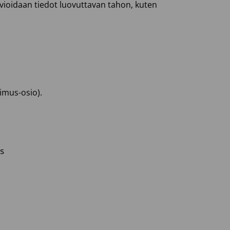
rvioidaan tiedot luovuttavan tahon, kuten
kimus-osio).
s