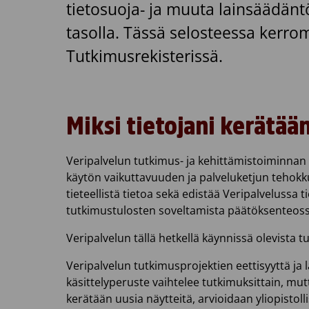
tietosuoja- ja muuta lainsäädäntö
tasolla. Tässä selosteessa kerro
Tutkimusrekisterissä.
Miksi tietojani kerätää
Veripalvelun tutkimus- ja kehittämistoiminnan t
käytön vaikuttavuuden ja palveluketjun tehokk
tieteellistä tietoa sekä edistää Veripalvelussa
tutkimustulosten soveltamista päätöksenteoss
Veripalvelun tällä hetkellä käynnissä olevista 
Veripalvelun tutkimusprojektien eettisyyttä ja
käsittelyperuste vaihtelee tutkimuksittain, mut
kerätään uusia näytteitä, arvioidaan yliopistolli