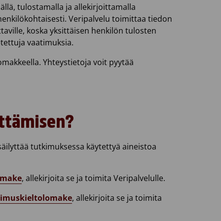
lä, tulostamalla ja allekirjoittamalla
enkilökohtaisesti. Veripalvelu toimittaa tiedon
ttaville, koska yksittäisen henkilön tulosten
etettuja vaatimuksia.
lomakkeella. Yhteystietoja voit pyytää
yttämisen?
säilyttää tutkimuksessa käytettyä aineistoa
omake
, allekirjoita se ja toimita Veripalvelulle.
kimuskieltolomake
, allekirjoita se ja toimita