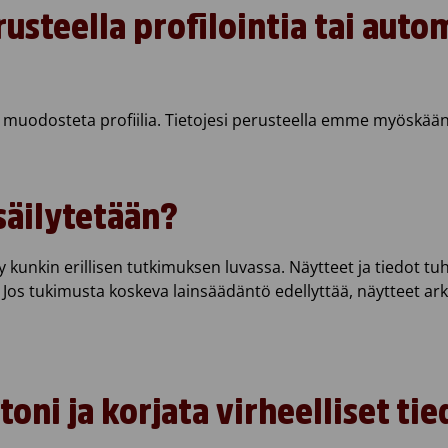
usteella profilointia tai auto
ti muodosteta profiilia. Tietojesi perusteella emme myöskä
säilytetään?
ty kunkin erillisen tutkimuksen luvassa. Näytteet ja tiedot 
. Jos tukimusta koskeva lainsäädäntö edellyttää, näytteet ark
toni ja korjata virheelliset ti