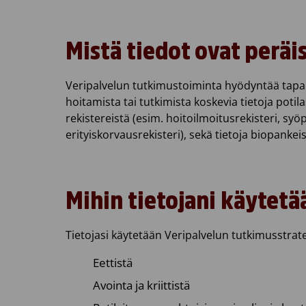
Mistä tiedot ovat peräi
Veripalvelun tutkimustoiminta hyödyntää tapaus
hoitamista tai tutkimista koskevia tietoja potila
rekistereistä (esim. hoitoilmoitusrekisteri, syö
erityiskorvausrekisteri), sekä tietoja biopankeis
Mihin tietojani käytetä
Tietojasi käytetään Veripalvelun tutkimusstra
Eettistä
Avointa ja kriittistä