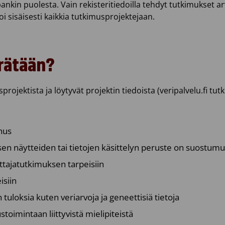
kin puolesta. Vain rekisteritiedoilla tehdyt tutkimukset a
i sisäisesti kaikkia tutkimusprojektejaan.
erätään?
rojektista ja löytyvät projektin tiedoista (veripalvelu.fi tut
nus
n näytteiden tai tietojen käsittelyn peruste on suostumu
ttajatutkimuksen tarpeisiin
isiin
uloksia kuten veriarvoja ja geneettisiä tietoja
stoimintaan liittyvistä mielipiteistä