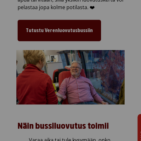
pelastaa jopa kolme potilasta. ❤️
Tutustu Verenluovutusbussiin
Näin bussiluovutus toimii
Varaa aika tai tule kysymään, onko