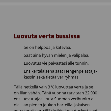
Luovuta verta bussissa
Se on helppoa ja kätevää.
Saat aina hyvän mielen ja välipalaa.
Luovutus vie päivästäsi alle tunnin.
Ensikertalaisena saat Hengenpelastaja-
kassin sekä tietää veriryhmäsi.
Tällä hetkellä vain 3 % luovuttaa verta ja se
on liian vähän. Tänä vuonna tarvitaan 22 000
ensiluovuttajaa, jotta Suomen verihuolto ei
ole liian pienen joukon harteilla. Jokaisen
apua tarvitaan, sillä yksikin luovutuskerta voi