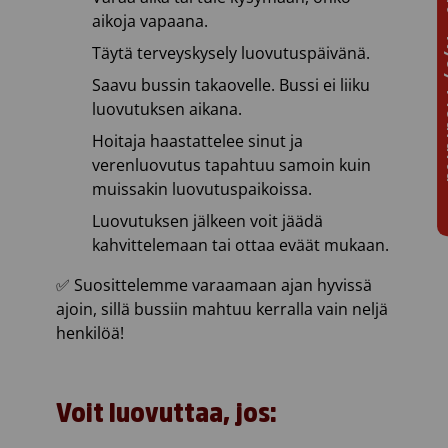
Chat 
aikoja vapaana.
Täytä terveyskysely luovutuspäivänä.
Saavu bussin takaovelle. Bussi ei liiku
luovutuksen aikana.
Hoitaja haastattelee sinut ja
verenluovutus tapahtuu samoin kuin
muissakin luovutuspaikoissa.
Luovutuksen jälkeen voit jäädä
kahvittelemaan tai ottaa eväät mukaan.
✅ Suosittelemme varaamaan ajan hyvissä
ajoin, sillä bussiin mahtuu kerralla vain neljä
henkilöä!
Voit luovuttaa, jos: