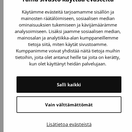
Käytämme evästeitä tarjoamamme sisällön ja
mainosten räätälöimiseen, sosiaalisen median
ominaisuuksien tukemiseen ja kävijämäärämme
analysoimiseen. Lisäksi jaamme sosiaalisen median,
mainosalan ja analytiikka-alan kumppaneillemme
tietoja siitä, miten käytät sivustoamme.
Verenluovutusbussi ei ole
Kumppanimme voivat yhdistää näitä tietoja muihin
tietoihin, joita olet antanut heille tai joita on kerätty,
esteetön
kun olet käyttänyt heidän palvelujaan.
Bussiin kuljetaan sisään kapeita portaita
pitkin ja sisätilat ovat kompaktit.
Salli kaikki
Valitettavasti pyörätuolia käyttävät
verenluovuttajat eivät voi luovuttaa
bussissa, mutta ovat lämpimästi
Vain välttämättömät
tervetulleita esteettömiin toimipisteisiimme.
Saattajat ja avustajat
Lisätietoa evästeistä