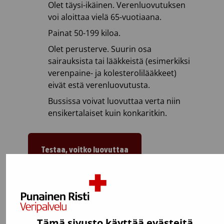
Olet täysi-ikäinen. Verenluovutuksen
voi aloittaa vielä 65-vuotiaana.
Painat 50-199 kiloa.
Olet perusterve. Suurin osa
sairauksista tai lääkkeistä (esimerkiksi
verenpaine- ja kolesterolilääkkeet)
eivät estä verenluovutusta.
Bussissa voivat luovuttaa verta niin
ensikertalaiset kuin konkaritkin.
Testaa, voitko luovuttaa
Tämä sivusto käyttää evästeitä