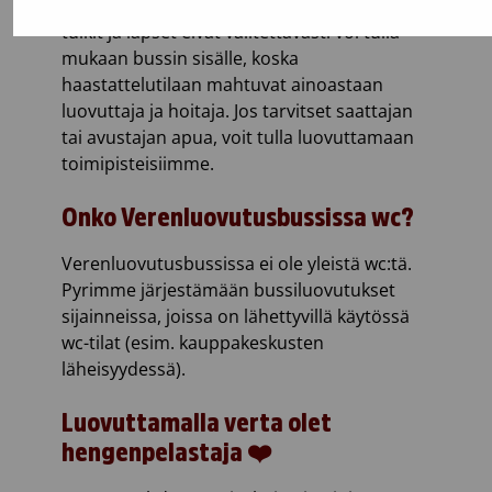
Tilan puutteen vuoksi saattajat, avustajat,
tulkit ja lapset eivät valitettavasti voi tulla
mukaan bussin sisälle, koska
haastattelutilaan mahtuvat ainoastaan
luovuttaja ja hoitaja. Jos tarvitset saattajan
tai avustajan apua, voit tulla luovuttamaan
toimipisteisiimme.
Onko Verenluovutusbussissa wc?
Verenluovutusbussissa ei ole yleistä wc:tä.
Pyrimme järjestämään bussiluovutukset
sijainneissa, joissa on lähettyvillä käytössä
wc-tilat (esim. kauppakeskusten
läheisyydessä).
Luovuttamalla verta olet
hengenpelastaja ❤️