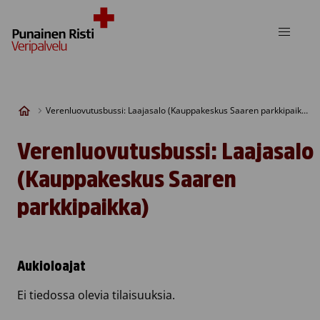
Skip to content
Verenluovutusbussi: Laajasalo (Kauppakeskus Saaren parkkipaikka)
Verenluovutusbussi: Laajasalo
(Kauppakeskus Saaren
parkkipaikka)
Aukioloajat
Ei tiedossa olevia tilaisuuksia.