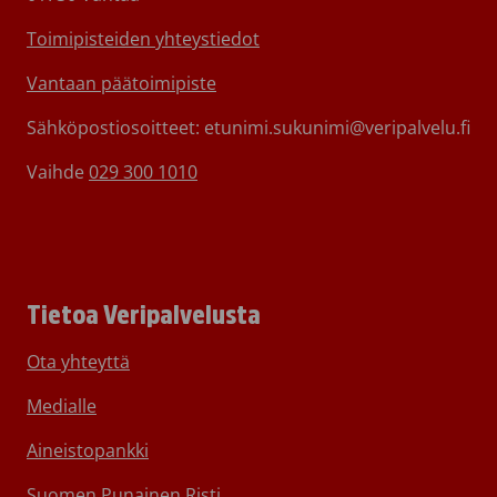
Toimipisteiden yhteystiedot
Vantaan päätoimipiste
Sähköpostiosoitteet: etunimi.sukunimi@veripalvelu.fi
Vaihde
029 300 1010
Tietoa Veripalvelusta
Ota yhteyttä
Medialle
Aineistopankki
Suomen Punainen Risti