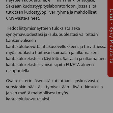
näytteen koodattuna, eli ilman henkilötietojasi,
Saksaan kudostyypityslaboratorioon, jossa siitä
Chat - Kysy Pis
tutkitaan kudostyyppi, veriryhmä ja mahdolliset
CMV-vasta-aineet.
Tiedot liittymisnäytteen tuloksista sekä
syntymävuodestasi ja -sukupuolestasi välitetään
kansainväliseen
kantasoluluovuttajahakusovellukseen, ja tarvittaessa
myös potilasta hoitavan sairaalan ja ulkomaisen
kantasolurekisterin käyttöön. Sairaala ja ulkomainen
kantasolurekisteri voivat sijaita EU/ETA-alueen
ulkopuolella.
Osa rekisterin jäsenistä kutsutaan – joskus vasta
vuosienkin päästä liittymisestään – lisätutkimuksiin
ja sen myötä mahdollisesti myös
kantasoluluovuttajaksi.