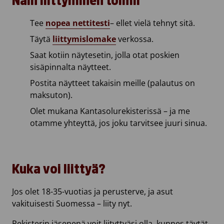
Näin liittyminen toimii
Tee
nopea nettitesti
– ellet vielä tehnyt sitä.
Täytä
liittymislomake
verkossa.
Saat kotiin näytesetin, jolla otat poskien
sisäpinnalta näytteet.
Postita näytteet takaisin meille (palautus on
maksuton).
Olet mukana Kantasolurekisterissä – ja me
otamme yhteyttä, jos joku tarvitsee juuri sinua.
Kuka voi liittyä?
Jos olet 18-35-vuotias ja perusterve, ja asut
vakituisesti Suomessa – liity nyt.
Rekisterin jäsenenä voit liityttyäsi olla, kunnes täytät