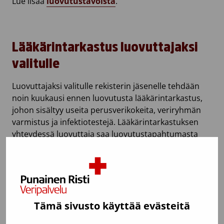
Lue lisää
luovutustavoista
.
Lääkärintarkastus luovuttajaksi
valitulle
Luovuttajaksi valitulle rekisterin jäsenelle tehdään
noin kuukausi ennen luovutusta lääkärintarkastus,
johon sisältyy useita perusverikokeita, veriryhmän
varmistus ja infektiotestejä. Lääkärintarkastuksen
yhteydessä luovuttaja saa luovutustapahtumasta
lisätietoa ja tilaisuuden vapaasti esittää kysymyksiä.
Luovuttaminen on vapaaehtoista
Tämä sivusto käyttää evästeitä
Luovuttaminen on täysin vapaaehtoista, ja siitä saa