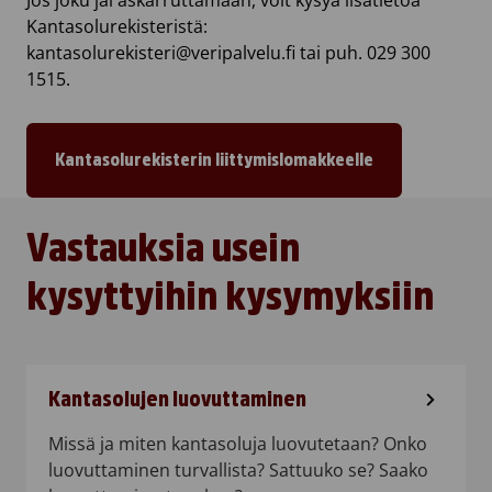
Jos joku jäi askarruttamaan, voit kysyä lisätietoa
Kantasolurekisteristä:
kantasolurekisteri@veripalvelu.fi tai puh. 029 300
1515.
Kantasolurekisterin liittymislomakkeelle
Vastauksia usein
kysyttyihin kysymyksiin
Kantasolujen luovuttaminen
Missä ja miten kantasoluja luovutetaan? Onko
luovuttaminen turvallista? Sattuuko se? Saako