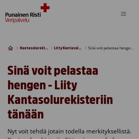
Skip to content
Sinä voit pelastaa hengen – Liity Kantasolurekisteriin tänään
Kantasolurekisteri
Liity Kantasolurekisteriin
Sinä voit pelastaa
hengen - Liity
Kantasolurekisteriin
tänään
Nyt voit tehdä jotain todella merkityksellistä.