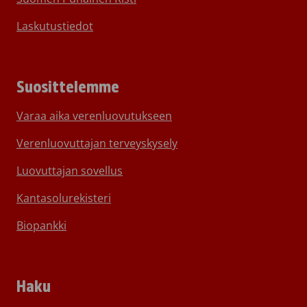
Laskutustiedot
Suosittelemme
Varaa aika verenluovutukseen
Verenluovuttajan terveyskysely
Luovuttajan sovellus
Kantasolurekisteri
Biopankki
Haku