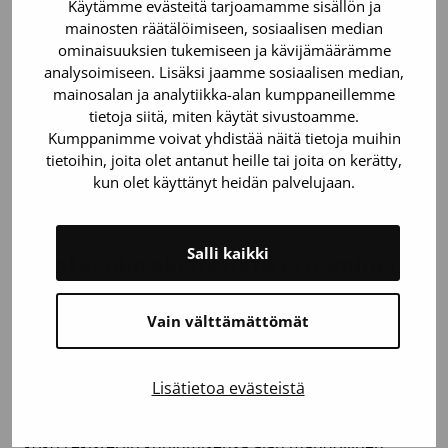
kieltäytyä missä vaiheessa tahansa. Jos kuitenkin
Käytämme evästeitä tarjoamamme sisällön ja
mainosten räätälöimiseen, sosiaalisen median
luovuttajaksi valittu päättää olla luovuttamatta
ominaisuuksien tukemiseen ja kävijämäärämme
kantasoluja sen jälkeen, kun potilasta on jo alettu
analysoimiseen. Lisäksi jaamme sosiaalisen median,
valmistella siirtoa varten (noin 10 päivää ennen
mainosalan ja analytiikka-alan kumppaneillemme
suunniteltua luovutusta), tämä voi olla potilaalle
tietoja siitä, miten käytät sivustoamme.
kohtalokasta.
Kumppanimme voivat yhdistää näitä tietoja muihin
Luovutuksesta ei makseta palkkiota, mutta siihen
tietoihin, joita olet antanut heille tai joita on kerätty,
liittyvät kulut ja ansionmenetykset korvataan.
kun olet käyttänyt heidän palvelujaan.
Salli kaikki
Kantasolurekisteristä eroaminen
Rekisteristä voi halutessaan erota milloin vain
Vain välttämättömät
kirjallisella tai suullisella ilmoituksella.
Vaikka monet kantasolurekisteriin liittyneistä eivät
Lisätietoa evästeistä
kudostyyppien moninaisuuden takia koskaan päädy
luovuttamaan veren kantasoluja, jokainen liittyjä on
koko rekisteriin kuulumisensa ajan mahdollinen