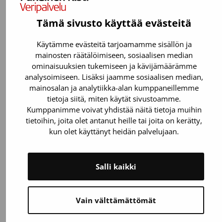
Tämä sivusto käyttää evästeitä
Uusien verenluovuttajien tarve
Käytämme evästeitä tarjoamamme sisällön ja
mainosten räätälöimiseen, sosiaalisen median
ominaisuuksien tukemiseen ja kävijämäärämme
Kannusta kaveria -kampanjan tavoitteena on saada
analysoimiseen. Lisäksi jaamme sosiaalisen median,
lisää uusia verenluovuttajia, sillä tällä hetkellä noin 3
mainosalan ja analytiikka-alan kumppaneillemme
% suomalaisista luovuttaa verta vuosittain. Uusia
tietoja siitä, miten käytät sivustoamme.
verenluovuttajia tarvitaan jatkuvasti, koska osa
Kumppanimme voivat yhdistää näitä tietoja muihin
luovuttajista joutuu lopettamaan verenluovutuksen
tietoihin, joita olet antanut heille tai joita on kerätty,
esimerkiksi sairauden takia. Tarvitsemme vuosittain
kun olet käyttänyt heidän palvelujaan.
noin 20 000 uutta verenluovuttajaa, jotta Suomessa
pysyy potilaiden hoidon kannalta riittävä ja
monipuolinen luovuttajakunta.
Salli kaikki
Joka arkipäivä tarvitaan noin 700 luovuttajaa, jotta
pystymme turvaamaan verivalmisteiden riittävyyden
Vain välttämättömät
potilaiden hoitoon päivittäin. Veren tasaista tarvetta
lisää se, etteivät verivalmisteet säily pitkään.