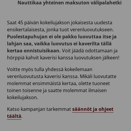
Nauttikaa yhteinen maksuton välipalahetki
Saat 45 päivän kokeilujakson jokaisesta uudesta
ensikertalaisesta, jonka tuot verenluovutukseen.
Puolestapuhujan ei ole pakko luovuttaa itse ja
lahjan saa, vaikka luovutus ei kaverilta tällä
kertaa onnistuisikaan.
Voit jäädä odottamaan ja
hörppiä kahvit kaverisi kanssa luovutuksen jälkeen!
Voitte myös tulla yhdessä kokeilemaan
verenluovutusta kaverisi kanssa. Mikäli luovutatte
molemmat ensimmäistä kertaa, olette tuoneet
toinen toisenne ja saatte molemmat ilmaisen
kokeilujakson.
Katso kampanjan tarkemmat
säännöt ja ohjeet
täältä
.