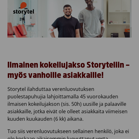
Ilmainen kokeilujakso Storyteliin
–
myös vanhoille asiakkaille!
Storytel ilahduttaa verenluovutuksen
puolestapuhujia lahjoittamalla 45 vuorokauden
ilmaisen kokeilujakson (sis. 50h) uusille ja palaaville
asiakkaille, jotka eivät ole olleet asiakkaita viimeisen
kuuden kuukauden (6 kk) aikana.
Tuo siis verenluovutukseen sellainen henkilö, joka ei
ole koskaan aikaisemmin luovuttanut verta.