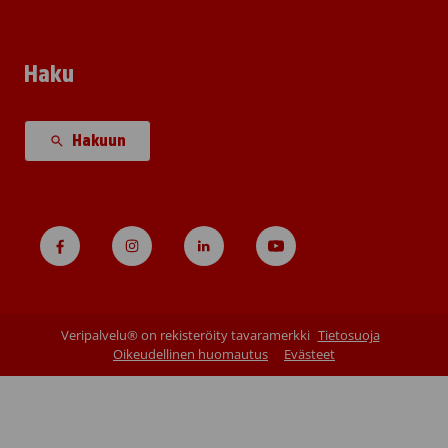
Haku
Hakuun
Veripalvelu® on rekisteröity tavaramerkki
Tietosuoja
Oikeudellinen huomautus
Evästeet