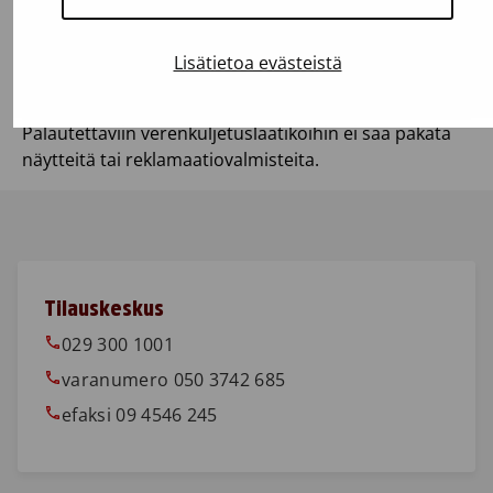
Lisätietoa evästeistä
Palautettaviin verenkuljetuslaatikoihin ei saa pakata
näytteitä tai reklamaatiovalmisteita.
Tilauskeskus
029 300 1001 
varanumero 050 3742 685
efaksi 09 4546 245