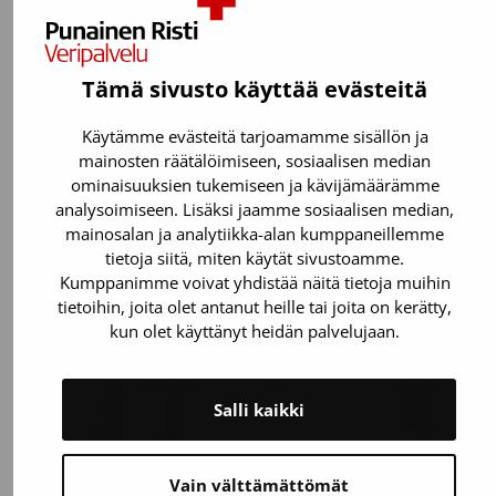
Verivalmisteiden punaiset kuljetuslaatikot
palautetaan osoitteeseen:
Suomen Punainen Risti, Veripalvelu
Tämä sivusto käyttää evästeitä
Keskusvarasto
Härkälenkki 13
Käytämme evästeitä tarjoamamme sisällön ja
01730 Vantaa
mainosten räätälöimiseen, sosiaalisen median
ominaisuuksien tukemiseen ja kävijämäärämme
Huom! Palautettaviin verenkuljetuslaatikoihin
analysoimiseen. Lisäksi jaamme sosiaalisen median,
ei saa pakata näytteitä tai
mainosalan ja analytiikka-alan kumppaneillemme
reklamaatiovalmisteita.
tietoja siitä, miten käytät sivustoamme.
Kumppanimme voivat yhdistää näitä tietoja muihin
tietoihin, joita olet antanut heille tai joita on kerätty,
kun olet käyttänyt heidän palvelujaan.
Salli kaikki
Vain välttämättömät