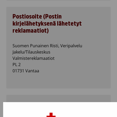
Postiosoite (Postin
kirjelähetyksenä lähetetyt
reklamaatiot)
Suomen Punainen Risti, Veripalvelu
Jakelu/Tilauskeskus
Valmistereklamaatiot
PL 2
01731 Vantaa
Palautukset