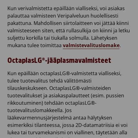
Kun verivalmistetta epäillään vialliseksi, voi asiakas
palauttaa valmisteen Veripalveluun huolellisesti
pakattuna. Mahdollisen siirtolaitteen voi jättää kiinni
valmisteeseen siten, että rullasulkija on kiinni ja letku
suljettu korkilla tai tiukalla solmulla. Lähetyksen
mukana tulee toimittaa
valmistevalituslomake
.
OctaplasLG®-jääplasmavalmisteet
Kun epäillään octaplasLG®-valmistetta vialliseksi,
tulee tuotevalitus tehdä välittömästi
tilauskeskukseen. OctaplasLG®-valmisteiden
tuotevalitukset ja asiakaspalautteet (esim. pussien
rikkoutuminen) tehdään octaplasLG®-
tuotevalituslomakkeella. Jos
lääkevarmennusjärjestelmä antaa hälytyksen
esimerkiksi tilanteessa, jossa 2D-datamatriisia ei voi
lukea tai turvamekanismi on viallinen, täytetään alla