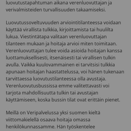
luovutustapahtuman aikana verenluovuttajan ja
verivalmisteiden turvallisuuden takaamiseksi.
Luovutussoveltuvuuden arviointitilanteessa voidaan
käyttää virallista tulkkia, kirjoittamista tai huulilta
lukua. Viestintätapa valitaan verenluovuttajan
tilanteen mukaan ja hoitaja arvioi miten toimitaan.
Verenluovuttajan tulee voida asioida hoitajan kanssa
luottamuksellisesti, itsenäisesti tai virallisen tulkin
avulla. Vaikka kuulovammainen ei tarvitsisi tulkkia
apunaan hoitajan haastattelussa, voi hänen tukenaan
tarvittaessa luovutustilanteessa olla avustaja.
Verenluovutusbussissa emme valitettavasti voi
tarjota mahdollisuutta tulkin tai avustajan
käyttämiseen, koska bussin tilat ovat erittäin pienet.
Meillä on Veripalvelussa yksi suomen kieltä
viittomakielellä osaava hoitaja omassa
henkilökunnassamme. Hän työskentelee