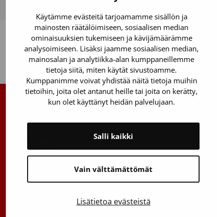
Käytämme evästeitä tarjoamamme sisällön ja
mainosten räätälöimiseen, sosiaalisen median
ominaisuuksien tukemiseen ja kävijämäärämme
analysoimiseen. Lisäksi jaamme sosiaalisen median,
mainosalan ja analytiikka-alan kumppaneillemme
Takaisin ylös
tietoja siitä, miten käytät sivustoamme.
Kumppanimme voivat yhdistää näitä tietoja muihin
tietoihin, joita olet antanut heille tai joita on kerätty,
kun olet käyttänyt heidän palvelujaan.
Suomen Punainen Risti, Veripalvelu
Maksuton verenluovuttajien info:
Salli kaikki
0800 05801
(ma–pe 8–17)
Kantasolurekisterin info:
Vain välttämättömät
029 300 1515
Härkälenkki 13
Lisätietoa evästeistä
01730 Vantaa