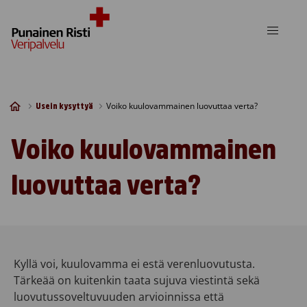
Skip to content
Voiko kuulovammainen luovuttaa verta?
Usein kysyttyä
Voiko kuulovammainen
luovuttaa verta?
Kyllä voi, kuulovamma ei estä verenluovutusta.
Tärkeää on kuitenkin taata sujuva viestintä sekä
luovutussoveltuvuuden arvioinnissa että