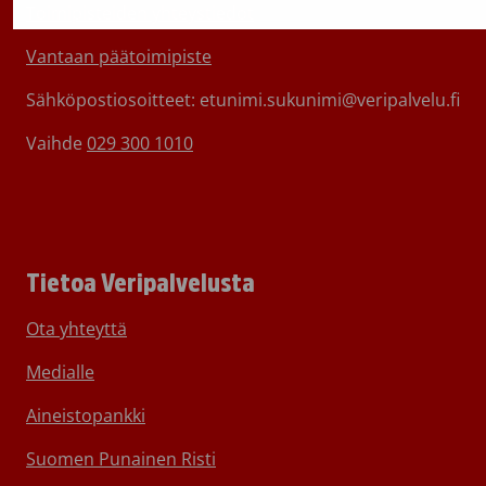
Toimipisteiden yhteystiedot
Vantaan päätoimipiste
Sähköpostiosoitteet: etunimi.sukunimi@veripalvelu.fi
Vaihde
029 300 1010
Tietoa Veripalvelusta
Ota yhteyttä
Medialle
Aineistopankki
Suomen Punainen Risti