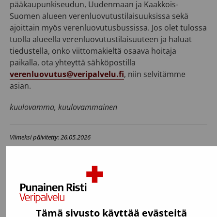
pääkaupunkiseudun, Uudenmaan ja Kaakkois-
Suomen alueen verenluovutustilaisuuksissa sekä
ajoittain myös verenluovutusbussissa. Jos olet tulossa
tuolla alueella verenluovutustilaisuuteen ja haluat
tiedustella, onko viittomakieltä osaava hoitaja
paikalla, ota yhteyttä sähköpostilla
verenluovutus@veripalvelu.fi
, niin selvitämme
asian.
kuulovamma, kuulovammainen
Viimeksi päivitetty: 26.05.2026
Usein kysyttyä
Tämä sivusto käyttää evästeitä