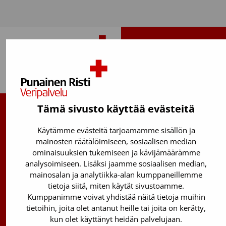
Takaisin ylös
Tämä sivusto käyttää evästeitä
Suomen Punainen Risti, Veripalvelu
Käytämme evästeitä tarjoamamme sisällön ja
Maksuton verenluovuttajien info:
mainosten räätälöimiseen, sosiaalisen median
ominaisuuksien tukemiseen ja kävijämäärämme
0800 05801
(ma–pe 8–17)
analysoimiseen. Lisäksi jaamme sosiaalisen median,
Kantasolurekisterin info:
mainosalan ja analytiikka-alan kumppaneillemme
029 300 1515
tietoja siitä, miten käytät sivustoamme.
Kumppanimme voivat yhdistää näitä tietoja muihin
Härkälenkki 13
tietoihin, joita olet antanut heille tai joita on kerätty,
01730 Vantaa
kun olet käyttänyt heidän palvelujaan.