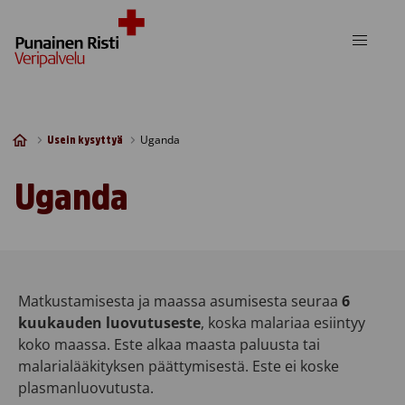
Skip to content
Uganda
Usein kysyttyä
Uganda
Matkustamisesta ja maassa asumisesta seuraa
6
kuukauden luovutuseste
, koska malariaa esiintyy
koko maassa. Este alkaa maasta paluusta tai
malarialääkityksen päättymisestä. Este ei koske
plasmanluovutusta.