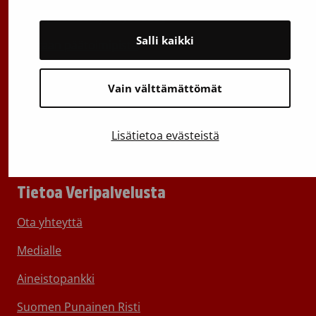
Toimipisteiden yhteystiedot
Salli kaikki
Vantaan päätoimipiste
Sähköpostiosoitteet: etunimi.sukunimi@veripalvelu.fi
Vain välttämättömät
Vaihde
029 300 1010
Lisätietoa evästeistä
Tietoa Veripalvelusta
Ota yhteyttä
Medialle
Aineistopankki
Suomen Punainen Risti