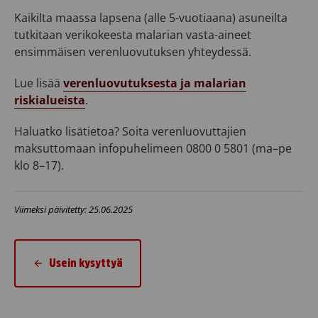
Kaikilta maassa lapsena (alle 5-vuotiaana) asuneilta
tutkitaan verikokeesta malarian vasta-aineet
ensimmäisen verenluovutuksen yhteydessä.
Lue lisää
verenluovutuksesta ja malarian
riskialueista
.
Haluatko lisätietoa? Soita verenluovuttajien
maksuttomaan infopuhelimeen 0800 0 5801 (ma–pe
klo 8–17).
Viimeksi päivitetty: 25.06.2025
Usein kysyttyä