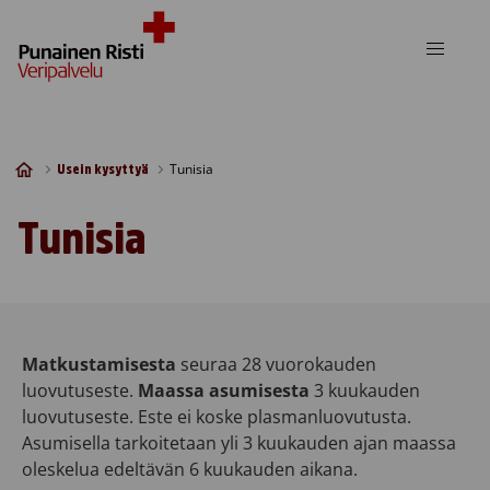
Skip to content
Tunisia
Usein kysyttyä
Tunisia
Matkustamisesta
seuraa 28 vuorokauden
luovutuseste.
Maassa asumisesta
3 kuukauden
luovutuseste. Este ei koske plasmanluovutusta.
Asumisella tarkoitetaan yli 3 kuukauden ajan maassa
oleskelua edeltävän 6 kuukauden aikana.