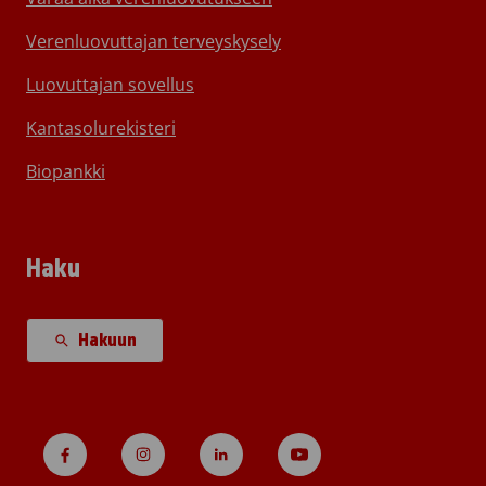
Verenluovuttajan terveyskysely
Luovuttajan sovellus
Kantasolurekisteri
Biopankki
Haku
Hakuun