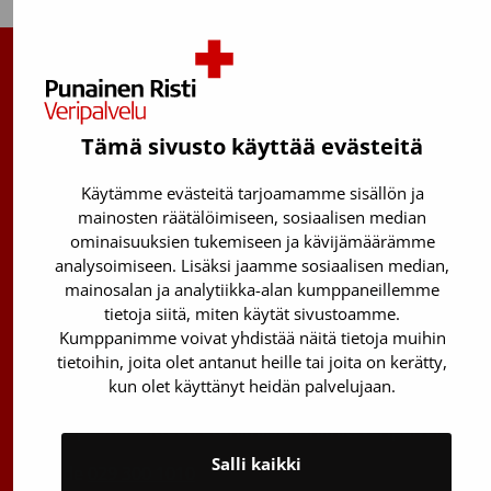
Suomen Punainen Risti, Veripalvelu
Maksuton verenluovuttajien info:
Tämä sivusto käyttää evästeitä
0800 05801
(ma–pe 8–17)
Käytämme evästeitä tarjoamamme sisällön ja
Kantasolurekisterin info:
mainosten räätälöimiseen, sosiaalisen median
029 300 1515
ominaisuuksien tukemiseen ja kävijämäärämme
analysoimiseen. Lisäksi jaamme sosiaalisen median,
Härkälenkki 13
mainosalan ja analytiikka-alan kumppaneillemme
01730 Vantaa
tietoja siitä, miten käytät sivustoamme.
Kumppanimme voivat yhdistää näitä tietoja muihin
Toimipisteiden yhteystiedot
tietoihin, joita olet antanut heille tai joita on kerätty,
Vantaan päätoimipiste
kun olet käyttänyt heidän palvelujaan.
Sähköpostiosoitteet: etunimi.sukunimi@veripalvelu.fi
Salli kaikki
Vaihde
029 300 1010