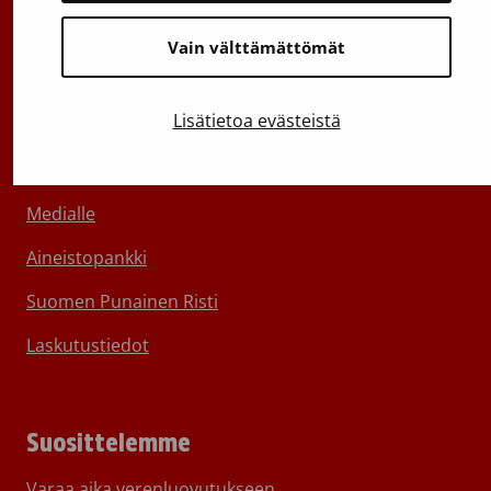
Vain välttämättömät
Lisätietoa evästeistä
Tietoa Veripalvelusta
Ota yhteyttä
Medialle
Aineistopankki
Suomen Punainen Risti
Laskutustiedot
Suosittelemme
Varaa aika verenluovutukseen