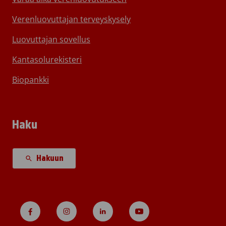
Verenluovuttajan terveyskysely
Luovuttajan sovellus
Kantasolurekisteri
Biopankki
Haku
Hakuun