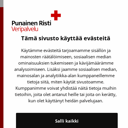
Suomen Punainen Risti, Veripalvelu
Maksuton verenluovuttajien info:
Tämä sivusto käyttää evästeitä
0800 05801
(ma–pe 8–17)
Käytämme evästeitä tarjoamamme sisällön ja
Kantasolurekisterin info:
mainosten räätälöimiseen, sosiaalisen median
029 300 1515
ominaisuuksien tukemiseen ja kävijämäärämme
analysoimiseen. Lisäksi jaamme sosiaalisen median,
Härkälenkki 13
mainosalan ja analytiikka-alan kumppaneillemme
01730 Vantaa
tietoja siitä, miten käytät sivustoamme.
Kumppanimme voivat yhdistää näitä tietoja muihin
Toimipisteiden yhteystiedot
tietoihin, joita olet antanut heille tai joita on kerätty,
Vantaan päätoimipiste
kun olet käyttänyt heidän palvelujaan.
Sähköpostiosoitteet: etunimi.sukunimi@veripalvelu.fi
Salli kaikki
Vaihde
029 300 1010