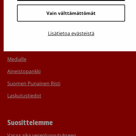
Vain välttämättömät
Lisätietoa evästeistä
Tietoa Veripalvelusta
Ota yhteyttä
Medialle
Aineistopankki
Suomen Punainen Risti
Laskutustiedot
Suosittelemme
Varaa aika verenluovutukseen