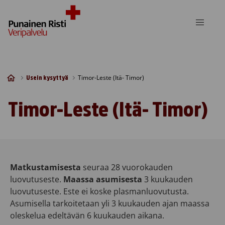
Skip to content
Timor-Leste (Itä- Timor)
Usein kysyttyä
Timor-Leste (Itä- Timor)
Matkustamisesta
seuraa 28 vuorokauden
luovutuseste.
Maassa asumisesta
3 kuukauden
luovutuseste. Este ei koske plasmanluovutusta.
Asumisella tarkoitetaan yli 3 kuukauden ajan maassa
oleskelua edeltävän 6 kuukauden aikana.