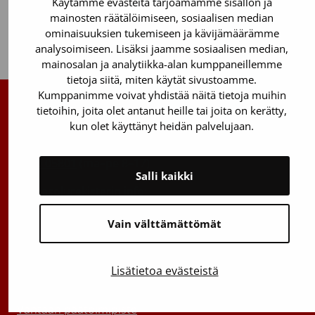
Käytämme evästeitä tarjoamamme sisällön ja
mainosten räätälöimiseen, sosiaalisen median
ominaisuuksien tukemiseen ja kävijämäärämme
Takaisin ylös
analysoimiseen. Lisäksi jaamme sosiaalisen median,
mainosalan ja analytiikka-alan kumppaneillemme
tietoja siitä, miten käytät sivustoamme.
Kumppanimme voivat yhdistää näitä tietoja muihin
tietoihin, joita olet antanut heille tai joita on kerätty,
Suomen Punainen Risti, Veripalvelu
kun olet käyttänyt heidän palvelujaan.
Maksuton verenluovuttajien info:
0800 05801
(ma–pe 8–17)
Salli kaikki
Kantasolurekisterin info:
029 300 1515
Vain välttämättömät
Härkälenkki 13
01730 Vantaa
Lisätietoa evästeistä
Toimipisteiden yhteystiedot
Vantaan päätoimipiste