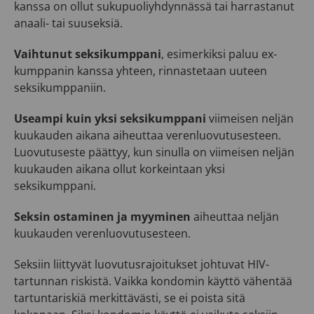
kanssa on ollut sukupuoliyhdynnässä tai harrastanut
anaali- tai suuseksiä.
Vaihtunut seksikumppani
, esimerkiksi paluu ex-
kumppanin kanssa yhteen, rinnastetaan uuteen
seksikumppaniin.
Useampi kuin yksi seksikumppani
viimeisen neljän
kuukauden aikana aiheuttaa verenluovutusesteen.
Luovutuseste päättyy, kun sinulla on viimeisen neljän
kuukauden aikana ollut korkeintaan yksi
seksikumppani.
Seksin ostaminen ja myyminen
aiheuttaa neljän
kuukauden verenluovutusesteen.
Seksiin liittyvät luovutusrajoitukset johtuvat HIV-
tartunnan riskistä. Vaikka kondomin käyttö vähentää
tartuntariskiä merkittävästi, se ei poista sitä