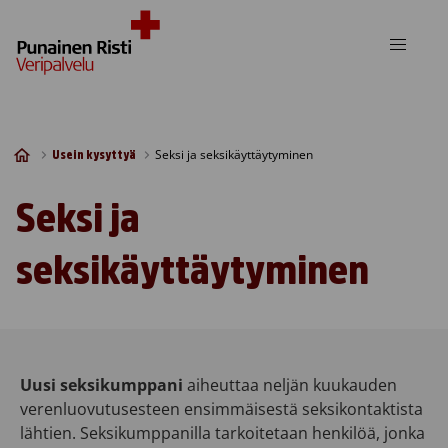
Skip to content
Seksi ja seksikäyttäytyminen
Usein kysyttyä
Seksi ja
seksikäyttäytyminen
Uusi seksikumppani
aiheuttaa neljän kuukauden
verenluovutusesteen ensimmäisestä seksikontaktista
lähtien. Seksikumppanilla tarkoitetaan henkilöä, jonka