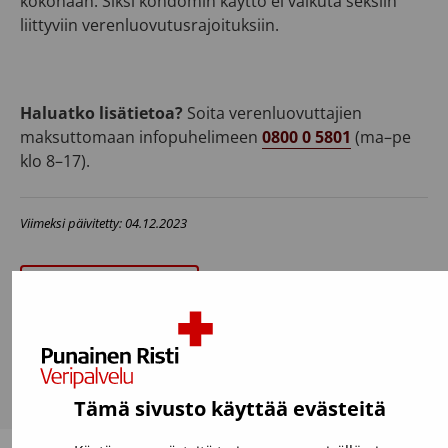
kokonaan. Siksi kondomin käyttö ei vaikuta seksiin
liittyviin verenluovutusrajoituksiin.
Haluatko lisätietoa?
Soita verenluovuttajien
maksuttomaan infopuhelimeen
0800 0 5801
(ma–pe
klo 8–17).
Viimeksi päivitetty: 04.12.2023
Usein kysyttyä
Tämä sivusto käyttää evästeitä