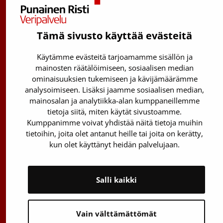
0800 05801
(ma–pe 8–17)
Kantasolurekisterin info:
Tämä sivusto käyttää evästeitä
029 300 1515
Käytämme evästeitä tarjoamamme sisällön ja
Härkälenkki 13
mainosten räätälöimiseen, sosiaalisen median
01730 Vantaa
ominaisuuksien tukemiseen ja kävijämäärämme
analysoimiseen. Lisäksi jaamme sosiaalisen median,
Toimipisteiden yhteystiedot
mainosalan ja analytiikka-alan kumppaneillemme
tietoja siitä, miten käytät sivustoamme.
Vantaan päätoimipiste
Kumppanimme voivat yhdistää näitä tietoja muihin
tietoihin, joita olet antanut heille tai joita on kerätty,
Sähköpostiosoitteet: etunimi.sukunimi@veripalvelu.fi
kun olet käyttänyt heidän palvelujaan.
Vaihde
029 300 1010
Salli kaikki
Vain välttämättömät
Tietoa Veripalvelusta