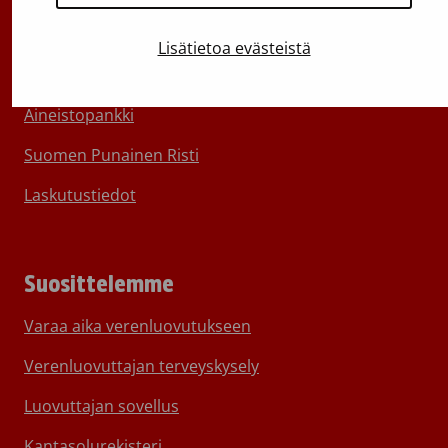
Ota yhteyttä
Lisätietoa evästeistä
Medialle
Aineistopankki
Suomen Punainen Risti
Laskutustiedot
Suosittelemme
Varaa aika verenluovutukseen
Verenluovuttajan terveyskysely
Luovuttajan sovellus
Kantasolurekisteri