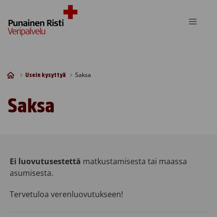
Skip to content
Saksa
Usein kysyttyä
Saksa
Ei luovutusestettä
matkustamisesta tai maassa
asumisesta.
Tervetuloa verenluovutukseen!