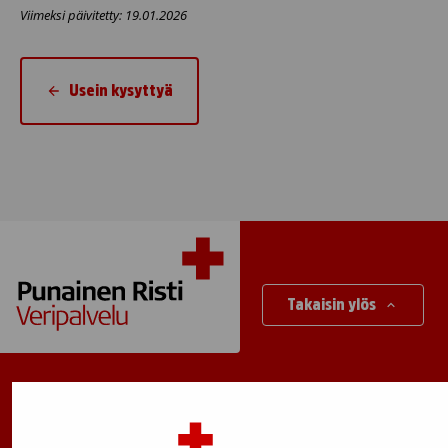
Viimeksi päivitetty: 19.01.2026
Usein kysyttyä
Takaisin ylös
Suomen Punainen Risti, Veripalvelu
Maksuton verenluovuttajien info: