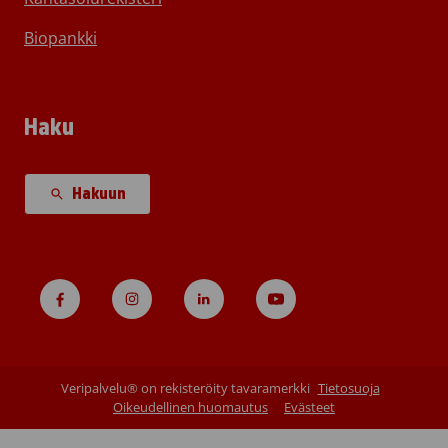
Biopankki
Haku
Hakuun
Veripalvelu® on rekisteröity tavaramerkki
Tietosuoja
Oikeudellinen huomautus
Evästeet