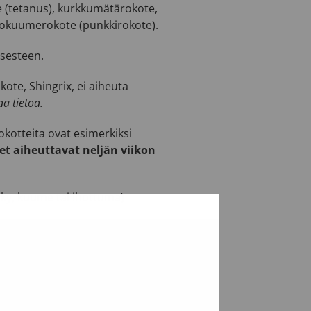
e (tetanus), kurkkumätärokote,
ivokuumerokote (punkkirokote).
usesteen.
kote, Shingrix, ei aiheuta
a tietoa.
rokotteita ovat esimerkiksi
eet aiheuttavat neljän viikon
rky, kuume tai ihottuma)
lkeen, aiheutuu rokotuksesta
pe klo 8–17).