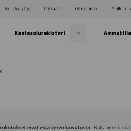
Usein kysyttyä
Potilaalle
Yhteystiedot
Meille töi
Kantasolurekisteri
Ammattila
Sub
u
menu
s
rokotukset eivät estä verenluovutusta
. Näitä verenluovu