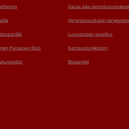
yhteyttä
Varaa aika verenluovutukse
alle
Verenluovuttajan terveyskys
istopankki
Luovuttajan sovellus
en Punainen Risti
Kantasolurekisteri
utustiedot
Biopankki