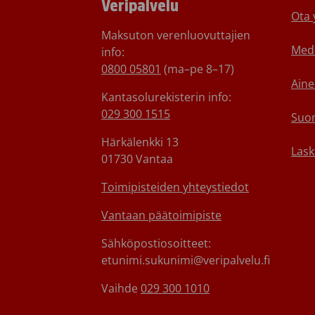
Veripalvelu
Ota 
Maksuton verenluovuttajien
Medi
info:
0800 05801
(ma–pe 8–17)
Aine
Kantasolurekisterin info:
029 300 1515
Suom
Härkälenkki 13
Lask
01730 Vantaa
Toimipisteiden yhteystiedot
Vantaan päätoimipiste
Sähköpostiosoitteet:
etunimi.sukunimi@veripalvelu.fi
Vaihde
029 300 1010