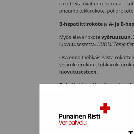
rokotteita ovat mm. koronarokote
pneumokokkirokote, poliorokote, 
B-hepatiittirokote
ja
A- ja B-he
Myös elävä rokote
vyöruusuun
,
luovutusestettä.
HUOM! Tämä tieto 
Osa ennaltaehkäisevistä rokotteist
vesirokkorokote, tuhkarokkoroko
luovutusesteen
.
Rokotteiden aiheuttamat mahd
aiheuttavat kahden vuorokauden 
Jos rokote annetaan tietylle sair
tavallista ennaltaehkäisevää roko
Haluatko lisätietoa? Soita veren