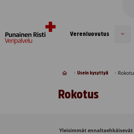
Skip to content
Verenluovutus
Sub
men
Rokotu
Usein kysyttyä
Rokotus
Yleisimmät ennaltaehkäisevät 