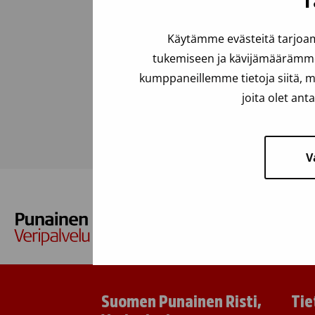
T
Viimeksi päivitetty: 23.12.2025
Käytämme evästeitä tarjoam
tukemiseen ja kävijämäärämme 
kumppaneillemme tietoja siitä, m
Usein kysyttyä
joita olet ant
V
Suomen Punainen Risti,
Tie