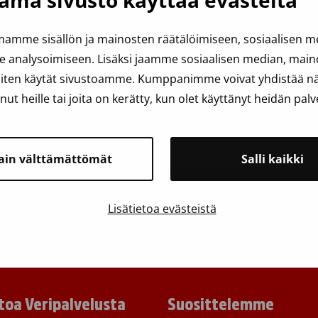
ämä sivusto käyttää evästeitä
amme sisällön ja mainosten räätälöimiseen, sosiaalisen 
analysoimiseen. Lisäksi jaamme sosiaalisen median, mainos
iten käytät sivustoamme. Kumppanimme voivat yhdistää näit
anut heille tai joita on kerätty, kun olet käyttänyt heidän palv
ain välttämättömät
Salli kaikki
Lisätietoa evästeistä
toa Veripalvelusta
Suosittelemme