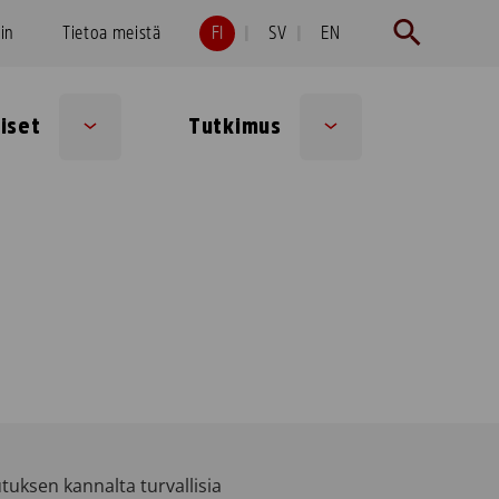
hin
Tietoa meistä
FI
SV
EN
iset
Tutkimus
Sub
Sub
menu
menu
tuksen kannalta turvallisia