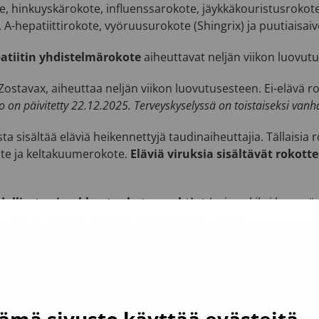
, hinkuyskärokote, influenssarokote, jäykkäkouristusrokot
A-hepatiittirokote, vyöruusurokote (Shingrix) ja puutiaisa
patiitin yhdistelmärokote
aiheuttavat neljän viikon luovut
 Zostavax, aiheuttaa neljän viikon luovutusesteen. Ei-elävä ro
on päivitetty 22.12.2025. Terveyskyselyssä on toistaiseksi vanha
a sisältää eläviä heikennettyjä taudinaiheuttajia. Tällaisia 
te ja keltakuumerokote.
Eläviä viruksia sisältävät rokott
olliset voimakkaat rokotusreaktiot
(esimerkiksi kova sä
luovutusesteen oireiden päättymisestä lukien.
audelle tai taudille altistumisen (esim. eläimen pureman) jä
tusta selvästi pidempi luovutuseste.
luovuttajien maksuttomaan infopuhelimeen 0800 0 5801 (ma–