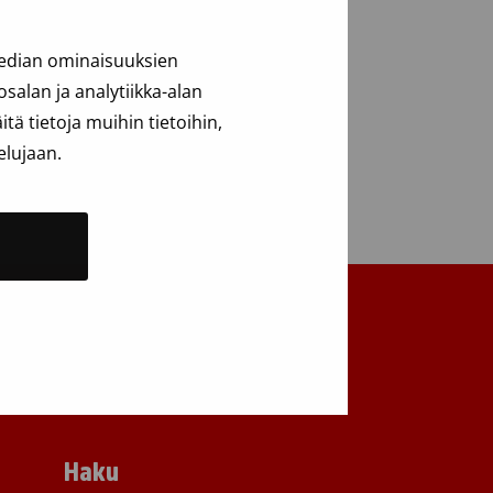
median ominaisuuksien
alan ja analytiikka-alan
ä tietoja muihin tietoihin,
elujaan.
Takaisin ylös
Haku