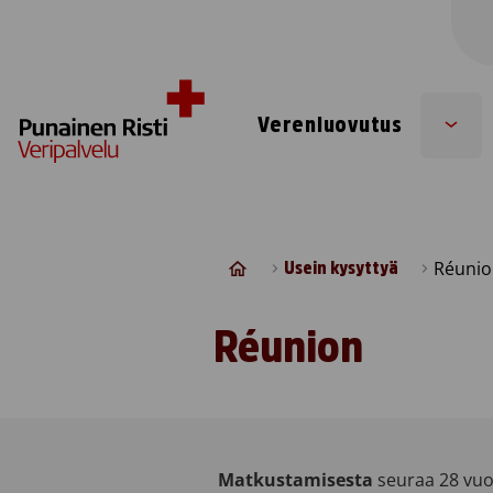
Skip to content
Verenluovutus
Sub
men
Réunio
Usein kysyttyä
Réunion
Matkustamisesta
seuraa 28 vuo