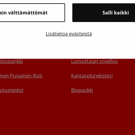
ain välttämättömät
Salli kaikki
toa Veripalvelusta
Suosittelemme
yhteyttä
Varaa aika verenluovutukse
Lisätietoa evästeistä
alle
Verenluovuttajan terveyskys
istopankki
Luovuttajan sovellus
en Punainen Risti
Kantasolurekisteri
utustiedot
Biopankki