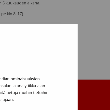
n 6 kuukauden aikana.
pe klo 8–17).
median ominaisuuksien
alan ja analytiikka-alan
ä tietoja muihin tietoihin,
elujaan.
Takaisin ylös