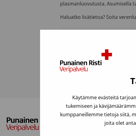
plasmanluovutusta. Asumisella t
Haluatko lisätietoa? Soita veren
Viimeksi päivitetty: 25.06.2025
Usein kysyttyä
T
Käytämme evästeitä tarjoam
tukemiseen ja kävijämäärämme 
kumppaneillemme tietoja siitä, m
joita olet ant