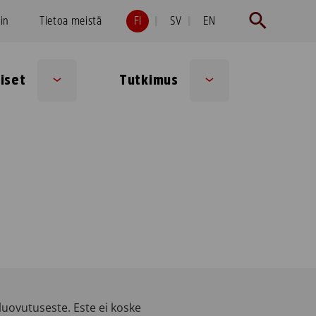
hin
Tietoa meistä
FI
SV
EN
iset
Tutkimus
Sub
Sub
menu
menu
uovutuseste. Este ei koske