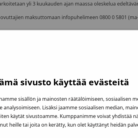
arkoitetaan yli 3 kuukauden ajan maassa oleskelua edeltävä
luovuttajien maksuttomaan infopuhelimeen 0800 0 5801 (ma–
ämä sivusto käyttää evästeitä
amme sisällön ja mainosten räätälöimiseen, sosiaalisen 
analysoimiseen. Lisäksi jaamme sosiaalisen median, mainos
iten käytät sivustoamme. Kumppanimme voivat yhdistää näit
anut heille tai joita on kerätty, kun olet käyttänyt heidän palv