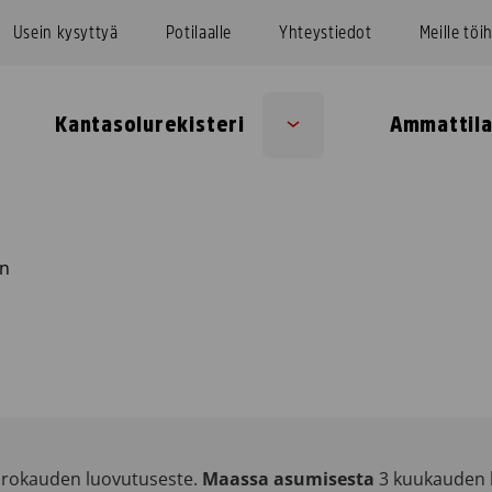
Usein kysyttyä
Potilaalle
Yhteystiedot
Meille töi
Kantasolurekisteri
Ammattila
Sub
u
menu
n
rokauden luovutuseste.
Maassa asumisesta
3 kuukauden l