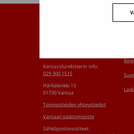
V
Suomen Punainen Risti,
Tie
Veripalvelu
Ota 
Maksuton verenluovuttajien
Medi
info:
0800 05801
(ma–pe 8–17)
Aine
Kantasolurekisterin info:
029 300 1515
Suom
Härkälenkki 13
Lask
01730 Vantaa
Toimipisteiden yhteystiedot
Vantaan päätoimipiste
Sähköpostiosoitteet: