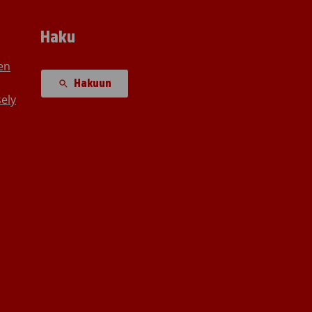
Haku
en
Hakuun
ely