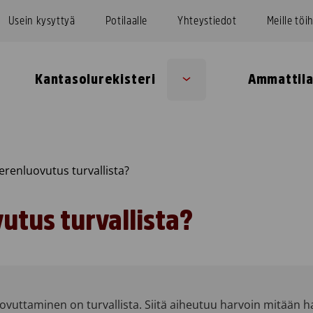
Usein kysyttyä
Potilaalle
Yhteystiedot
Meille töi
Kantasolurekisteri
Ammattila
Sub
u
menu
renluovutus turvallista?
utus turvallista?
luovuttaminen on turvallista. Siitä aiheutuu harvoin mitään ha