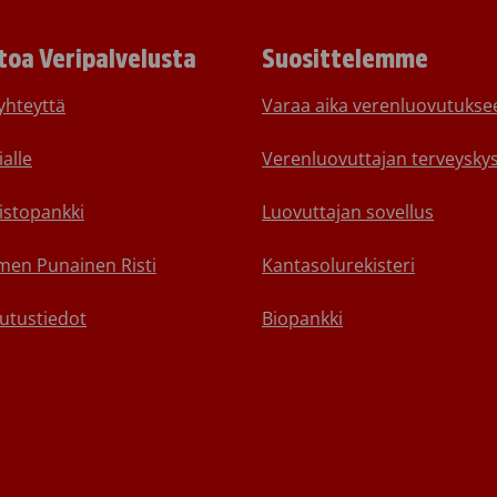
toa Veripalvelusta
Suosittelemme
yhteyttä
Varaa aika verenluovutukse
alle
Verenluovuttajan terveyskys
istopankki
Luovuttajan sovellus
en Punainen Risti
Kantasolurekisteri
utustiedot
Biopankki