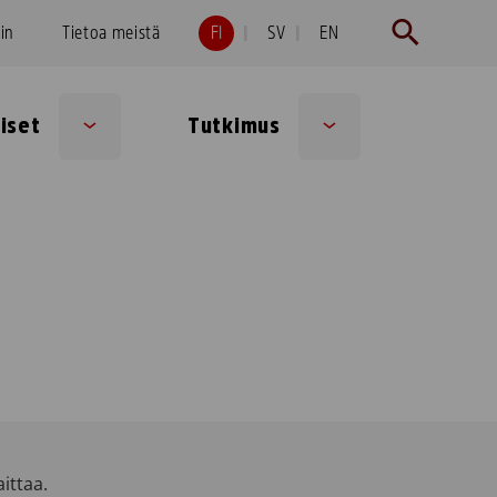
hin
Tietoa meistä
FI
SV
EN
iset
Tutkimus
Sub
Sub
menu
menu
ittaa.