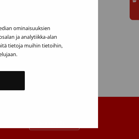
ovuteta tämän niin sanotun
median ominaisuuksien
alan ja analytiikka-alan
ä tietoja muihin tietoihin,
elujaan.
Takaisin ylös