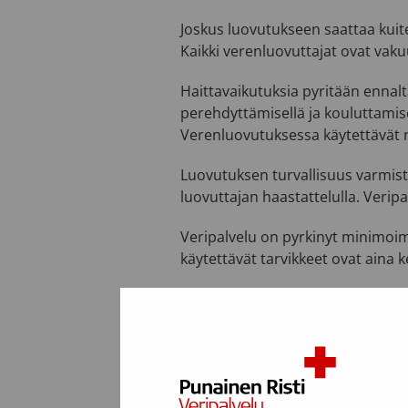
Joskus luovutukseen saattaa kuiten
Kaikki verenluovuttajat ovat vak
Haittavaikutuksia pyritään ennal
perehdyttämisellä ja kouluttamisel
Verenluovutuksessa käytettävät ne
Luovutuksen turvallisuus varmis
luovuttajan haastattelulla. Verip
Veripalvelu on pyrkinyt minimoim
käytettävät tarvikkeet ovat aina k
Verta saavan potilaan kannalta tä
testaamaan, minkä vuoksi verenlu
yhteydessä otettavista verinäy
tarttuvat infektiot (HIV, hepatiitit A,
Verenluovuttajien hyvin tuoreet t