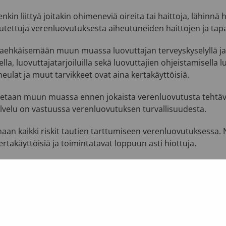
kin liittyä joitakin ohimeneviä oireita tai haittoja, lähinn
uutettuja verenluovutuksesta aiheutuneiden haittojen ja tap
taehkäisemään muun muassa luovuttajan terveyskyselyllä ja
la, luovuttajatarjoiluilla sekä luovuttajien ohjeistamisella 
ulat ja muut tarvikkeet ovat aina kertakäyttöisiä.
tetaan muun muassa ennen jokaista verenluovutusta tehtäv
alvelu on vastuussa verenluovutuksen turvallisuudesta.
aan kaikki riskit tautien tarttumiseen verenluovutuksessa.
ertakäyttöisiä ja toimintatavat loppuun asti hiottuja.
rkeintä on se, että luovuttaja on terve. Vain pieni osa taudi
ovuttajien huolellinen valinta on tärkeää potilaan turvalli
tteistä tutkitaan
luovuttajan hemoglobiini ja veriryhmä sek
 B ja C, syfilis).
artunnat, jotka eivät vielä näy laboratoriotutkimuksissa, aih