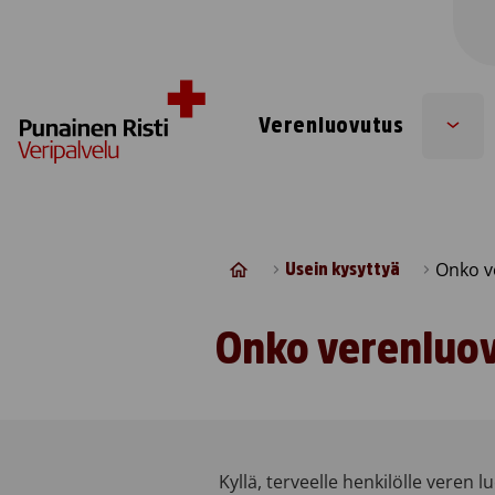
Skip to content
Verenluovutus
Sub
men
Onko ve
Usein kysyttyä
Onko verenluov
Kyllä, terveelle henkilölle veren 