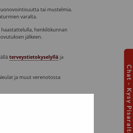
ä huonovointisuutta tai mustelmia.
aturmien varalta.
 haastattelulla, henkilökunnan
luovutuksen jälkeen.
ällä
terveystietokyselyllä
ja
Chat - Kysy Pisaralta
 Neulat ja muut verenotossa
naiheuttajista pystytään
suuden kannalta.
Luovutuksen
ä tärkeimmät veren välityksellä
euttavat pienen riskin potilaan