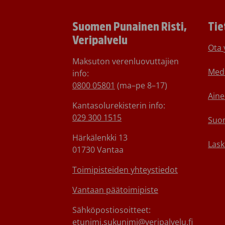
Suomen Punainen Risti,
Tie
Veripalvelu
Ota 
Maksuton verenluovuttajien
Medi
info:
0800 05801
(ma–pe 8–17)
Aine
Kantasolurekisterin info:
029 300 1515
Suom
Härkälenkki 13
Lask
01730 Vantaa
Toimipisteiden yhteystiedot
Vantaan päätoimipiste
Sähköpostiosoitteet:
etunimi.sukunimi@veripalvelu.fi