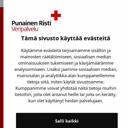
Suomen Punainen Risti, Veripalvelu
Maksuton verenluovuttajien info:
Tämä sivusto käyttää evästeitä
0800 05801
(ma–pe 8–17)
Käytämme evästeitä tarjoamamme sisällön ja
Kantasolurekisterin info:
mainosten räätälöimiseen, sosiaalisen median
029 300 1515
ominaisuuksien tukemiseen ja kävijämäärämme
analysoimiseen. Lisäksi jaamme sosiaalisen median,
Härkälenkki 13
mainosalan ja analytiikka-alan kumppaneillemme
01730 Vantaa
tietoja siitä, miten käytät sivustoamme.
Kumppanimme voivat yhdistää näitä tietoja muihin
Toimipisteiden yhteystiedot
tietoihin, joita olet antanut heille tai joita on kerätty,
Vantaan päätoimipiste
kun olet käyttänyt heidän palvelujaan.
Sähköpostiosoitteet: etunimi.sukunimi@veripalvelu.fi
Salli kaikki
Vaihde
029 300 1010