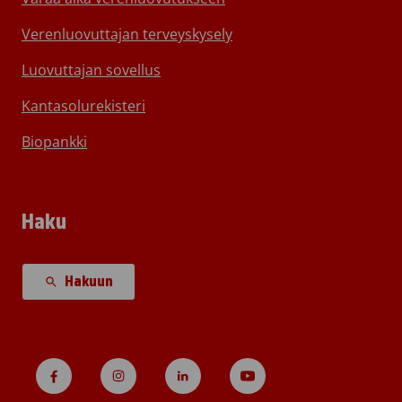
Verenluovuttajan terveyskysely
Luovuttajan sovellus
Kantasolurekisteri
Biopankki
Haku
Hakuun