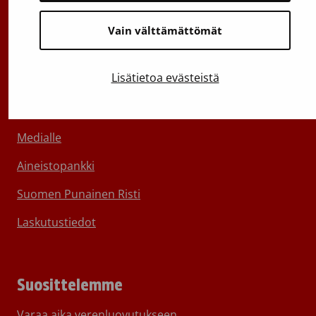
Vain välttämättömät
Lisätietoa evästeistä
Tietoa Veripalvelusta
Ota yhteyttä
Medialle
Aineistopankki
Suomen Punainen Risti
Laskutustiedot
Suosittelemme
Varaa aika verenluovutukseen