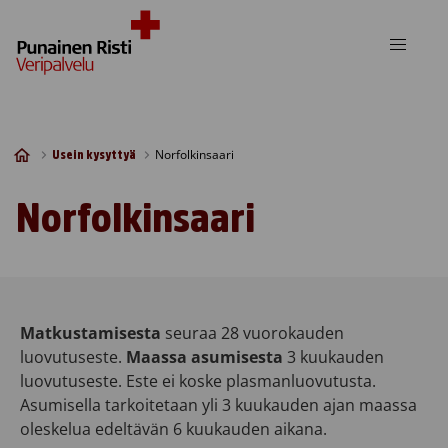
Skip to content
Norfolkinsaari
Usein kysyttyä
Norfolkinsaari
Matkustamisesta
seuraa 28 vuorokauden
luovutuseste.
Maassa asumisesta
3 kuukauden
luovutuseste. Este ei koske plasmanluovutusta.
Asumisella tarkoitetaan yli 3 kuukauden ajan maassa
oleskelua edeltävän 6 kuukauden aikana.