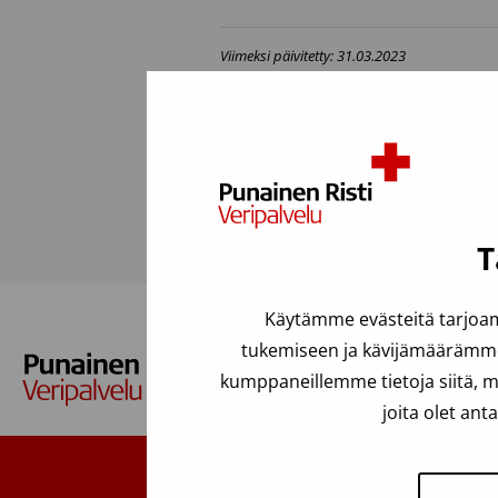
Viimeksi päivitetty: 31.03.2023
Usein kysyttyä
T
Käytämme evästeitä tarjoam
tukemiseen ja kävijämäärämme 
kumppaneillemme tietoja siitä, m
joita olet ant
Suomen Punainen Risti,
Tie