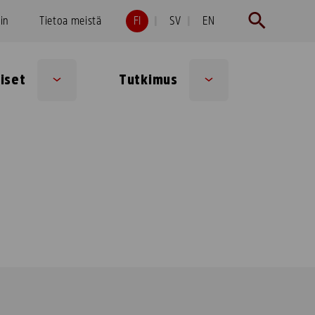
hin
Tietoa meistä
FI
SV
EN
iset
Tutkimus
Sub
Sub
menu
menu