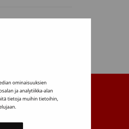
median ominaisuuksien
alan ja analytiikka-alan
ä tietoja muihin tietoihin,
Takaisin ylös
elujaan.
Haku