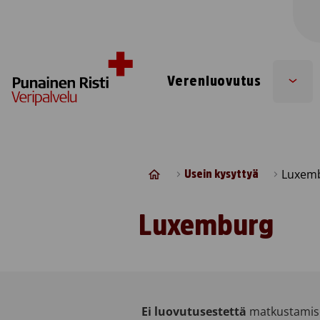
Skip to content
Verenluovutus
Sub
men
Luxem
Usein kysyttyä
Luxemburg
Ei luovutusestettä
matkustamise