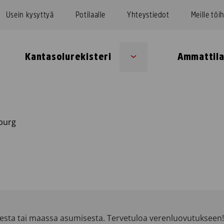
Usein kysyttyä
Potilaalle
Yhteystiedot
Meille töi
Kantasolurekisteri
Ammattila
Sub
u
menu
burg
sta tai maassa asumisesta. Tervetuloa verenluovutukseen!