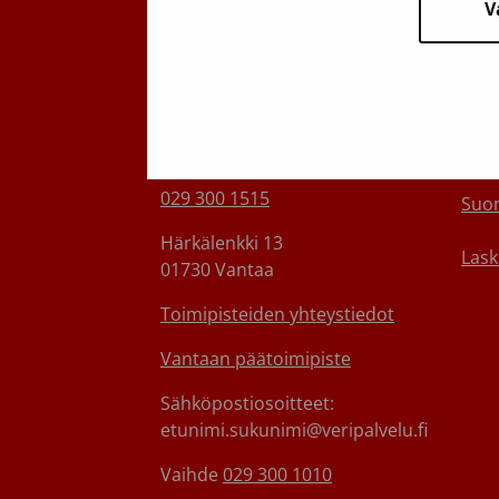
V
Veripalvelu
Ota 
Maksuton verenluovuttajien
Medi
info:
0800 05801
(ma–pe 8–17)
Aine
Kantasolurekisterin info:
029 300 1515
Suom
Härkälenkki 13
Lask
01730 Vantaa
Toimipisteiden yhteystiedot
Vantaan päätoimipiste
Sähköpostiosoitteet:
etunimi.sukunimi@veripalvelu.fi
Vaihde
029 300 1010