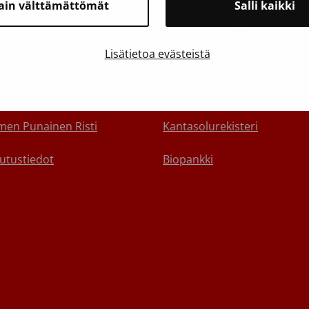
ain välttämättömät
Salli kaikki
yhteyttä
Varaa aika verenluovutukse
Lisätietoa evästeistä
alle
Verenluovuttajan terveyskys
istopankki
Luovuttajan sovellus
en Punainen Risti
Kantasolurekisteri
utustiedot
Biopankki