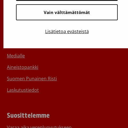
Vain välttämättömät
Lisätietoa evästeistä
Tietoa Veripalvelusta
Ota yhteyttä
Medialle
Aineistopankki
Suomen Punainen Risti
Laskutustiedot
Suosittelemme
Varaa aika verenluovutukseen