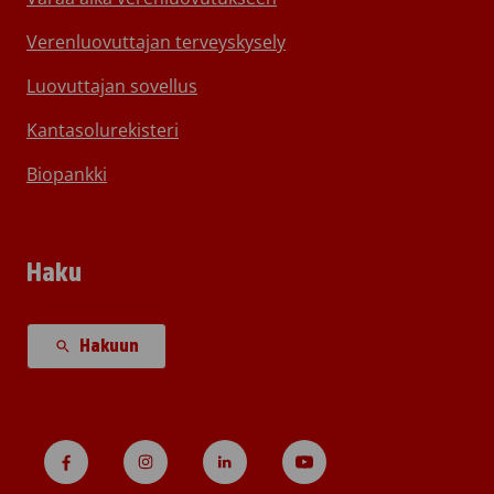
Verenluovuttajan terveyskysely
Luovuttajan sovellus
Kantasolurekisteri
Biopankki
Haku
Hakuun