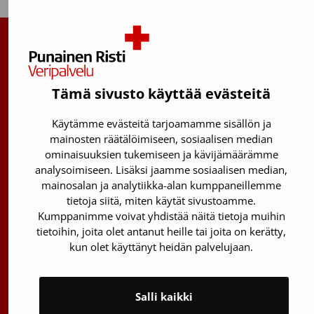
Suomen Punainen Risti, Veripalvelu
Maksuton verenluovuttajien info:
Tämä sivusto käyttää evästeitä
0800 05801
(ma–pe 8–17)
Käytämme evästeitä tarjoamamme sisällön ja
Kantasolurekisterin info:
mainosten räätälöimiseen, sosiaalisen median
029 300 1515
ominaisuuksien tukemiseen ja kävijämäärämme
analysoimiseen. Lisäksi jaamme sosiaalisen median,
Härkälenkki 13
mainosalan ja analytiikka-alan kumppaneillemme
01730 Vantaa
tietoja siitä, miten käytät sivustoamme.
Kumppanimme voivat yhdistää näitä tietoja muihin
Toimipisteiden yhteystiedot
tietoihin, joita olet antanut heille tai joita on kerätty,
Vantaan päätoimipiste
kun olet käyttänyt heidän palvelujaan.
Sähköpostiosoitteet: etunimi.sukunimi@veripalvelu.fi
Salli kaikki
Vaihde
029 300 1010