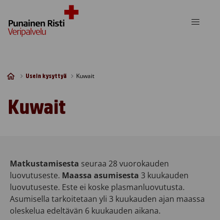
Skip to content
Kuwait
Usein kysyttyä
Kuwait
Matkustamisesta
seuraa 28 vuorokauden
luovutuseste.
Maassa asumisesta
3 kuukauden
luovutuseste. Este ei koske plasmanluovutusta.
Asumisella tarkoitetaan yli 3 kuukauden ajan maassa
oleskelua edeltävän 6 kuukauden aikana.