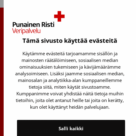
Suomen Punainen Risti, Veripalvelu
Maksuton verenluovuttajien info:
Tämä sivusto käyttää evästeitä
0800 05801
(ma–pe 8–17)
Käytämme evästeitä tarjoamamme sisällön ja
Kantasolurekisterin info:
mainosten räätälöimiseen, sosiaalisen median
029 300 1515
ominaisuuksien tukemiseen ja kävijämäärämme
analysoimiseen. Lisäksi jaamme sosiaalisen median,
Härkälenkki 13
mainosalan ja analytiikka-alan kumppaneillemme
01730 Vantaa
tietoja siitä, miten käytät sivustoamme.
Kumppanimme voivat yhdistää näitä tietoja muihin
Toimipisteiden yhteystiedot
tietoihin, joita olet antanut heille tai joita on kerätty,
Vantaan päätoimipiste
kun olet käyttänyt heidän palvelujaan.
Sähköpostiosoitteet: etunimi.sukunimi@veripalvelu.fi
Salli kaikki
Vaihde
029 300 1010