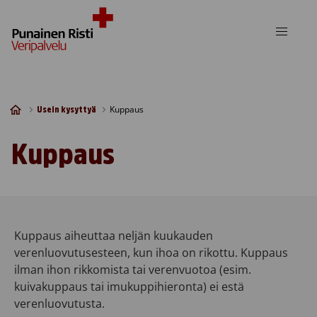
Skip to content
Kuppaus
Usein kysyttyä
Kuppaus
Kuppaus aiheuttaa neljän kuukauden
verenluovutusesteen, kun ihoa on rikottu. Kuppaus
ilman ihon rikkomista tai verenvuotoa (esim.
kuivakuppaus tai imukuppihieronta) ei estä
verenluovutusta.