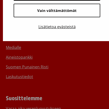
Vain välttämättömät
Lisätietoa evästeistä
Tietoa Veripalvelusta
Ota yhteyttä
Medialle
Aineistopankki
Suomen Punainen Risti
Laskutustiedot
Suosittelemme
Varaa aika verenluovutukseen