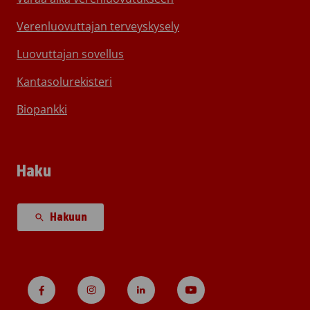
Verenluovuttajan terveyskysely
Luovuttajan sovellus
Kantasolurekisteri
Biopankki
Haku
Hakuun