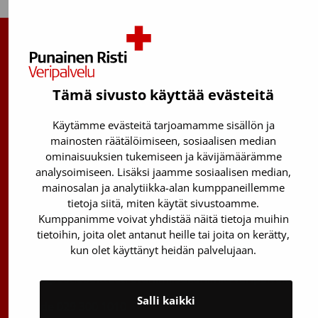
Suomen Punainen Risti, Veripalvelu
Maksuton verenluovuttajien info:
Tämä sivusto käyttää evästeitä
0800 05801
(ma–pe 8–17)
Käytämme evästeitä tarjoamamme sisällön ja
Kantasolurekisterin info:
mainosten räätälöimiseen, sosiaalisen median
029 300 1515
ominaisuuksien tukemiseen ja kävijämäärämme
analysoimiseen. Lisäksi jaamme sosiaalisen median,
Härkälenkki 13
mainosalan ja analytiikka-alan kumppaneillemme
01730 Vantaa
tietoja siitä, miten käytät sivustoamme.
Kumppanimme voivat yhdistää näitä tietoja muihin
Toimipisteiden yhteystiedot
tietoihin, joita olet antanut heille tai joita on kerätty,
Vantaan päätoimipiste
kun olet käyttänyt heidän palvelujaan.
Sähköpostiosoitteet: etunimi.sukunimi@veripalvelu.fi
Salli kaikki
Vaihde
029 300 1010