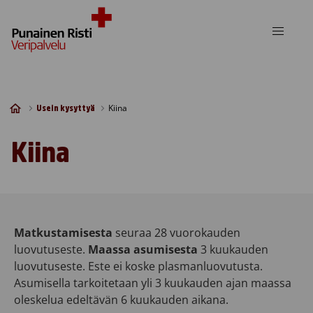
Skip to content
Kiina
Usein kysyttyä
Kiina
Matkustamisesta
seuraa 28 vuorokauden
luovutuseste.
Maassa asumisesta
3 kuukauden
luovutuseste. Este ei koske plasmanluovutusta.
Asumisella tarkoitetaan yli 3 kuukauden ajan maassa
oleskelua edeltävän 6 kuukauden aikana.