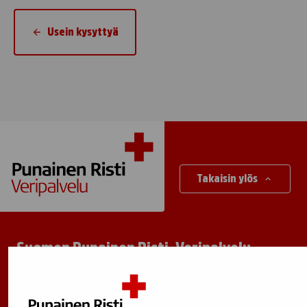
Usein kysyttyä
Takaisin ylös
Suomen Punainen Risti, Veripalvelu
Maksuton verenluovuttajien info:
0800 05801
(ma–pe 8–17)