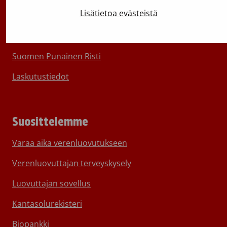
Lisätietoa evästeistä
Medialle
Aineistopankki
Suomen Punainen Risti
Laskutustiedot
Suosittelemme
Varaa aika verenluovutukseen
Verenluovuttajan terveyskysely
Luovuttajan sovellus
Kantasolurekisteri
Biopankki