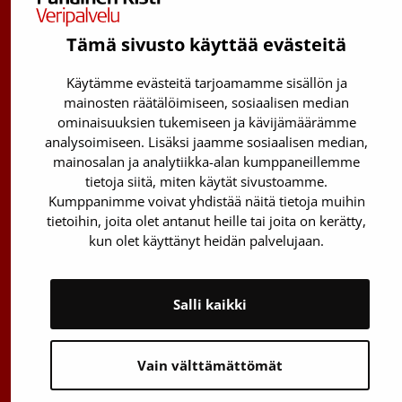
Kantasolurekisterin info:
029 300 1515
Tämä sivusto käyttää evästeitä
Härkälenkki 13
Käytämme evästeitä tarjoamamme sisällön ja
01730 Vantaa
mainosten räätälöimiseen, sosiaalisen median
ominaisuuksien tukemiseen ja kävijämäärämme
Toimipisteiden yhteystiedot
analysoimiseen. Lisäksi jaamme sosiaalisen median,
mainosalan ja analytiikka-alan kumppaneillemme
Vantaan päätoimipiste
tietoja siitä, miten käytät sivustoamme.
Kumppanimme voivat yhdistää näitä tietoja muihin
Sähköpostiosoitteet: etunimi.sukunimi@veripalvelu.fi
tietoihin, joita olet antanut heille tai joita on kerätty,
Vaihde
029 300 1010
kun olet käyttänyt heidän palvelujaan.
Salli kaikki
Tietoa Veripalvelusta
Vain välttämättömät
Ota yhteyttä