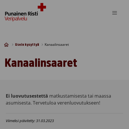
Skip to content
Kanaalinsaaret
Usein kysyttyä
Kanaalinsaaret
Ei luovutusestettä
matkustamisesta tai maassa
asumisesta. Tervetuloa verenluovutukseen!
Viimeksi päivitetty: 31.03.2023