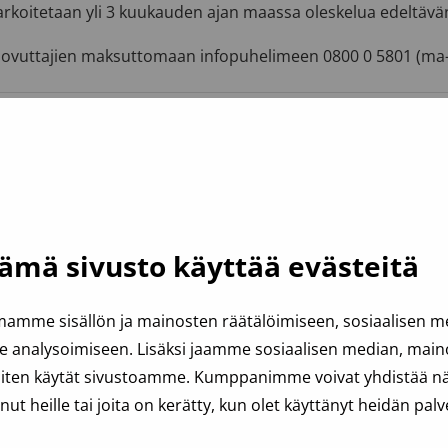
arkoitetaan yli 3 kuukauden ajan maassa oleskelua edeltävä
luovuttajien maksuttomaan infopuhelimeen 0800 0 5801 (ma–
ämä sivusto käyttää evästeitä
amme sisällön ja mainosten räätälöimiseen, sosiaalisen 
analysoimiseen. Lisäksi jaamme sosiaalisen median, mainos
iten käytät sivustoamme. Kumppanimme voivat yhdistää näit
anut heille tai joita on kerätty, kun olet käyttänyt heidän palv