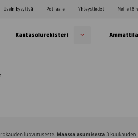
Usein kysyttyä
Potilaalle
Yhteystiedot
Meille töi
Kantasolurekisteri
Ammattila
Sub
u
menu
n
rokauden luovutuseste.
Maassa asumisesta
3 kuukauden l