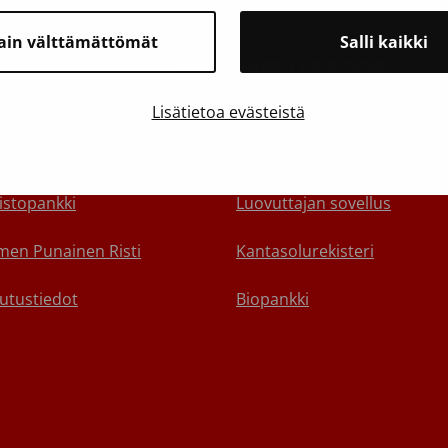
ain välttämättömät
Salli kaikki
toa Veripalvelusta
Suosittelemme
yhteyttä
Varaa aika verenluovutukse
Lisätietoa evästeistä
alle
Verenluovuttajan terveyskys
istopankki
Luovuttajan sovellus
en Punainen Risti
Kantasolurekisteri
utustiedot
Biopankki