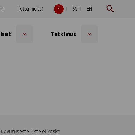
hin
Tietoa meistä
FI
SV
EN
iset
Tutkimus
Sub
Sub
menu
menu
uovutuseste. Este ei koske