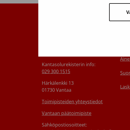
V
Suomen Punainen Risti,
Tie
Veripalvelu
Ota 
Maksuton verenluovuttajien
Medi
info:
0800 05801
(ma–pe 8–17)
Aine
Kantasolurekisterin info:
029 300 1515
Suom
Härkälenkki 13
Lask
01730 Vantaa
Toimipisteiden yhteystiedot
Vantaan päätoimipiste
Sähköpostiosoitteet: