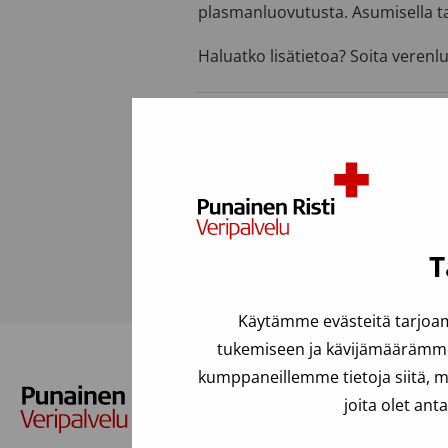
plasmanluovutusta. Asumisella t
Haluatko lisätietoa? Soita veren
Viimeksi päivitetty: 24.06.2025
Usein kysyttyä
T
Käytämme evästeitä tarjoam
tukemiseen ja kävijämäärämme 
kumppaneillemme tietoja siitä, m
joita olet ant