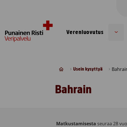
Skip to content
Verenluovutus
Sub
men
Bahrai
Usein kysyttyä
Bahrain
Matkustamisesta
seuraa 28 vuo