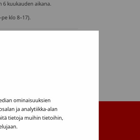
n 6 kuukauden aikana.
pe klo 8–17).
median ominaisuuksien
alan ja analytiikka-alan
ä tietoja muihin tietoihin,
elujaan.
Takaisin ylös