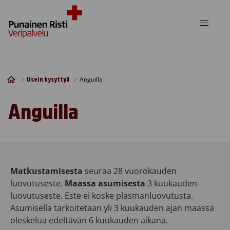
Skip to content
Anguilla
Usein kysyttyä
Anguilla
Matkustamisesta
seuraa 28 vuorokauden
luovutuseste.
Maassa asumisesta
3 kuukauden
luovutuseste. Este ei koske plasmanluovutusta.
Asumisella tarkoitetaan yli 3 kuukauden ajan maassa
oleskelua edeltävän 6 kuukauden aikana.