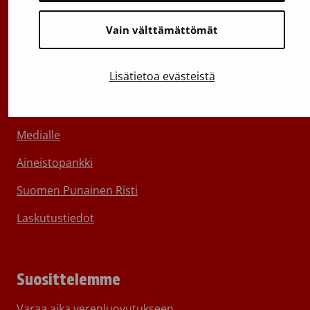
Vain välttämättömät
Lisätietoa evästeistä
Tietoa Veripalvelusta
Ota yhteyttä
Medialle
Aineistopankki
Suomen Punainen Risti
Laskutustiedot
Suosittelemme
Varaa aika verenluovutukseen