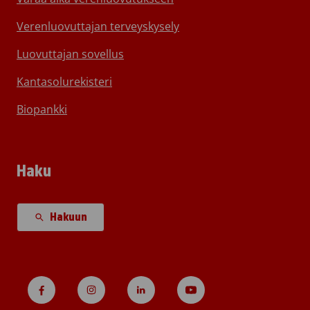
Verenluovuttajan terveyskysely
Luovuttajan sovellus
Kantasolurekisteri
Biopankki
Haku
Hakuun