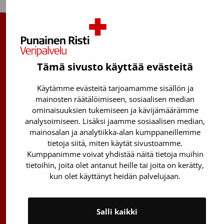
Suomen Punainen Risti, Veripalvelu
Maksuton verenluovuttajien info:
Tämä sivusto käyttää evästeitä
0800 05801
(ma–pe 8–17)
Käytämme evästeitä tarjoamamme sisällön ja
Kantasolurekisterin info:
mainosten räätälöimiseen, sosiaalisen median
029 300 1515
ominaisuuksien tukemiseen ja kävijämäärämme
analysoimiseen. Lisäksi jaamme sosiaalisen median,
Härkälenkki 13
mainosalan ja analytiikka-alan kumppaneillemme
01730 Vantaa
tietoja siitä, miten käytät sivustoamme.
Kumppanimme voivat yhdistää näitä tietoja muihin
Toimipisteiden yhteystiedot
tietoihin, joita olet antanut heille tai joita on kerätty,
Vantaan päätoimipiste
kun olet käyttänyt heidän palvelujaan.
Sähköpostiosoitteet: etunimi.sukunimi@veripalvelu.fi
Salli kaikki
Vaihde
029 300 1010