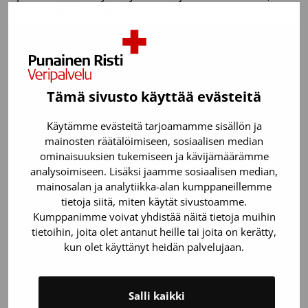
kuten vakiolausekkeisiin (SCC) ja EU–USA Data
Privacy Frameworkiin. Tietoja suojataan salauksella,
käyttöoikeuksien hallinnalla ja muilla
tietoturvatoimilla.
Tämä sivusto käyttää evästeitä
Miten tietojani suojataan?
Käytämme evästeitä tarjoamamme sisällön ja
mainosten räätälöimiseen, sosiaalisen median
Veripalvelun työntekijöitä ja palveluntuottajia koskee
ominaisuuksien tukemiseen ja kävijämäärämme
salassapitovelvollisuus. Rekisteriin pääsy on rajattu
analysoimiseen. Lisäksi jaamme sosiaalisen median,
mainosalan ja analytiikka-alan kumppaneillemme
käyttäjätunnuksin rekisteritietoja työtehtävissään
tietoja siitä, miten käytät sivustoamme.
tarvitseville. Veripalvelu varmistaa henkilötietojen
Kumppanimme voivat yhdistää näitä tietoja muihin
käsittelyyn osallistuvan henkilöstön osaamisen
tietoihin, joita olet antanut heille tai joita on kerätty,
säännönmukaisilla koulutuksilla ja ohjeilla.
kun olet käyttänyt heidän palvelujaan.
Veripalvelu noudattaa tervettä julkista keskustelua
sosiaalisen median kanavillaan ja puuttuu
kaikenlaiseen häirintään.
Salli kaikki