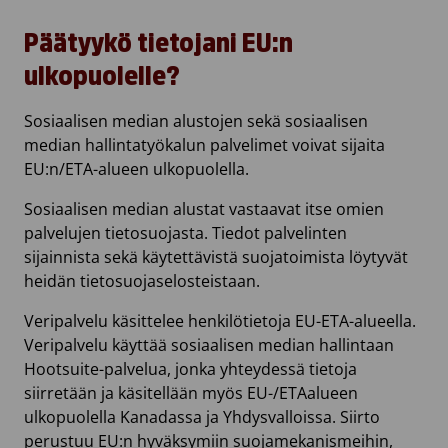
Päätyykö tietojani EU:n
ulkopuolelle?
Sosiaalisen median alustojen sekä sosiaalisen
median hallintatyökalun palvelimet voivat sijaita
EU:n/ETA-alueen ulkopuolella.
Sosiaalisen median alustat vastaavat itse omien
palvelujen tietosuojasta. Tiedot palvelinten
sijainnista sekä käytettävistä suojatoimista löytyvät
heidän tietosuojaselosteistaan.
Veripalvelu käsittelee henkilötietoja EU-ETA-alueella.
Veripalvelu käyttää sosiaalisen median hallintaan
Hootsuite-palvelua, jonka yhteydessä tietoja
siirretään ja käsitellään myös EU-/ETAalueen
ulkopuolella Kanadassa ja Yhdysvalloissa. Siirto
perustuu EU:n hyväksymiin suojamekanismeihin,