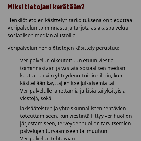
Miksi tietojani kerätään?
Henkilötietojen käsittelyn tarkoituksena on tiedottaa
Veripalvelun toiminnasta ja tarjota asiakaspalvelua
sosiaalisen median alustoilla.
Veripalvelun henkilötietojen käsittely perustuu:
Veripalvelun oikeutettuun etuun viestiä
toiminnastaan ja vastata sosiaalisen median
kautta tuleviin yhteydenottoihin silloin, kun
käsitellään käyttäjien itse julkaisemia tai
Veripalvelulle lähettämiä julkisia tai yksityisiä
viestejä, sekä
lakisääteisten ja yhteiskunnallisten tehtävien
toteuttamiseen, kun viestintä liittyy verihuollon
järjestämiseen, terveydenhuollon tarvitsemien
palvelujen turvaamiseen tai muuhun
Veripalvelun tehtävään.