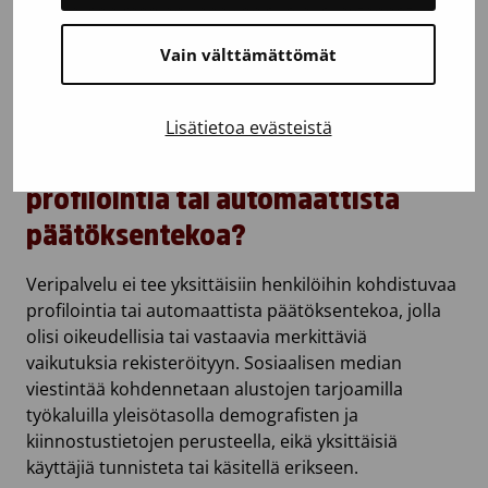
Sosiaalisen median kanavien suojauskäytännöt voit
tarkistaa sosiaalisen median palveluntarjoajan
Vain välttämättömät
tietosuojakäytännöstä.
Lisätietoa evästeistä
Tehdäänkö tietojeni perusteella
profilointia tai automaattista
päätöksentekoa?
Veripalvelu ei tee yksittäisiin henkilöihin kohdistuvaa
profilointia tai automaattista päätöksentekoa, jolla
olisi oikeudellisia tai vastaavia merkittäviä
vaikutuksia rekisteröityyn. Sosiaalisen median
viestintää kohdennetaan alustojen tarjoamilla
työkaluilla yleisötasolla demografisten ja
kiinnostustietojen perusteella, eikä yksittäisiä
käyttäjiä tunnisteta tai käsitellä erikseen.