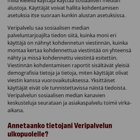
millä kielellä käyttäjä käyttää sosiaalisen median
alustoja. Käyttäjät voivat hallita kohdentamisen
asetuksia itse suoraan kunkin alustan asetuksissa.
Veripalvelu saa sosiaalisen median
palveluntarjoajilta tiedon siitä, kuinka moni eri
käyttäjä on nähnyt kohdennetun viestinnän, kuinka
montaa kertaa kohdennettua viestintää on yhteensä
nähty ja missä kohdennettu viestintä esitettiin.
Viestinnän kohdentamisen raportit sisältävät yleisiä
demografisia tietoja ja tietoja, miten käyttäjät olivat
viestin kanssa vuorovaikutuksessa. Yksittäiset
käyttäjät eivät ole tunnistettavissa näistä tiedoista.
Veripalvelun sosiaalisen median kanavien
keskusteluja seurataan ja asiakaspalvelu toimii virka-
aikana.
Annetaanko tietojani Veripalvelun
ulkopuolelle?