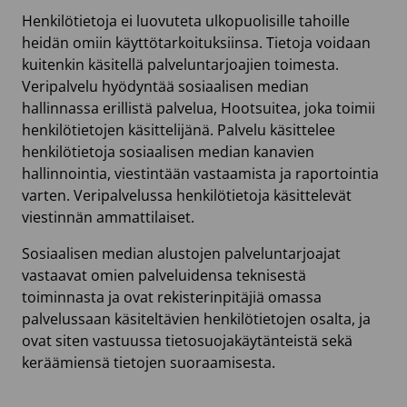
Henkilötietoja ei luovuteta ulkopuolisille tahoille
heidän omiin käyttötarkoituksiinsa. Tietoja voidaan
kuitenkin käsitellä palveluntarjoajien toimesta.
Veripalvelu hyödyntää sosiaalisen median
hallinnassa erillistä palvelua, Hootsuitea, joka toimii
henkilötietojen käsittelijänä. Palvelu käsittelee
henkilötietoja sosiaalisen median kanavien
hallinnointia, viestintään vastaamista ja raportointia
varten. Veripalvelussa henkilötietoja käsittelevät
viestinnän ammattilaiset.
Sosiaalisen median alustojen palveluntarjoajat
vastaavat omien palveluidensa teknisestä
toiminnasta ja ovat rekisterinpitäjiä omassa
palvelussaan käsiteltävien henkilötietojen osalta, ja
ovat siten vastuussa tietosuojakäytänteistä sekä
keräämiensä tietojen suoraamisesta.