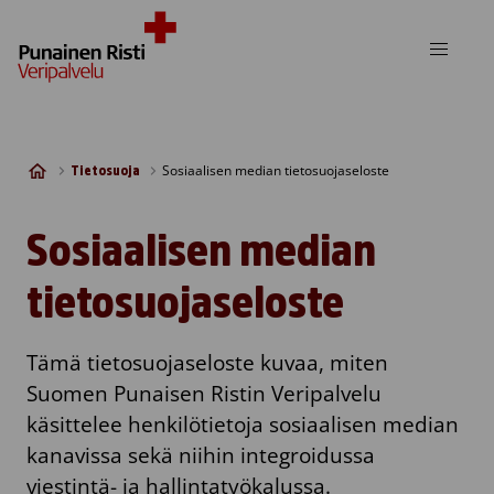
Skip to content
Sosiaalisen median tietosuojaseloste
Tietosuoja
Sosiaalisen median
tietosuojaseloste
Tämä tietosuojaseloste kuvaa, miten
Suomen Punaisen Ristin Veripalvelu
käsittelee henkilötietoja sosiaalisen median
kanavissa sekä niihin integroidussa
viestintä- ja hallintatyökalussa.