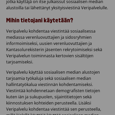
jotka käyttäjä on itse julkaissut sosiaalisen median
alustoilla tai lähettänyt yksityisviestinä Veripalvelulle.
Mihin tietojani käytetään?
Veripalvelu kohdentaa viestintää sosiaalisessa
mediassa verenluovuttajien ja sidosryhmien
informoimiseksi, uusien verenluovuttajien ja
Kantasolurekisterin jäsenten rekrytoimiseksi sekä
Veripalvelun toiminnasta kertovien sisältöjen
tarjoamiseksi.
Veripalvelu käyttää sosiaalisen median alustojen
tarjoamia työkaluja sekä sosiaalisen median
hallintatyökalua viestinnän kohdentamiseksi.
Viestintää kohdennetaan demografisten tietojen
kuten iän ja sukupuolen, sijaintitietojen sekä
kiinnostuksen kohteiden perusteella. Lisäksi
Veripalvelu kohdentaa viestintää sen perusteella,