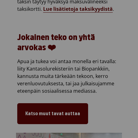
taksin täytyy hyväksyä maksuvälineeksi
taksikortti.
Lue lisätietoja taksikyydistä
.
Jokainen teko on yhtä
arvokas
❤️
Apua ja tukea voi antaa monella eri tavalla:
liity Kantasolurekisteriin tai Biopankkiin,
kannusta muita tärkeään tekoon, kerro
verenluovutuksesta, tai jaa julkaisujamme
eteenpäin sosiaalisessa mediassa.
Katso muut tavat auttaa