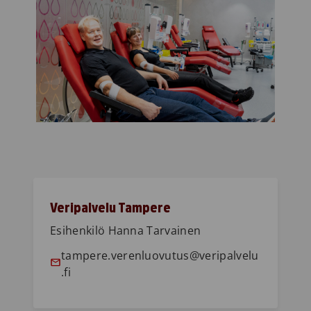
Veripalvelu Tampere
Esihenkilö Hanna Tarvainen
tampere.verenluovutus@veripalvelu
.fi