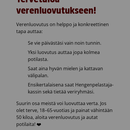
verenluovutukseen!
Verenluovutus on helppo ja konkreettinen
tapa auttaa:
Se vie päivästäsi vain noin tunnin.
Yksi luovutus auttaa jopa kolmea
potilasta.
Saat aina hyvän mielen ja kattavan
välipalan.
Ensikertalaisena saat Hengenpelastaja-
kassin sekä tietää veriryhmäsi.
Suurin osa meistä voi luovuttaa verta. Jos
olet terve, 18–65-vuotias ja painat vähintään
50 kiloa, aloita verenluovutus ja autat
potilaita! ❤️