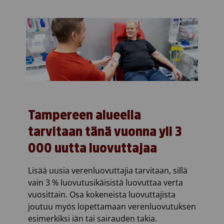
Tampereen alueella
tarvitaan
tänä vuonna
yli 3
000 uutta luovuttajaa
Lisää uusia verenluovuttajia tarvitaan, sillä
vain 3 %
luovutusikäisistä
luovuttaa verta
vuosittain.
O
sa
kokeneista
luovuttajista
joutuu
myös
lopettamaan verenluovutuksen
esimerkiksi iän tai sairauden takia.