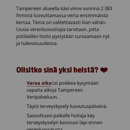
Tampereen alueella kävi viime vuonna 2
383
ihmistä luovuttamassa verta ensimmäistä
kertaa.
Tämä on valitettavasti liian vähän.
Uusi
a
verenluovuttaj
i
a
tarvitaan
, jotta
potilaiden hoito pystytään turvaamaan nyt
ja tulevaisuudessa.
Olisitko sinä yksi heistä?
❤️
Varaa aika
tai poikkea kysymään
vapaita aikoja Tampereen
Veripalveluun.
Täytä
terveyskysely
luovutuspäivänä.
Saavuttuasi paikalle hoitaja käy
terveyskyselyn kanssasi läpi ennen
verenluovutusta.