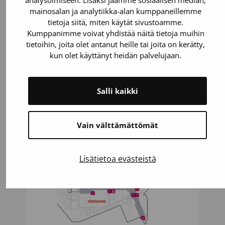
analysoimiseen. Lisäksi jaamme sosiaalisen median,
aina kertakäyttöinen ja tulee käytetyksi aina
mainosalan ja analytiikka-alan kumppaneillemme
tietoja siitä, miten käytät sivustoamme.
kokonaan pysäköinnin päättyessä. Mikäli
Kumppanimme voivat yhdistää näitä tietoja muihin
asiakas pysäköi P-Koskikeskuksessa
tietoihin, joita olet antanut heille tai joita on kerätty,
pidempään kuin myönnetyn edun verran,
kun olet käyttänyt heidän palvelujaan.
tulee asiakkaan käydä maksamassa ylittävä
aika maksupisteellä. Moovy-sovelluksen
käyttäjää veloitetaan yli menevästä ajasta
Salli kaikki
automaattisesti.
Vain välttämättömät
Lisätietoa evästeistä