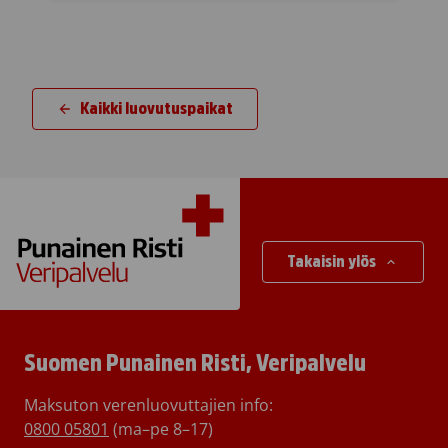
Kaikki luovutuspaikat
Takaisin ylös
Suomen Punainen Risti, Veripalvelu
Maksuton verenluovuttajien info:
0800 05801
(ma–pe 8–17)