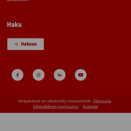
Haku
Hakuun
Veripalvelu® on rekisteröity tavaramerkki
Tietosuoja
Oikeudellinen huomautus
Evästeet