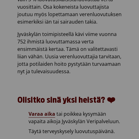
vuosittain. Osa kokeneista luovuttajista
joutuu myös lopettamaan verenluovutuksen
esimerkiksi iän tai sairauden takia.
Jyväskylän toimipisteellä kävi viime vuonna
752 ihmistä luovuttamassa verta
ensimmäistä kertaa. Tämä on valitettavasti
liian vähän. Uusia verenluovuttajia tarvitaan,
jotta potilaiden hoito pystytään turvaamaan
nyt ja tulevaisuudessa.
Olisitko sinä yksi heistä? ❤️
Varaa aika
tai poikkea kysymään
vapaita aikoja Jyväskylän Veripalveluun.
Täytä terveyskysely luovutuspäivänä.