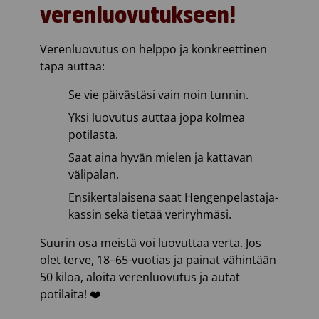
verenluovutukseen!
Verenluovutus on helppo ja konkreettinen
tapa auttaa:
Se vie päivästäsi vain noin tunnin.
Yksi luovutus auttaa jopa kolmea
potilasta.
Saat aina hyvän mielen ja kattavan
välipalan.
Ensikertalaisena saat Hengenpelastaja-
kassin sekä tietää veriryhmäsi.
Suurin osa meistä voi luovuttaa verta. Jos
olet terve, 18–65-vuotias ja painat vähintään
50 kiloa, aloita verenluovutus ja autat
potilaita! ❤️