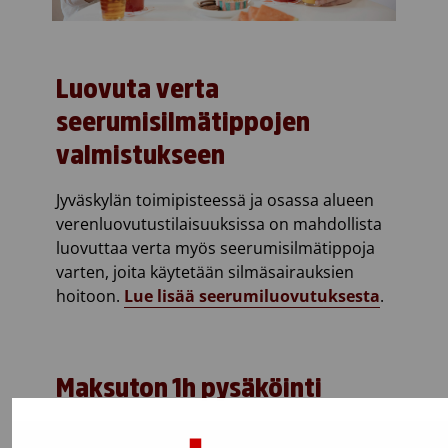
Luovuta verta
seerumisilmätippojen
valmistukseen
Jyväskylän toimipisteessä ja osassa alueen
verenluovutustilaisuuksissa on mahdollista
luovuttaa verta myös seerumisilmätippoja
varten, joita käytetään silmäsairauksien
hoitoon.
Lue lisää seerumiluovutuksesta
.
Maksuton 1h pysäköinti
Tarjoamme Kolmikulmassa pysäköiville