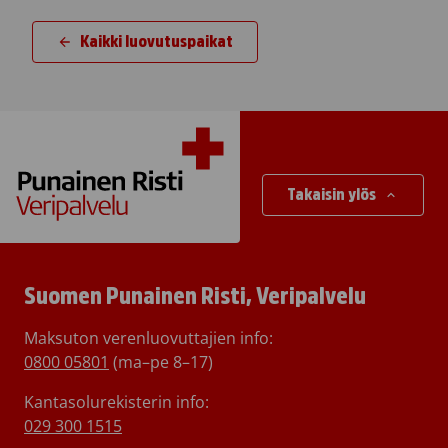
Kaikki luovutuspaikat
Takaisin ylös
Suomen Punainen Risti, Veripalvelu
Maksuton verenluovuttajien info:
0800 05801
(ma–pe 8–17)
Kantasolurekisterin info:
029 300 1515