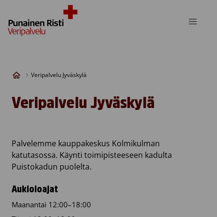
Skip to content
Veripalvelu Jyväskylä
Veripalvelu Jyväskylä
Palvelemme kauppakeskus Kolmikulman
katutasossa. Käynti toimipisteeseen kadulta
Puistokadun puolelta.
Aukioloajat
Maanantai 12:00–18:00