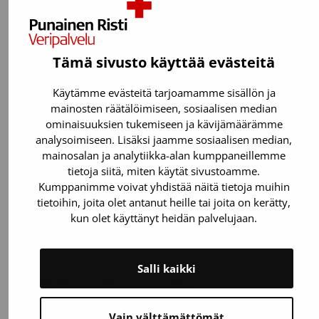
luovuttajille 1 h mittaisen pysäköinnin
luovutuskäynnin yhteydessä.
Kerro
ilmoittautumisen yhteydessä autosi
rekisteritunnus.
Jos 1h ylittyy, maksa
Tämä sivusto käyttää evästeitä
ylimenevä aika maksuautomaatilla
Kolmikulman B-rapussa. Jos sinulla on
Käytämme evästeitä tarjoamamme sisällön ja
mainosten räätälöimiseen, sosiaalisen median
AimoParkin sovellus, tarkista, ettei sovellus
ominaisuuksien tukemiseen ja kävijämäärämme
kytke automaattisesti parkkimaksua päälle.
analysoimiseen. Lisäksi jaamme sosiaalisen median,
Voit pysäköidä maksutta myös (parkkikiekko
mainosalan ja analytiikka-alan kumppaneillemme
tietoja siitä, miten käytät sivustoamme.
vaaditaan) aivan toimipisteemme
Kumppanimme voivat yhdistää näitä tietoja muihin
läheisyyteen esimerkiksi Puistotorin tai
tietoihin, joita olet antanut heille tai joita on kerätty,
Ainonkadun varteen. Maksuttomia
kun olet käyttänyt heidän palvelujaan.
pysäköintipaikkoja löytyy myös Yrjönkadulta.
Salli kaikki
Tulossa isommalla
porukalla?
Vain välttämättömät