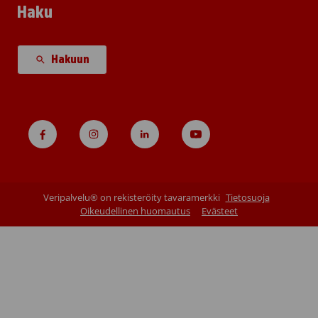
Haku
Hakuun
Veripalvelu® on rekisteröity tavaramerkki
Tietosuoja
Oikeudellinen huomautus
Evästeet