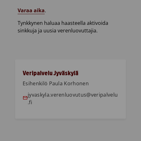
Varaa aika
.
Tynkkynen haluaa haasteella aktivoida
sinkkuja ja uusia verenluovuttajia.
Veripalvelu Jyväskylä
Esihenkilö Paula Korhonen
jyvaskyla.verenluovutus@veripalvelu
.fi