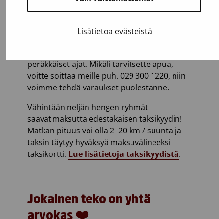
Kun olette tulossa isompana ryhmänä,
varaattehan jokaiselle oman luovutusajan.
Lisätietoa evästeistä
Mitä aikaisemmin varaatte ajan, sitä
todennäköisemmin saatte varattua
peräkkäiset ajat. Mikäli tarvitsette apua,
voitte soittaa meille puh. 029 300 1220, niin
voimme tehdä varaukset puolestanne.
Vähintään neljän hengen ryhmät
saavat maksutta edestakaisen taksikyydin!
Matkan pituus voi olla 2–20 km / suunta ja
taksin täytyy hyväksyä maksuvälineeksi
taksikortti.
Lue lisätietoja taksikyydistä
.
Jokainen teko on yhtä
arvokas ❤️