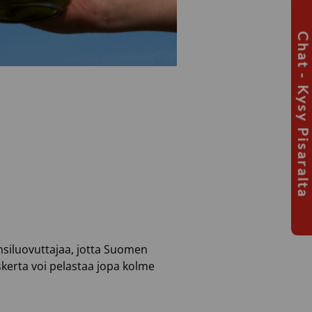
Chat - Kysy Pisaralta
ensiluovuttajaa, jotta Suomen
uskerta voi pelastaa jopa kolme