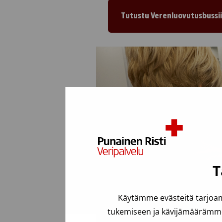
Tutustu Verenluovutusbussi
T
Käytämme evästeitä tarjoam
tukemiseen ja kävijämäärämme 