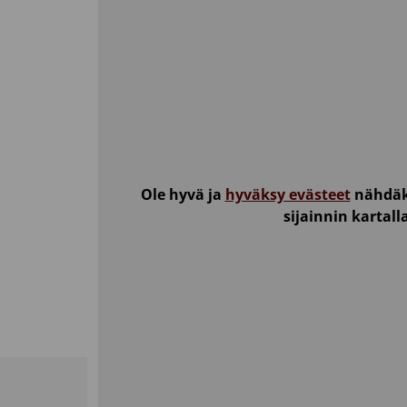
Ole hyvä ja
hyväksy evästeet
nähdäk
sijainnin kartall