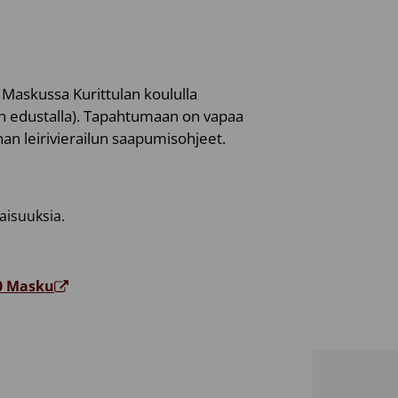
, Maskussa Kurittulan koululla
lun edustalla). Tapahtumaan on vapaa
an leirivierailun saapumisohjeet.
laisuuksia.
50 Masku