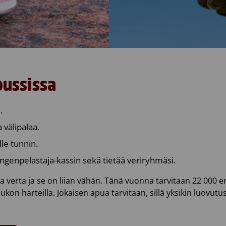
bussissa
.
 välipalaa.
lle tunnin.
ngenpelastaja-kassin sekä tietää veriryhmäsi.
aa verta ja se on liian vähän. Tänä vuonna tarvitaan 22 000 
joukon harteilla. Jokaisen apua tarvitaan, sillä yksikin luovut