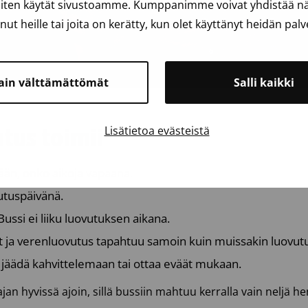
iten käytät sivustoamme. Kumppanimme voivat yhdistää näit
anut heille tai joita on kerätty, kun olet käyttänyt heidän palv
ain välttämättömät
Salli kaikki
Lisätietoa evästeistä
tus toimii
ään, onko aikoja vapaana.
utuspäivänä.
Bussi ei liiku luovutuksen aikana.
ut ja verenluovutus tapahtuu samoin kuin muissakin luovut
 jäädä kahvittelemaan tai ottaa eväät mukaan.
 hyvissä ajoin, sillä bussiin mahtuu kerralla vain neljä he