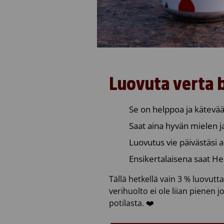
Luovuta verta 
Se on helppoa ja kätevää
Saat aina hyvän mielen ja
Luovutus vie päivästäsi a
Ensikertalaisena saat He
Tällä hetkellä vain 3 % luovutt
verihuolto ei ole liian pienen 
potilasta. ❤️