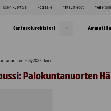
Usein kysyttyä
Potilaalle
Yhteystiedot
Meille töi
Kantasolurekisteri
Ammattila
Sub
u
menu
untanuorten Häly2026 -leiri
ussi: Palokuntanuorten Häl