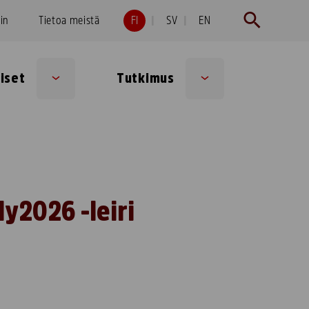
hin
Tietoa meistä
FI
SV
EN
iset
Tutkimus
Sub
Sub
menu
menu
y2026 -leiri