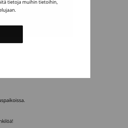
ä tietoja muihin tietoihin,
elujaan.
uspaikoissa.
nkilöä!