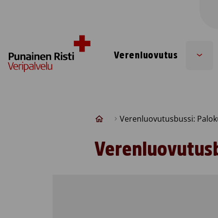
Skip to content
Verenluovutus
Sub
men
Verenluovutusbussi: Palok
Verenluovutusb