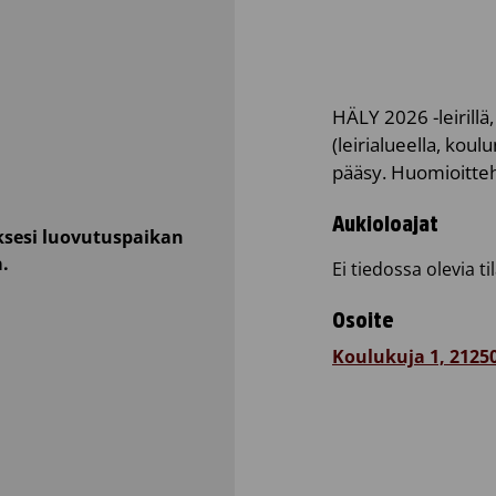
HÄLY 2026 -leirillä
(leirialueella, kou
pääsy. Huomioitteh
Aukioloajat
sesi luovutuspaikan
a.
Ei tiedossa olevia ti
Osoite
Koulukuja 1, 212