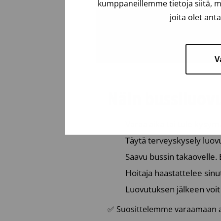
kumppaneillemme tietoja siitä, m
joita olet ant
V
Näin bussiluovu
Varaa aika tai tule kysym
Täytä terveyskysely luov
Saavu bussin takaovelle. 
Hoitaja haastattelee sin
Luovutuksen jälkeen voit
✅ Suosittelemme varaamaan ajan