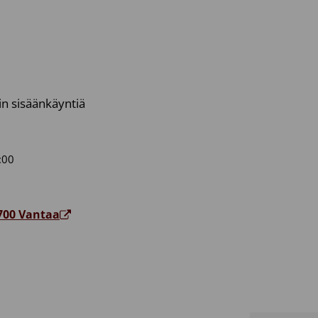
in sisäänkäyntiä
:00
1700 Vantaa
sbussi: Kivistö (bussiaseman ja Topaasiaukion välissä)