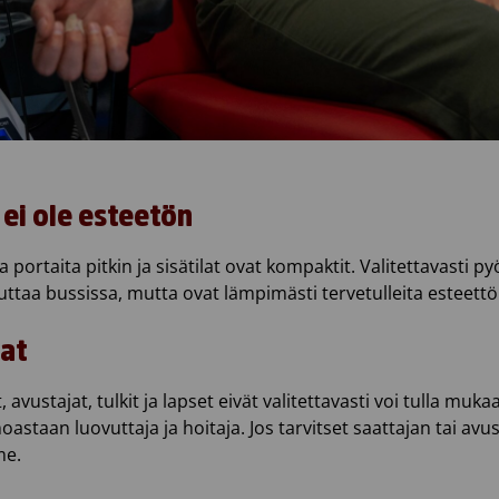
ei ole esteetön
 portaita pitkin ja sisätilat ovat kompaktit. Valitettavasti p
vuttaa bussissa, mutta ovat lämpimästi tervetulleita esteett
jat
 avustajat, tulkit ja lapset eivät valitettavasti voi tulla muka
astaan luovuttaja ja hoitaja. Jos tarvitset saattajan tai avus
me.