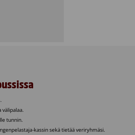
bussissa
.
 välipalaa.
lle tunnin.
ngenpelastaja-kassin sekä tietää veriryhmäsi.