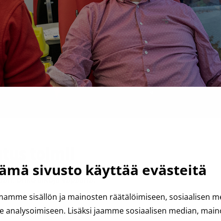
tus toimii
ämä sivusto käyttää evästeitä
ään, onko aikoja vapaana.
utuspäivänä.
amme sisällön ja mainosten räätälöimiseen, sosiaalisen 
analysoimiseen. Lisäksi jaamme sosiaalisen median, mainos
Bussi ei liiku luovutuksen aikana.