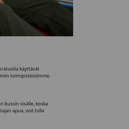
yörätuolia käyttävät
ömiin toimipisteisiimme.
an bussin sisälle, koska
tajan apua, voit tulla