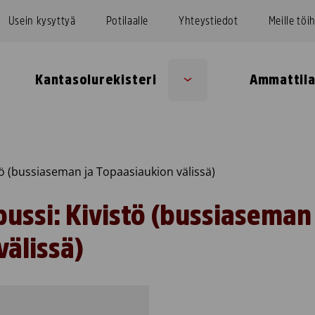
Usein kysyttyä
Potilaalle
Yhteystiedot
Meille töi
Kantasolurekisteri
Ammattila
Sub
u
menu
ö (bussiaseman ja Topaasiaukion välissä)
ussi: Kivistö (bussiaseman 
välissä)