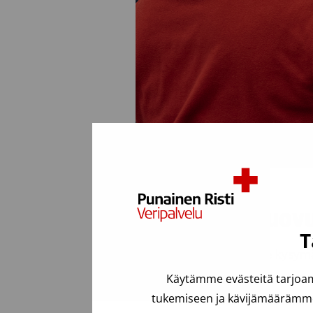
Näin bussiluovu
T
Varaa aika tai tule kysym
Täytä terveyskysely luov
Käytämme evästeitä tarjoam
tukemiseen ja kävijämäärämme 
Saavu bussin takaovelle. 