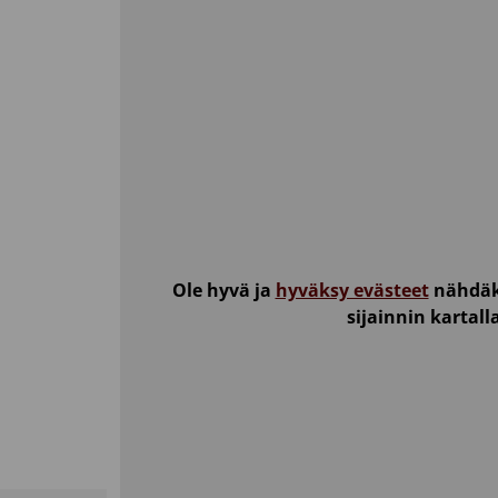
Ole hyvä ja
hyväksy evästeet
nähdäk
sijainnin kartall