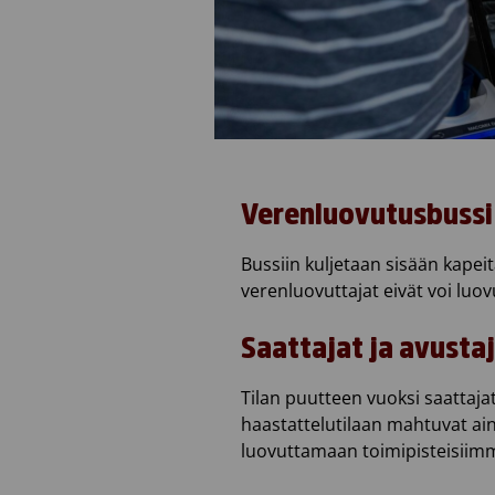
Verenluovutusbussi 
Bussiin kuljetaan sisään kapeita
verenluovuttajat eivät voi luo
Saattajat ja avusta
Tilan puutteen vuoksi saattajat,
haastattelutilaan mahtuvat aino
luovuttamaan toimipisteisiim