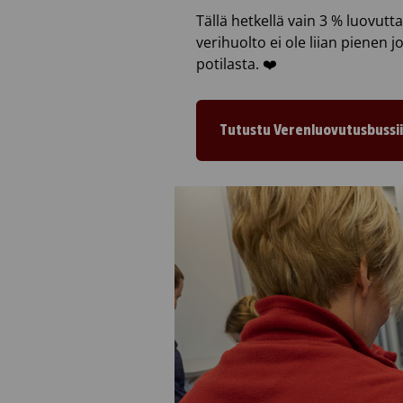
Tällä hetkellä vain 3 % luovutt
verihuolto ei ole liian pienen 
potilasta. ❤️
Tutustu Verenluovutusbussi