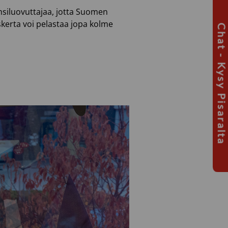
ensiluovuttajaa, jotta Suomen
uskerta voi pelastaa jopa kolme
Chat - Kysy Pisaralta