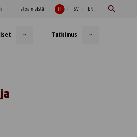
hin
Tietoa meistä
FI
SV
EN
iset
Tutkimus
Sub
Sub
menu
menu
ja