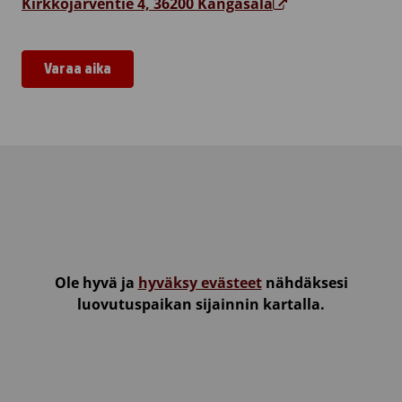
Kirkkojärventie 4, 36200 Kangasala
Varaa aika
Uimahalli Kuohu
Ole hyvä ja
hyväksy evästeet
nähdäksesi
luovutuspaikan sijainnin kartalla.