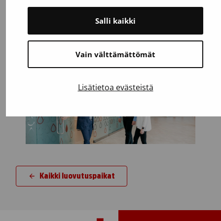
verenpaine- ja kolesterolilääkkeet)
eivät estä verenluovutusta.
Salli kaikki
Testaa, voitko luovuttaa
Vain välttämättömät
Lisätietoa evästeistä
Kaikki luovutuspaikat