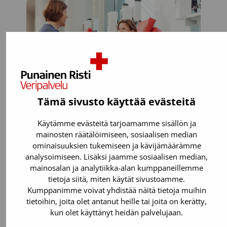
Tämä sivusto käyttää evästeitä
Käytämme evästeitä tarjoamamme sisällön ja
mainosten räätälöimiseen, sosiaalisen median
Voit luovuttaa, jos:
ominaisuuksien tukemiseen ja kävijämäärämme
analysoimiseen. Lisäksi jaamme sosiaalisen median,
Olet täysi-ikäinen. Verenluovutuksen
mainosalan ja analytiikka-alan kumppaneillemme
voi aloittaa vielä 65-vuotiaana.
tietoja siitä, miten käytät sivustoamme.
Painat 50-199 kiloa.
Kumppanimme voivat yhdistää näitä tietoja muihin
tietoihin, joita olet antanut heille tai joita on kerätty,
Olet perusterve. Suurin osa
kun olet käyttänyt heidän palvelujaan.
sairauksista tai lääkkeistä (esimerkiksi