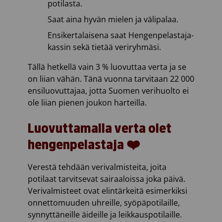
potilasta.
Saat aina hyvän mielen ja välipalaa.
Ensikertalaisena saat Hengenpelastaja-
kassin sekä tietää veriryhmäsi.
Tällä hetkellä vain 3 % luovuttaa verta ja se
on liian vähän. Tänä vuonna tarvitaan 22 000
ensiluovuttajaa, jotta Suomen verihuolto ei
ole liian pienen joukon harteilla.
Luovuttamalla verta olet
hengenpelastaja ❤️
Verestä tehdään verivalmisteita, joita
potilaat tarvitsevat sairaaloissa joka päivä.
Verivalmisteet ovat elintärkeitä esimerkiksi
onnettomuuden uhreille, syöpäpotilaille,
synnyttäneille äideille ja leikkauspotilaille.