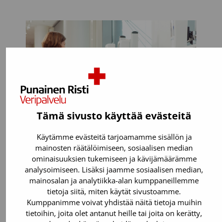
Tämä sivusto käyttää evästeitä
Käytämme evästeitä tarjoamamme sisällön ja
mainosten räätälöimiseen, sosiaalisen median
ominaisuuksien tukemiseen ja kävijämäärämme
Voit luovuttaa, jos:
analysoimiseen. Lisäksi jaamme sosiaalisen median,
mainosalan ja analytiikka-alan kumppaneillemme
Olet täysi-ikäinen. Verenluovutuksen
tietoja siitä, miten käytät sivustoamme.
voi aloittaa vielä 65-vuotiaana.
Kumppanimme voivat yhdistää näitä tietoja muihin
tietoihin, joita olet antanut heille tai joita on kerätty,
Painat 50-199 kiloa.