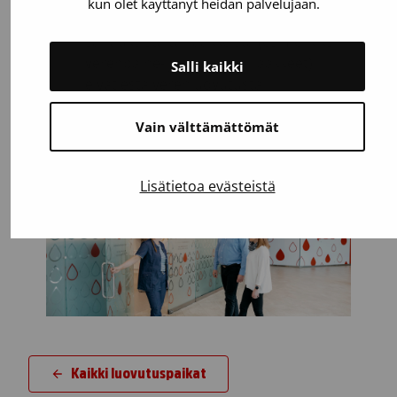
kun olet käyttänyt heidän palvelujaan.
Olet perusterve. Suurin osa
sairauksista tai lääkkeistä (esimerkiksi
verenpaine- ja kolesterolilääkkeet)
Salli kaikki
eivät estä verenluovutusta.
Vain välttämättömät
Testaa, voitko luovuttaa
Lisätietoa evästeistä
Kaikki luovutuspaikat