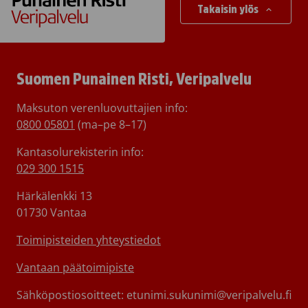
Takaisin ylös
Suomen Punainen Risti, Veripalvelu
Maksuton verenluovuttajien info:
0800 05801
(ma–pe 8–17)
Kantasolurekisterin info:
029 300 1515
Härkälenkki 13
01730 Vantaa
Toimipisteiden yhteystiedot
Vantaan päätoimipiste
Sähköpostiosoitteet: etunimi.sukunimi@veripalvelu.fi