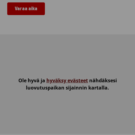
Varaa aika
Seurakuntakeskus Nurmes
Ole hyvä ja
hyväksy evästeet
nähdäksesi
luovutuspaikan sijainnin kartalla.