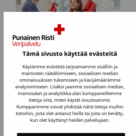
Tämä sivusto käyttää evästeitä
Käytämme evästeitä tarjoamamme sisällön ja
Voit luovuttaa, jos:
mainosten räätälöimiseen, sosiaalisen median
ominaisuuksien tukemiseen ja kävijämäärämme
Olet täysi-ikäinen. Verenluovutuksen
analysoimiseen. Lisäksi jaamme sosiaalisen median,
voi aloittaa vielä 65-vuotiaana.
mainosalan ja analytiikka-alan kumppaneillemme
Painat 50-199 kiloa.
tietoja siitä, miten käytät sivustoamme.
Kumppanimme voivat yhdistää näitä tietoja muihin
Olet perusterve. Suurin osa
tietoihin, joita olet antanut heille tai joita on kerätty,
sairauksista tai lääkkeistä (esimerkiksi
kun olet käyttänyt heidän palvelujaan.
verenpaine- ja kolesterolilääkkeet)
eivät estä verenluovutusta.