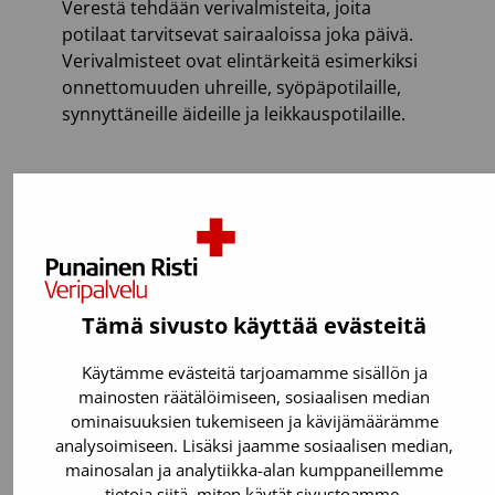
Verestä tehdään verivalmisteita, joita
potilaat tarvitsevat sairaaloissa joka päivä.
Verivalmisteet ovat elintärkeitä esimerkiksi
onnettomuuden uhreille, syöpäpotilaille,
synnyttäneille äideille ja leikkauspotilaille.
Tämä sivusto käyttää evästeitä
Käytämme evästeitä tarjoamamme sisällön ja
mainosten räätälöimiseen, sosiaalisen median
ominaisuuksien tukemiseen ja kävijämäärämme
analysoimiseen. Lisäksi jaamme sosiaalisen median,
mainosalan ja analytiikka-alan kumppaneillemme
tietoja siitä, miten käytät sivustoamme.