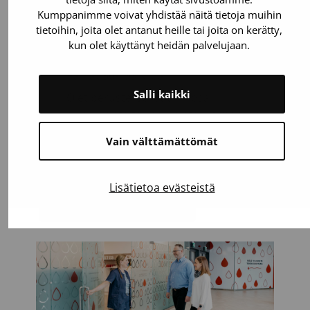
Voit luovuttaa, jos:
Kumppanimme voivat yhdistää näitä tietoja muihin
tietoihin, joita olet antanut heille tai joita on kerätty,
Olet täysi-ikäinen. Verenluovutuksen
kun olet käyttänyt heidän palvelujaan.
voi aloittaa vielä 65-vuotiaana.
Painat 50-199 kiloa.
Salli kaikki
Olet perusterve. Suurin osa
sairauksista tai lääkkeistä (esimerkiksi
verenpaine- ja kolesterolilääkkeet)
Vain välttämättömät
eivät estä verenluovutusta.
Lisätietoa evästeistä
Testaa, voitko luovuttaa