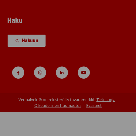
Haku
Hakuun
Veripalvelu® on rekisteröity tavaramerkki
Tietosuoja
Oikeudellinen huomautus
Evästeet