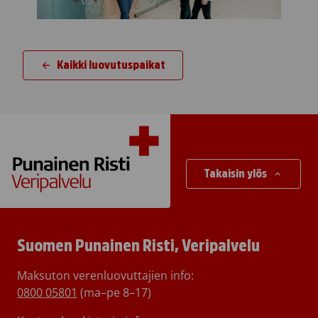
Kaikki luovutuspaikat
Takaisin ylös
Suomen Punainen Risti, Veripalvelu
Maksuton verenluovuttajien info:
0800 05801
(ma–pe 8–17)