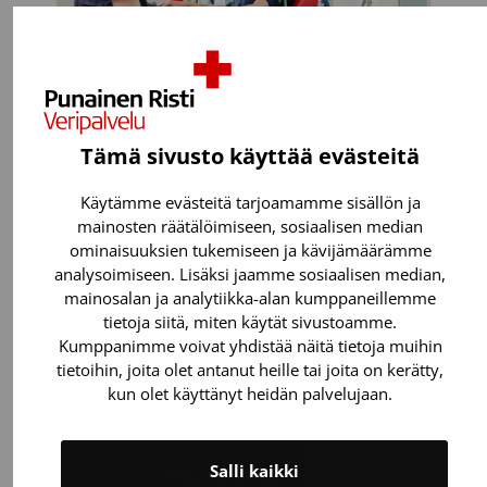
Tämä sivusto käyttää evästeitä
Voit luovuttaa, jos:
Käytämme evästeitä tarjoamamme sisällön ja
Olet täysi-ikäinen. Verenluovutuksen
mainosten räätälöimiseen, sosiaalisen median
voi aloittaa vielä 65-vuotiaana.
ominaisuuksien tukemiseen ja kävijämäärämme
analysoimiseen. Lisäksi jaamme sosiaalisen median,
Painat 50-199 kiloa.
mainosalan ja analytiikka-alan kumppaneillemme
Olet perusterve. Suurin osa
tietoja siitä, miten käytät sivustoamme.
sairauksista tai lääkkeistä (esimerkiksi
Kumppanimme voivat yhdistää näitä tietoja muihin
tietoihin, joita olet antanut heille tai joita on kerätty,
verenpaine- ja kolesterolilääkkeet)
kun olet käyttänyt heidän palvelujaan.
eivät estä verenluovutusta.
Salli kaikki
Testaa, voitko luovuttaa