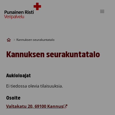
Skip to content
Kannuksen seurakuntatalo
Kannuksen seurakuntatalo
Aukioloajat
Ei tiedossa olevia tilaisuuksia.
Osoite
Valtakatu 20, 69100 Kannus