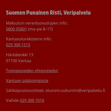
Suomen Punainen Risti, Veripalvelu
Maksuton verenluovuttajien info:
0800 05801
(ma–pe 8–17)
Kantasolurekisterin info:
029 300 1515
Härkälenkki 13
01730 Vantaa
Toimipisteiden yhteystiedot
Vantaan päätoimipiste
Sähköpostiosoitteet: etunimi.sukunimi@veripalvelu.fi
Vaihde
029 300 1010