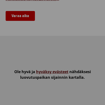
Varaa aika
Hattulan seurakuntatalo, Parola
Ole hyvä ja
hyväksy evästeet
nähdäksesi
luovutuspaikan sijainnin kartalla.