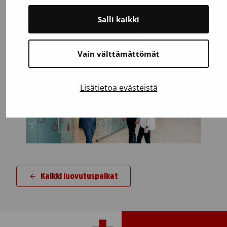
eivät estä verenluovutusta.
Salli kaikki
Testaa, voitko luovuttaa
Vain välttämättömät
Lisätietoa evästeistä
Kaikki luovutuspaikat