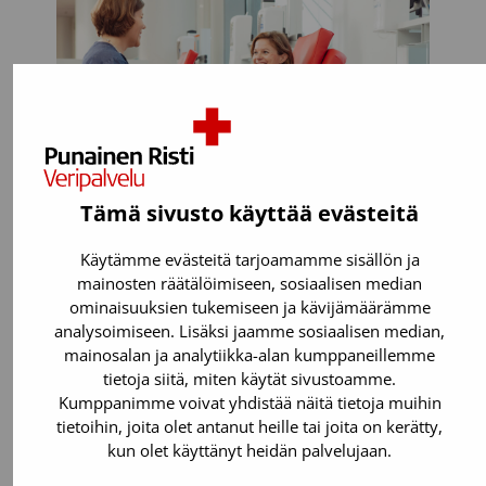
Tämä sivusto käyttää evästeitä
Käytämme evästeitä tarjoamamme sisällön ja
Voit luovuttaa, jos:
mainosten räätälöimiseen, sosiaalisen median
ominaisuuksien tukemiseen ja kävijämäärämme
analysoimiseen. Lisäksi jaamme sosiaalisen median,
Olet täysi-ikäinen. Verenluovutuksen
mainosalan ja analytiikka-alan kumppaneillemme
voi aloittaa vielä 65-vuotiaana.
tietoja siitä, miten käytät sivustoamme.
Painat 50-199 kiloa.
Kumppanimme voivat yhdistää näitä tietoja muihin
tietoihin, joita olet antanut heille tai joita on kerätty,
Olet perusterve. Suurin osa
kun olet käyttänyt heidän palvelujaan.
sairauksista tai lääkkeistä (esimerkiksi
verenpaine- ja kolesterolilääkkeet)